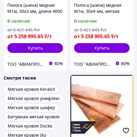
Полоса (шина) медная
Полоса (шина) медная
М1м, 30х3 мм, длина 4000
М1м, 30х4 мм, мягкая
мм, мягкая
В наличии
В наличии
от
5 421 645
₸/т
от
5 421 645
₸/т
от
5 258 995
.65
₸/т
от
5 258 995
.65
₸/т
Купить
Купить
80%
80%
ТОО "АВИАПРОМСТАЛЬ"
ТОО "АВИАПРОМСТАЛЬ"
Смотри также
Мягкая кровля Kerabit
Мягкая кровля унифлекс
Мягкая кровля шифер
Битумная мягкая кровля
Мягкая кровля Docke
Мягкая кровля Iko