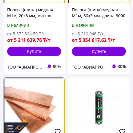
Полоса (шина) медная
Полоса (шина) медная
М1м, 20х3 мм, мягкая
М1м, 30х5 мм, длина 3000
мм, мягкая
В наличии
В наличии
от
5 372 824
.50
₸/т
от
5 210 946
₸/т
от
5 211 639
.76
₸/т
от
5 054 617
.62
₸/т
Купить
Купить
80%
80%
ТОО "АВИАПРОМСТАЛЬ"
ТОО "АВИАПРОМСТАЛЬ"