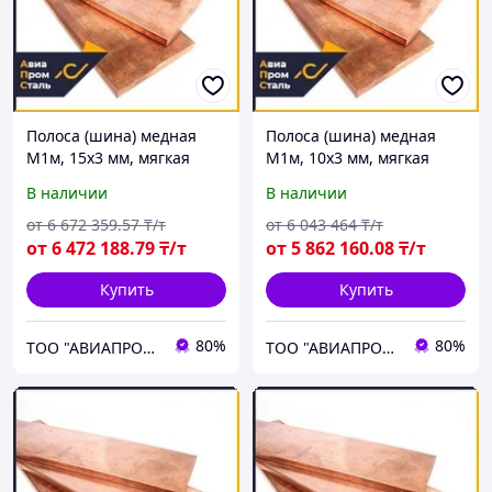
Полоса (шина) медная
Полоса (шина) медная
М1м, 15х3 мм, мягкая
М1м, 10х3 мм, мягкая
В наличии
В наличии
от
6 672 359
.57
₸/т
от
6 043 464
₸/т
от
6 472 188
.79
₸/т
от
5 862 160
.08
₸/т
Купить
Купить
80%
80%
ТОО "АВИАПРОМСТАЛЬ"
ТОО "АВИАПРОМСТАЛЬ"