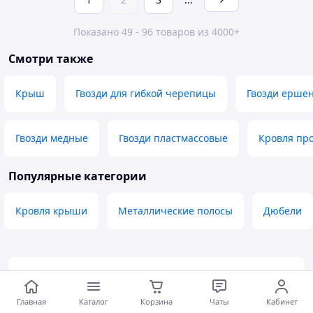
Показано 49 - 96 товаров из 4000+
Смотри также
Крыш
Гвозди для гибкой черепицы
Гвозди ерше
Гвозди медные
Гвозди пластмассовые
Кровля пр
Популярные категории
Кровля крыши
Металлические полосы
Дюбели
Программа защиты покупателей
satu.kz
предоставляет защиту покупок до
Главная
Каталог
Корзина
Чаты
Кабинет