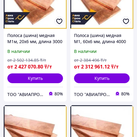
Полоса (шина) медная
Полоса (шина) медная
М1м, 20х6 мм, длина 3000
М1, 60х6 мм, длина 4000
мм, мягкая
мм, мягкая
В наличии
В наличии
от
2 502 134
.85
₸/т
от
2 384 496
₸/т
от
2 427 070
.80
₸/т
от
2 312 961
.12
₸/т
Купить
Купить
80%
80%
ТОО "АВИАПРОМСТАЛЬ"
ТОО "АВИАПРОМСТАЛЬ"