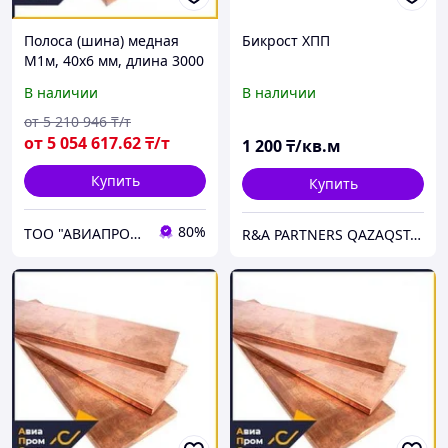
Полоса (шина) медная
Бикрост ХПП
М1м, 40х6 мм, длина 3000
мм, мягкая
В наличии
В наличии
от
5 210 946
₸/т
от
5 054 617
.62
₸/т
1 200
₸/кв.м
Купить
Купить
80%
ТОО "АВИАПРОМСТАЛЬ"
R&A PARTNERS QAZAQSTAN