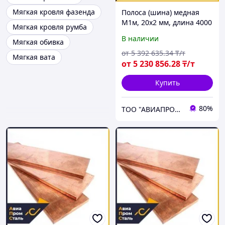
Мягкая кровля фазенда
Полоса (шина) медная
М1м, 20х2 мм, длина 4000
Мягкая кровля румба
мм, мягкая
В наличии
Мягкая обивка
от
5 392 635
.34
₸/т
Мягкая вата
от
5 230 856
.28
₸/т
Купить
80%
ТОО "АВИАПРОМСТАЛЬ"