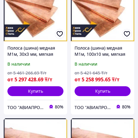
Полоса (шина) медная
Полоса (шина) медная
М1м, 30х3 мм, мягкая
М1м, 100х10 мм, мягкая
В наличии
В наличии
от
5 461 266
.69
₸/т
от
5 421 645
₸/т
от
5 297 428
.69
₸/т
от
5 258 995
.65
₸/т
Купить
Купить
80%
80%
ТОО "АВИАПРОМСТАЛЬ"
ТОО "АВИАПРОМСТАЛЬ"