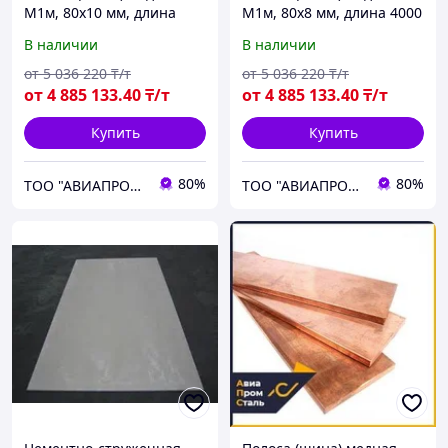
М1м, 80х10 мм, длина
М1м, 80х8 мм, длина 4000
4000 мм, ГОСТ 434-78,
мм, ГОСТ 434-78, мягкая
В наличии
В наличии
мягкая
от
5 036 220
₸/т
от
5 036 220
₸/т
от
4 885 133
.40
₸/т
от
4 885 133
.40
₸/т
Купить
Купить
80%
80%
ТОО "АВИАПРОМСТАЛЬ"
ТОО "АВИАПРОМСТАЛЬ"