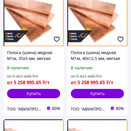
Полоса (шина) медная
Полоса (шина) медная
М1м, 35х3 мм, мягкая
М1м, 40х12,5 мм, мягкая
В наличии
В наличии
от
5 421 645
₸/т
от
5 421 645
₸/т
от
5 258 995
.65
₸/т
от
5 258 995
.65
₸/т
Купить
Купить
80%
80%
ТОО "АВИАПРОМСТАЛЬ"
ТОО "АВИАПРОМСТАЛЬ"