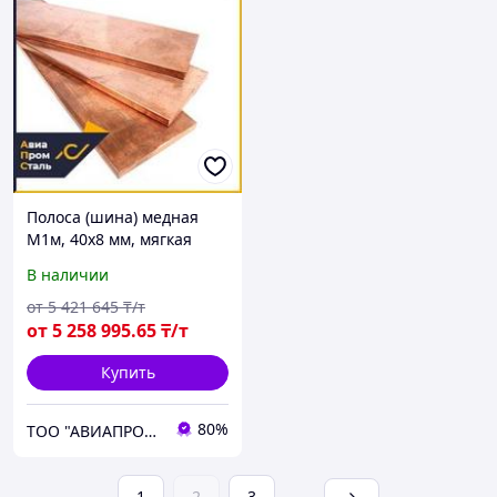
Полоса (шина) медная
М1м, 40х8 мм, мягкая
В наличии
от
5 421 645
₸/т
от
5 258 995
.65
₸/т
Купить
80%
ТОО "АВИАПРОМСТАЛЬ"
1
2
3
...