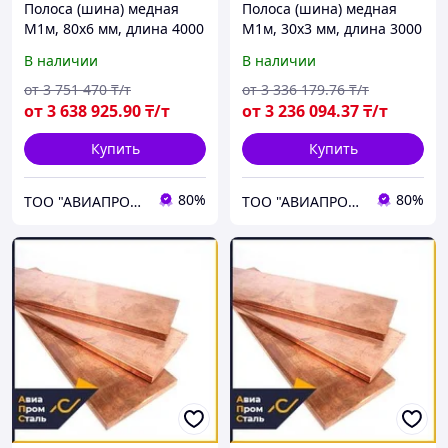
Полоса (шина) медная
Полоса (шина) медная
М1м, 80х6 мм, длина 4000
М1м, 30х3 мм, длина 3000
мм, мягкая
мм, мягкая
В наличии
В наличии
от
3 751 470
₸/т
от
3 336 179
.76
₸/т
от
3 638 925
.90
₸/т
от
3 236 094
.37
₸/т
Купить
Купить
80%
80%
ТОО "АВИАПРОМСТАЛЬ"
ТОО "АВИАПРОМСТАЛЬ"