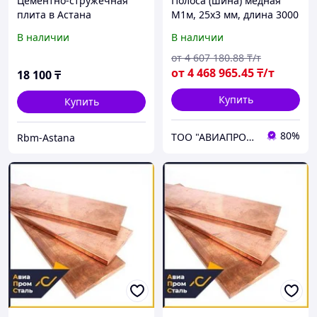
Цементно-стружечная
Полоса (шина) медная
плита в Астана
М1м, 25х3 мм, длина 3000
мм, мягкая
В наличии
В наличии
от
4 607 180
.88
₸/т
от
4 468 965
.45
₸/т
18 100
₸
Купить
Купить
80%
ТОО "АВИАПРОМСТАЛЬ"
Rbm-Astana