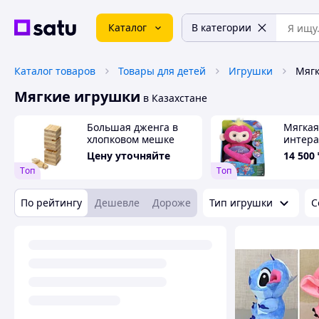
Каталог
В категории
Каталог товаров
Товары для детей
Игрушки
Мягк
Мягкие игрушки
в Казахстане
Большая дженга в
Мягкая
хлопковом мешке
интера
обезья
Цену уточняйте
14 500
Hugs-B
Tоп
Tоп
По рейтингу
Дешевле
Дороже
Тип игрушки
С