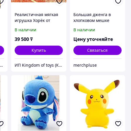
Реалистичная мягкая
Большая дженга в
игрушка Хорёк от
хлопковом мешке
Hansa Creation. С
В наличии
В наличии
хвостом 60см
39 500
₸
Цену уточняйте
Купить
Связаться
 Kingdom of toys (Королевство игрушек)
ИП Kingdom of toys (Королевство игрушек)
merchpluse