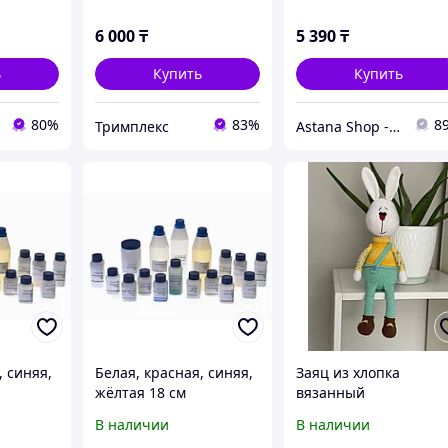
6 000
₸
5 390
₸
ь
Купить
Купить
80%
83%
8
Тримплекс
Astana Shop - Интернет Магазин
, синяя,
Белая, красная, синяя,
Заяц из хлопка
жёлтая 18 см
вязанный
В наличии
В наличии