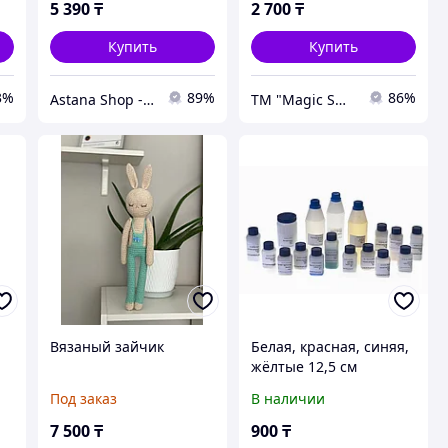
5 390
₸
2 700
₸
Купить
Купить
3%
89%
86%
Astana Shop - Интернет Магазин
ТМ "Magic Sweets&Toys&Games"
Вязаный зайчик
Белая, красная, синяя,
жёлтые 12,5 см
Под заказ
В наличии
7 500
₸
900
₸