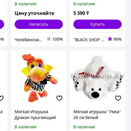
В наличии
В наличии
Цену уточняйте
5 390
₸
Написать
Купить
6%
100%
96%
Челябинский Завод
"BLACK SHOP KZ"
та
Мягкая Игрушка
Мягкая игрушка "Умка"
Дракон прыгающий
26 см белый
музыкальный розовый
В наличии
В наличии