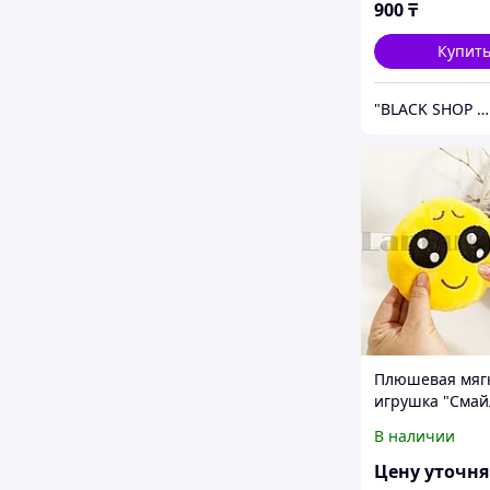
900
₸
Купит
"BLACK SHOP KZ"
Плюшевая мяг
игрушка "Смай
грусть" 14 см
В наличии
Цену уточн