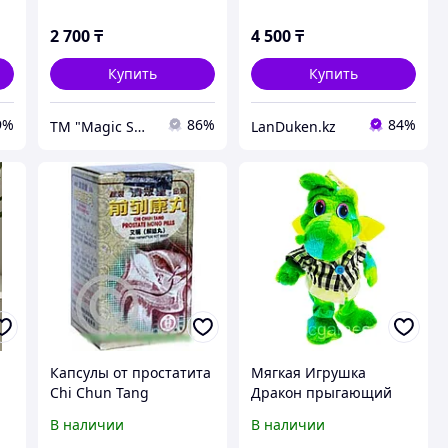
2 700
₸
4 500
₸
Купить
Купить
9%
86%
84%
ТМ "Magic Sweets&Toys&Games"
LanDuken.kz
Капсулы от простатита
Мягкая Игрушка
Chi Chun Tang
Дракон прыгающий
музыкальный зеленый
В наличии
В наличии