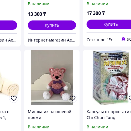
В наличии
В наличии
17 300
₸
13 300
₸
Купить
ь
Купить
9
Секс шоп "Eroshop.kz" в Алматы
Интернет-магазин Aeon
Интернет-магазин Aeon
ка с
Мишка из плюшевой
Капсулы от простати
в 1,
пряжи
Chi Chun Tang
В наличии
В наличии