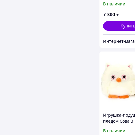
В наличии
7 300
₸
Купит
Игрушка-подуш
пледом Сова 3 
белый (4740)
В наличии