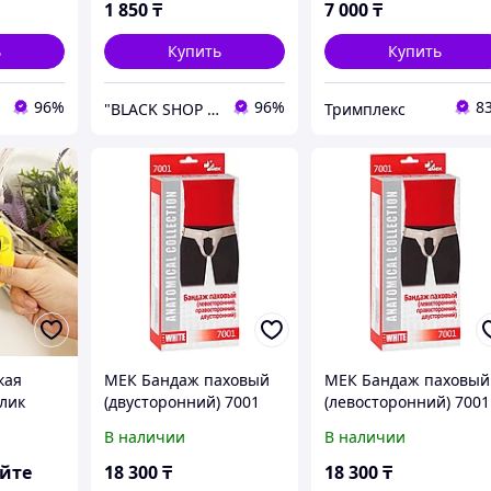
1 850
₸
7 000
₸
ь
Купить
Купить
96%
96%
8
"BLACK SHOP KZ"
Тримплекс
кая
МЕК Бандаж паховый
МЕК Бандаж паховый
лик
(двусторонний) 7001
(левосторонний) 7001
LM белый
LM белый
В наличии
В наличии
яйте
18 300
₸
18 300
₸