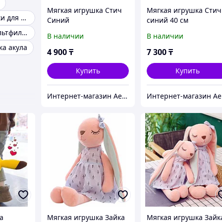
Мягкая игрушка Стич
Мягкая игрушка Стич
Мягкие игрушки для девочек
Синий
синий 40 см
Персонажи мультфильмов
В наличии
В наличии
ка акула
4 900
₸
7 300
₸
Купить
Купить
Интернет-магазин Aeon
И
а
Мягкая игрушка Зайка
Мягкая игрушка Зайк