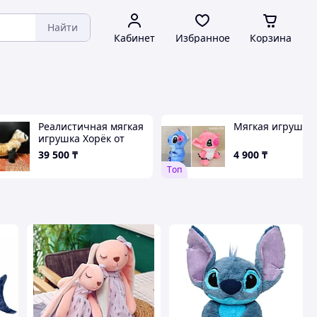
Найти
Кабинет
Избранное
Корзина
Реалистичная мягкая
Мягкая игрушка
игрушка Хорёк от
Hansa Creation. С
39 500
₸
4 900
₸
хвостом 60см
Tоп