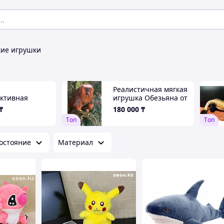
ие игрушки
Реалистичная мягкая
ктивная
игрушка Обезьяна от
нка Fingerlings
Hansa Creation
₸
180 000
₸
ella
Tоп
Tоп
остояние
Материал