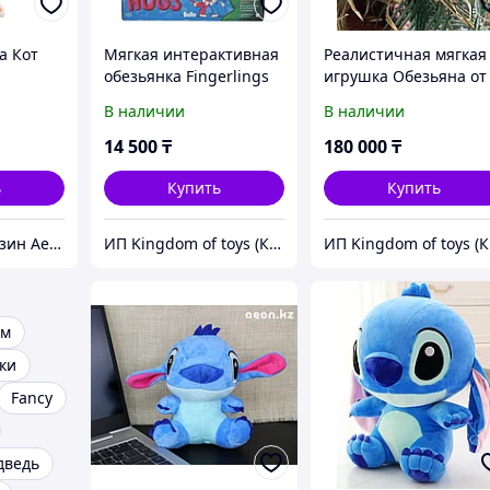
а Кот
Мягкая интерактивная
Реалистичная мягкая
обезьянка Fingerlings
игрушка Обезьяна от
Hugs-Bella
Hansa Creation
В наличии
В наличии
14 500
₸
180 000
₸
ь
Купить
Купить
Интернет-магазин Aeon
ИП Kingdom of toys (Королевство игрушек)
ИП
ам
ки
Fancy
дведь