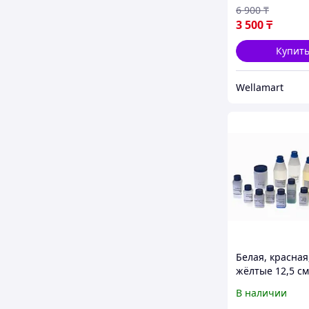
6 900
₸
3 500
₸
Купит
Wellamart
Белая, красная
жёлтые 12,5 см
В наличии