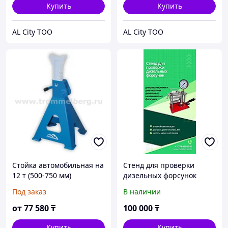
Купить
Купить
AL City ТОО
AL City ТОО
Стойка автомобильная на
Стенд для проверки
12 т (500-750 мм)
дизельных форсунок
Trommelberg C101312
Под заказ
В наличии
от
77 580
₸
100 000
₸
Купить
Купить