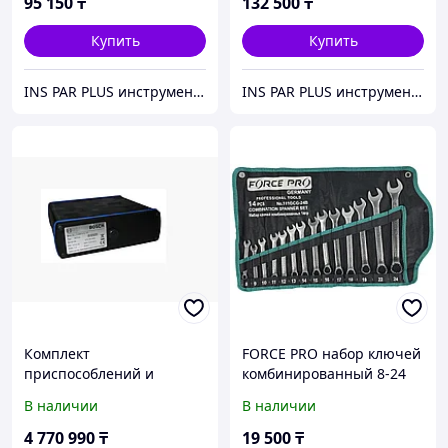
95 150
₸
132 500
₸
Купить
Купить
INS PAR PLUS инструмент профессиональный
INS PAR PLUS инструмент профессиональный
Комплект
FORCE PRO набор ключей
приспособлений и
комбинированный 8-24
специального
мм 14 шт
В наличии
В наличии
инструмента М-118
4 770 990
₸
19 500
₸