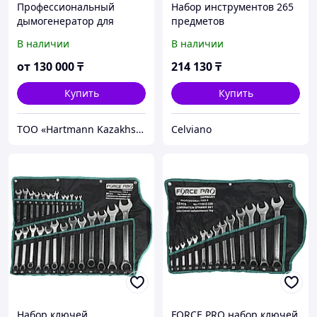
Профессиональный
Набор инструментов 265
дымогенератор для
предметов
поиска негерметичности
В наличии
В наличии
в авто
от
130 000
₸
214 130
₸
Купить
Купить
ТОО «Hartmann Kazakhstan»
Celviano
Набор ключей
FORCE PRO набор ключей