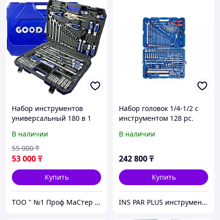
Набор инструментов
Набор головок 1/4-1/2 с
универсальный 180 в 1
инструментом 128 рс.
GOODKING
7528MR
В наличии
В наличии
55 000
₸
53 000
₸
242 800
₸
Купить
Купить
ТОО " №1 Проф МаСтер ZNZS"
INS PAR PLUS инструмент профессиональный