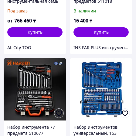
инструментальная семь
предметов 511018
выдвижных ящиков,
Под заказ
В наличии
набор инструмента 231
предмет, цвет красный.
от
766 460
₸
16 400
₸
Купить
Купить
AL City ТОО
INS PAR PLUS инструмент профессиональный
Набор инструмента 77
Набор инструментов
предмета 510677
универсальный, 153