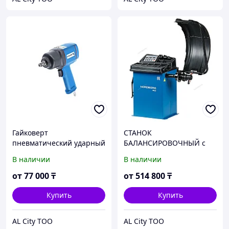
Гайковерт
СТАНОК
пневматический ударный
БАЛАНСИРОВОЧНЫЙ с
1/2
автоматическим вводом
В наличии
В наличии
2х параметров
NORDBERG
от
77 000
₸
от
514 800
₸
Купить
Купить
AL City ТОО
AL City ТОО