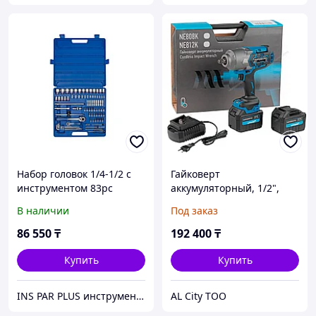
Набор головок 1/4-1/2 с
Гайковерт
инструментом 83рс
аккумуляторный, 1/2",
21В, 1700 Нм с двумя 6A
В наличии
Под заказ
акк. и зар. уст-вом 1,8A, в
кейсе
86 550
₸
192 400
₸
Купить
Купить
INS PAR PLUS инструмент профессиональный
AL City ТОО