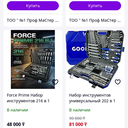
Купить
Купить
ТОО " №1 Проф МаСтер ZNZS"
ТОО " №1 Проф МаСтер ZNZS"
Force Prime Набор
Набор инструментов
инструментов 216 в 1
универсальный 202 в 1
GOODKING
В наличии
В наличии
90 000
₸
48 000
₸
81 000
₸