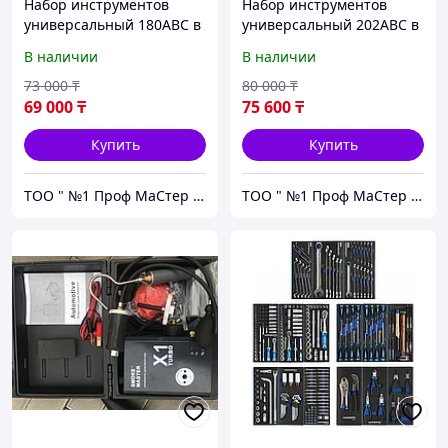
Набор инструментов
Набор инструментов
универсальный 180ABC в
универсальный 202ABC в
1 FORCE PRO
1 FORCE PRO
В наличии
В наличии
73 000
₸
80 000
₸
69 000
₸
75 600
₸
Купить
Купить
ТОО " №1 Проф МаСтер ZNZS"
ТОО " №1 Проф МаСтер ZNZS"