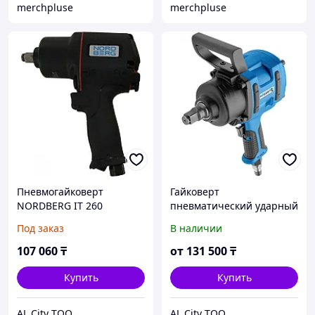
merchpluse
merchpluse
Пневмогайковерт
Гайковерт
NORDBERG IT 260
пневматический ударный
HOEGERT
Под заказ
В наличии
107 060
₸
от
131 500
₸
Купить
Купить
AL City ТОО
AL City ТОО