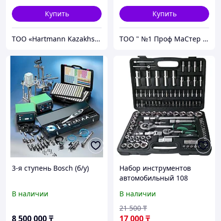
Купить
Купить
ТОО «Hartmann Kazakhstan»
ТОО " №1 Проф МаСтер ZNZS"
3-я ступень Bosch (б/у)
Набор инструментов
автомобильный 108
предмет
В наличии
В наличии
21 500
₸
8 500 000
₸
17 000
₸