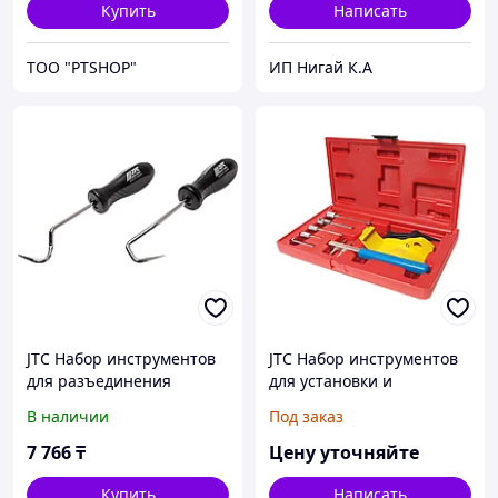
Купить
Написать
ТОО "PTSHOP"
ИП Нигай К.А
JTC Набор инструментов
JTC Набор инструментов
для разъединения
для установки и
трубопроводов 2
регулировки фаз ГРМ
В наличии
Под заказ
предмета JTC
(RENAULT E7F, D4F, E7J,
E7P,F8Q) JTC
7 766
₸
Цену уточняйте
Купить
Написать