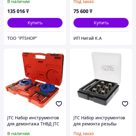
В наличии
Под заказ
кейсе JTC
JTC
135 016
₸
75 600
₸
Купить
Купить
ТОО "PTSHOP"
ИП Нигай К.А
JTC Набор инструментов
JTC Набор инструментов
для демонтажа ТНВД JTC
для ремонта резьбы
маслосливных отверстий
В наличии
Под заказ
14мм в боксе JTC