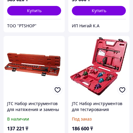
Купить
Купить
ТОО "PTSHOP"
ИП Нигай К.А
JTC Набор инструментов
JTC Набор инструментов
для натяжения и замены
для тестирования
приводного ремня
герметичности системы
В наличии
Под заказ
универсальный JTC
охлаждения 14
предметов в кейсе JTC
137 221
₸
186 600
₸