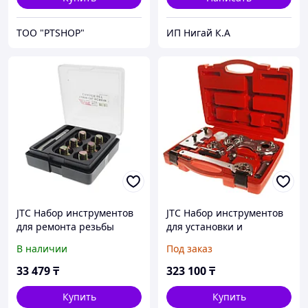
ТОО "PTSHOP"
ИП Нигай К.А
JTC Набор инструментов
JTC Набор инструментов
для ремонта резьбы
для установки и
маслосливных отверстий
регулировки фаз ГРМ
В наличии
Под заказ
14мм в боксе JTC
(VOLVO B4204 8-ми ст.
КПП) JTC
33 479
₸
323 100
₸
Купить
Купить