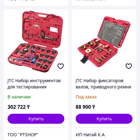
JTC Набор инструментов
JTC Набор фиксаторов
для тестирования
валов, приводного ремня
давления в радиаторе 27
дизельного двигателя
В наличии
Под заказ
предметов в кейсе JTC
(RENAULT,NISSAN,OPEL)
JTC
302 722
₸
88 900
₸
Купить
Купить
ТОО "PTSHOP"
ИП Нигай К.А