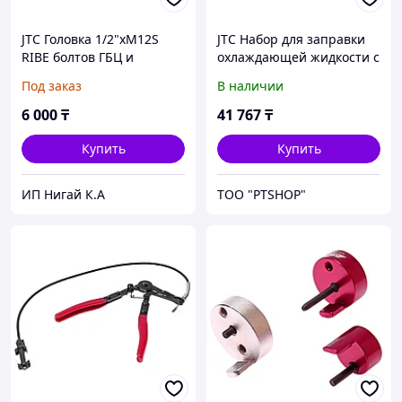
JTC Головка 1/2"хM12S
JTC Набор для заправки
RIBE болтов ГБЦ и
охлаждающей жидкости с
корпуса маховика
универсальными
Под заказ
В наличии
(NISSAN) JTC
адаптерами JTC
6 000
₸
41 767
₸
Купить
Купить
ИП Нигай К.А
ТОО "PTSHOP"