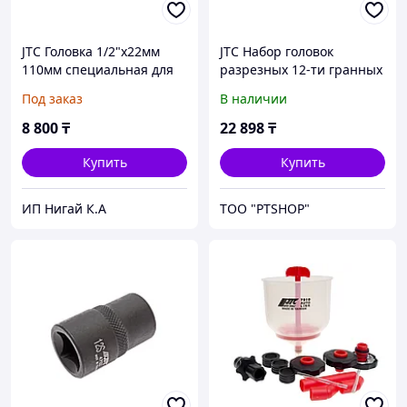
JTC Головка 1/2"х22мм
JTC Набор головок
110мм специальная для
разрезных 12-ти гранных
кислородных датчиков
2 предмета JTC
Под заказ
В наличии
JTC
8 800
₸
22 898
₸
Купить
Купить
ИП Нигай К.А
ТОО "PTSHOP"