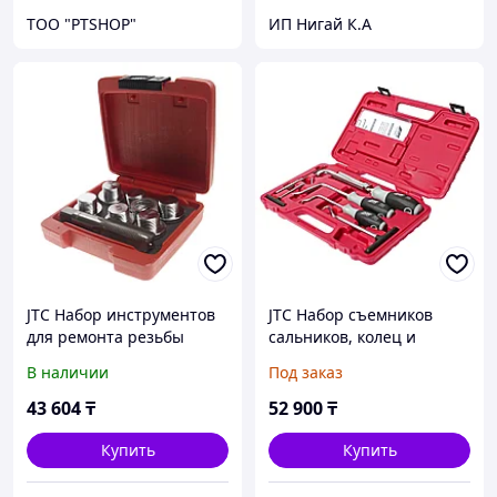
ТОО "PTSHOP"
ИП Нигай К.А
JTC Набор инструментов
JTC Набор съемников
для ремонта резьбы
сальников, колец и
маслосливных отверстий
шлангов 6 предметов в
В наличии
Под заказ
24мм в боксе JTC
кейсе JTC
43 604
₸
52 900
₸
Купить
Купить