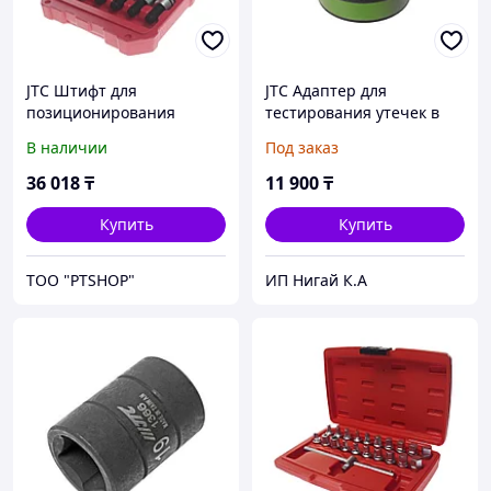
JTC Штифт для
JTC Адаптер для
позиционирования
тестирования утечек в
подрамника 6 предм.
радиаторе
В наличии
Под заказ
(AUDI A3 (13),Golf (13)
(BMW,MINI,LAND ROVER)
T10486A ) JTC
(для JTC-1528) JTC
36 018
₸
11 900
₸
Купить
Купить
ТОО "PTSHOP"
ИП Нигай К.А