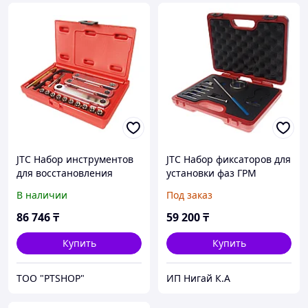
JTC Набор инструментов
JTC Набор фиксаторов для
для восстановления
установки фаз ГРМ
резьбы (OPEL,FORD,VW,
(PEUGEOT CITROEN
В наличии
Под заказ
AUDI) JTC
RENAULT 3.0) JTC
86 746
₸
59 200
₸
Купить
Купить
ТОО "PTSHOP"
ИП Нигай К.А