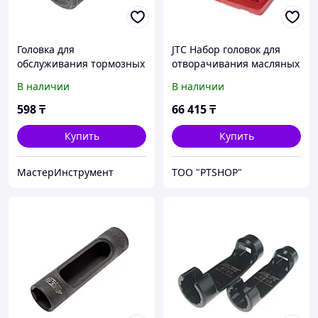
Головка для
JTC Набор головок для
обслуживания тормозных
отворачивания масляных
систем типо "bendix" 5-
пробок 21 предмет JTC
В наличии
В наличии
гранная 1/2"*19 мм JTC-
1366
598
₸
66 415
₸
Купить
Купить
МастерИнструмент
ТОО "PTSHOP"