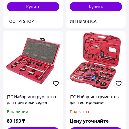
Купить
Купить
ТОО "PTSHOP"
ИП Нигай К.А
JTC Набор инструментов
JTC Набор инструментов
для притирки седел
для тестирования
форсунок дизельного
давления в радиаторе 27
В наличии
Под заказ
двигателя 7 предметов в
предметов в кейсе JTC
кейсе JTC
80 193
₸
Цену уточняйте