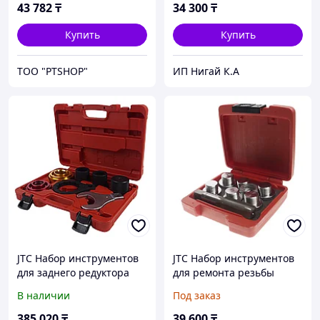
1127) JTC
43 782
₸
34 300
₸
Купить
Купить
ТОО "PTSHOP"
ИП Нигай К.А
JTC Набор инструментов
JTC Набор инструментов
для заднего редуктора
для ремонта резьбы
(JAGUAR,LAND ROVER) JTC
маслосливных отверстий
В наличии
Под заказ
24мм в боксе JTC
385 020
₸
39 600
₸