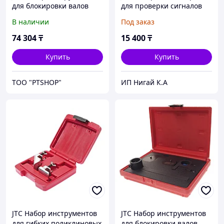
для блокировки валов
для проверки сигналов
(LAND ROVER FORD
электронных систем
В наличии
Под заказ
JAGUAR PSA 2.2 дв.OEM
впрыска (TBI,PFI,SCPI) в
303-1328,29,30) JTC
кейсе JTC
74 304
₸
15 400
₸
Купить
Купить
ТОО "PTSHOP"
ИП Нигай К.А
JTC Набор инструментов
JTC Набор инструментов
для гибких поликлиновых
для блокировки валов