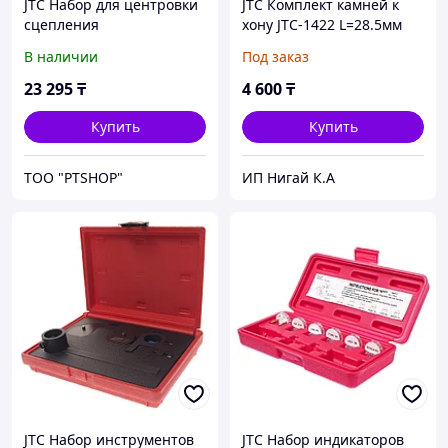
JTC Набор для центровки
JTC Комплект камней к
сцепления
хону JTC-1422 L=28.5мм
универсальный (малая
3шт. JTC
В наличии
Под заказ
цанга 14.4-21мм,большая
цанга 20.9-29мм) JTC
23 295
₸
4 600
₸
Купить
Купить
ТОО "PTSHOP"
ИП Нигай К.А
JTC Набор инструментов
JTC Набор индикаторов