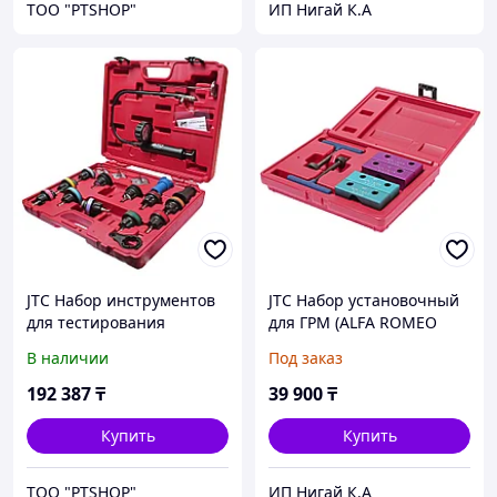
ТОО "PTSHOP"
ИП Нигай К.А
JTC Набор инструментов
JTC Набор установочный
для тестирования
для ГРМ (ALFA ROMEO
герметичности системы
145,146,155,156) JTC
В наличии
Под заказ
охлаждения 19
предметов в кейсе JTC
192 387
₸
39 900
₸
Купить
Купить
ТОО "PTSHOP"
ИП Нигай К.А