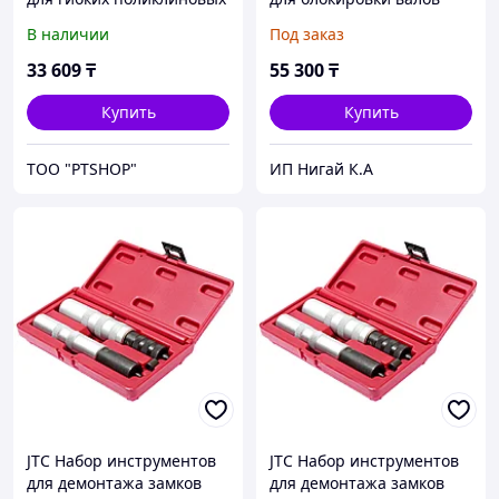
ремней 2 предмета в
(LAND ROVER FORD
В наличии
Под заказ
кейсе JTC
JAGUAR PSA 2.2 дв.OEM
303-1328,29,30) JTC
33 609
₸
55 300
₸
Купить
Купить
ТОО "PTSHOP"
ИП Нигай К.А
JTC Набор инструментов
JTC Набор инструментов
для демонтажа замков
для демонтажа замков