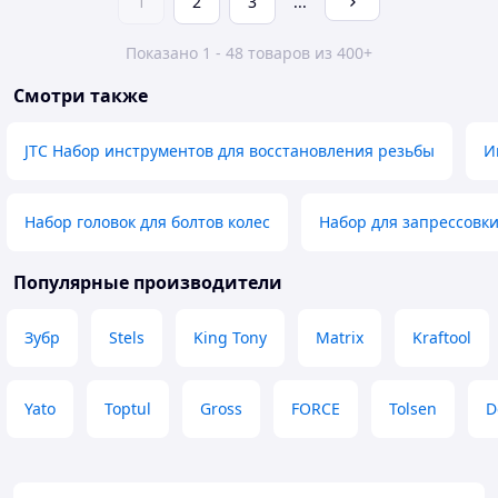
1
2
3
...
Показано 1 - 48 товаров из 400+
Смотри также
JTC Набор инструментов для восстановления резьбы
И
Набор головок для болтов колес
Набор для запрессовк
Популярные производители
Зубр
Stels
King Tony
Matrix
Kraftool
Yato
Toptul
Gross
FORCE
Tolsen
D