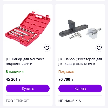
JTC Набор для монтажа
JTC Набор фиксаторов для
подшипников и
JTC-4244 (LAND ROVER
сальников 10-30мм в
JAGUAR) JTC
В наличии
Под заказ
кейсе JTC
45 261
₸
70 700
₸
Купить
Купить
ТОО "PTSHOP"
ИП Нигай К.А