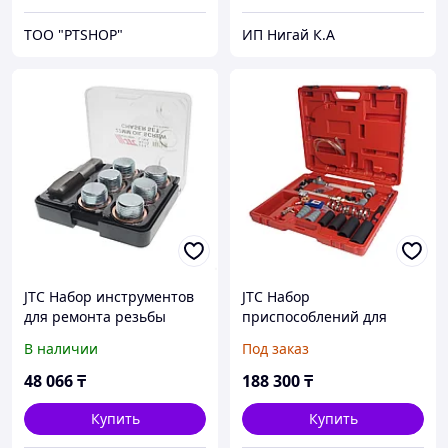
ТОО "PTSHOP"
ИП Нигай К.А
JTC Набор инструментов
JTC Набор
для ремонта резьбы
приспособлений для
маслосливных отверстий
тестирования систем
В наличии
Под заказ
22мм в боксе JTC
охлаждения JTC
48 066
₸
188 300
₸
Купить
Купить