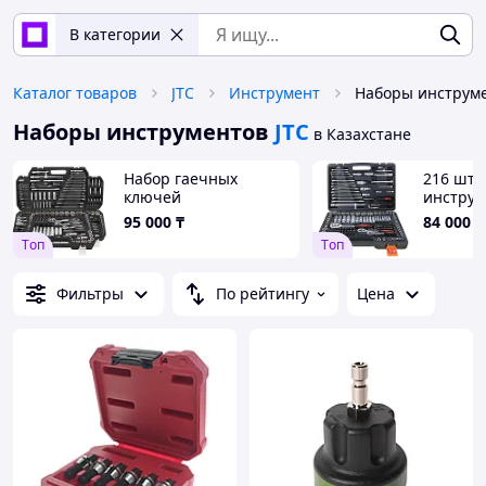
В категории
Каталог товаров
JTC
Инструмент
Наборы инструме
Наборы инструментов
JTC
в Казахстане
Набор гаечных
216 шт.,
ключей
инструм
95 000
₸
84 000
₸
Tоп
Tоп
Фильтры
По рейтингу
Цена