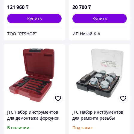
121 960
₸
20 700
₸
Купить
Купить
ТОО "PTSHOP"
ИП Нигай К.А
JTC Набор инструментов
JTC Набор инструментов
для демонтажа форсунок
для ремонта резьбы
топливных (LAND ROVER
маслосливных отверстий
В наличии
Под заказ
JAGUAR 2.7/3.6 OEM 303-
22мм в боксе JTC