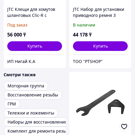
JTC Клещи для хомутов
JTC Набор для установки
шланговых Clic-R с
приводного ремня 3
гибким приводом 630мм
предмета JTC
Под заказ
В наличии
JTC
56 000
₸
44 178
₸
Купить
Купить
ИП Нигай К.А
ТОО "PTSHOP"
Смотри также
Моторная группа
Восстановление резьбы
ГРМ
Тележки и ложементы
Наборы для восстановления резьбы
Комплект для ремонта резьбы