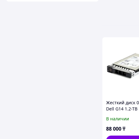
Жесткий диск 
Dell G14 1.2-TB
2.5 SAS w/DXD
В наличии
88 000
₸