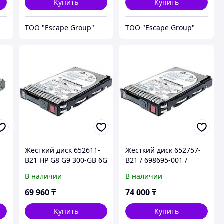
Купить
Купить
ТОО "Escape Group"
ТОО "Escape Group"
Жесткий диск 652611-
Жесткий диск 652757-
B21 HP G8 G9 300-GB 6G
B21 / 698695-001 /
15K 2.5 SAS
MB2000FCWDF HP G8
В наличии
В наличии
G9 2-TB 6G 7.2K 3.5 SAS
69 960
₸
74 000
₸
Купить
Купить