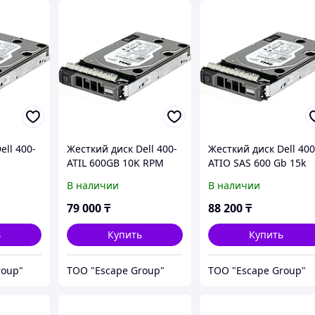
ell 400-
Жесткий диск Dell 400-
Жесткий диск Dell 400
ATIL 600GB 10K RPM
ATIO SAS 600 Gb 15k
 512n
SAS 12Gbps 512n 2.5in
12Gbps 512n 2.5in Hot
В наличии
В наличии
Hard
Hot-plug Hard Drive,
plug Hard Drive, 3.5 i
B CARR,
3.5in HYB CARR,CK, 14G
HYB CARR, CK, 14G
79 000
₸
88 200
₸
ь
Купить
Купить
roup"
ТОО "Escape Group"
ТОО "Escape Group"