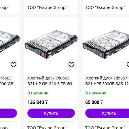
roup"
ТОО "Escape Group"
ТОО "Escape Group"
16603-
Жесткий диск 780663-
Жесткий диск 785067-
 900-GB
B21 HP G8-G10 6-TB 6G
B21 HPE 300GB SAS 1
7.2K 3.5 SAS
Ent 10K SFF SC 3y HDD
В наличии
В наличии
126 840
₸
65 000
₸
ь
Купить
Купить
roup"
ТОО "Escape Group"
ТОО "Escape Group"