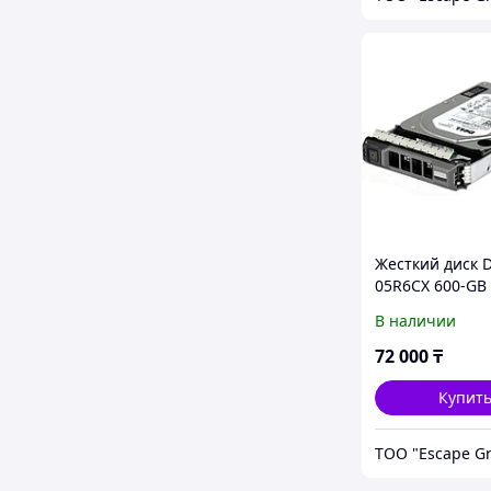
Жесткий диск D
05R6CX 600-GB
2.5 SAS w/G176
В наличии
72 000
₸
Купит
ТОО "Escape G