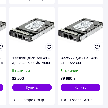
-
Жесткий диск Dell 400-
Жесткий диск Dell 400-
TA
AJSB SAS/600 Gb/15000
ATII SAS/300
rpm/12Gbps 2.5" Hot-
Gb/15k/12Gbps 512n
В наличии
В наличии
plug Hard Drive, CusKit,
2.5in Hot-plug Hard
13G
Drive,14G
82 500
₸
79 000
₸
Купить
Купить
ТОО "Escape Group"
ТОО "Escape Group"