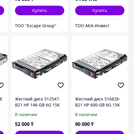
Купить
Купить
ТОО "Escape Group"
ТОО АКА-Инвест
EE
Жесткий диск 512547-
Жесткий диск 516828-
5
B21 HP 146-GB 6G 15K
B21 HP 600-GB 6G 15K
2.5 DP SAS
3.5 DP SAS
В наличии
В наличии
52 000
₸
90 000
₸