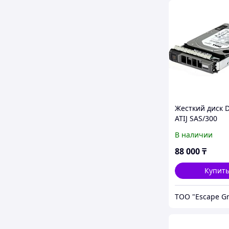
Жесткий диск D
ATIJ SAS/300
Gb/15k/12Gbps
В наличии
2.5in Hot-plug 
Drive, 3.5in HY
88 000
₸
CK,14G
Купит
ТОО "Escape G