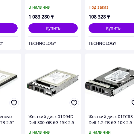
ый
D1A2K1M5F5Q4U2X1
батарейках) HBLD HB
В наличии
Под заказ
60
преобразователь
температуры HART
1 083 280
₸
108 328
₸
ь
Купить
Купить
ст
TECHNOLOGY
TECHNOLOGY
Lenovo
Жесткий диск 01D94D
Жесткий диск 01TCR3
TB 2.5"
Dell 300-GB 6G 15K 2.5
Dell 1.2-TB 6G 10K 2.5
 512e
SP SAS w/G176J
SAS w/G176J
В наличии
В наличии