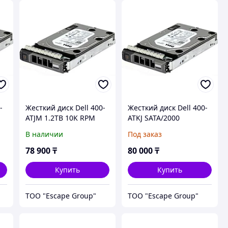
-
Жесткий диск Dell 400-
Жесткий диск Dell 400-
ATJM 1.2TB 10K RPM
ATKJ SATA/2000
-
SAS 12Gbps 512n 2.5in
Gb/7.2k/6Gbps 512n
В наличии
Под заказ
n
Hot-plug Hard Drive,
3.5in Hot-plug Drive,
3.5in HYB CARR, CK, 14G
14G
78 900
₸
80 000
₸
Купить
Купить
ТОО "Escape Group"
ТОО "Escape Group"