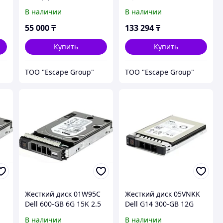
YB
1TB, скорость
SATA 6Gbps 512n 2.5in
В наличии
В наличии
вращения 7200rpm
Hot-plug Hard Drive CK,
14G
55 000
₸
133 294
₸
Купить
Купить
ТОО "Escape Group"
ТОО "Escape Group"
Жесткий диск 01W95C
Жесткий диск 05VNKK
Dell 600-GB 6G 15K 2.5
Dell G14 300-GB 12G
HP SAS w/G176J
10K 2.5 SAS w/DXD9H
В наличии
В наличии