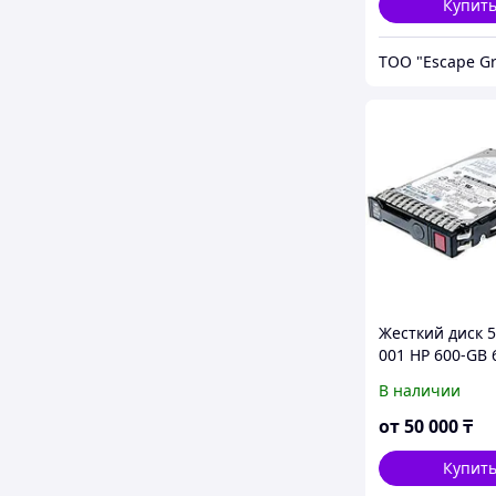
Купит
ТОО "Escape G
Жесткий диск 5
001 HP 600-GB 
3.5 NHP SAS
В наличии
от
50 000
₸
Купит