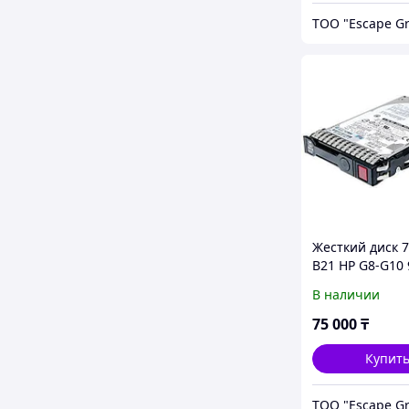
ТОО "Escape G
Жесткий диск 7
B21 HP G8-G10
6G 10K 2.5 SAS
В наличии
75 000
₸
Купит
ТОО "Escape G