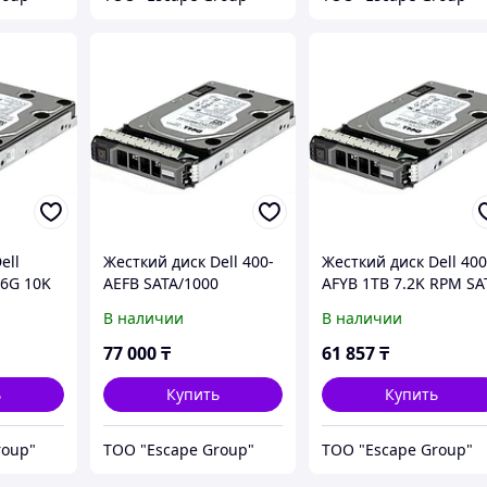
ell
Жесткий диск Dell 400-
Жесткий диск Dell 400
 6G 10K
AEFB SATA/1000
AFYB 1TB 7.2K RPM SA
J
Gb/7.2k/6Gbps 3.5in
6Gbps 3.5in Cabled
В наличии
В наличии
Hot-plug Hard Drive,13G
Hard Drive,13G
77 000
₸
61 857
₸
ь
Купить
Купить
roup"
ТОО "Escape Group"
ТОО "Escape Group"