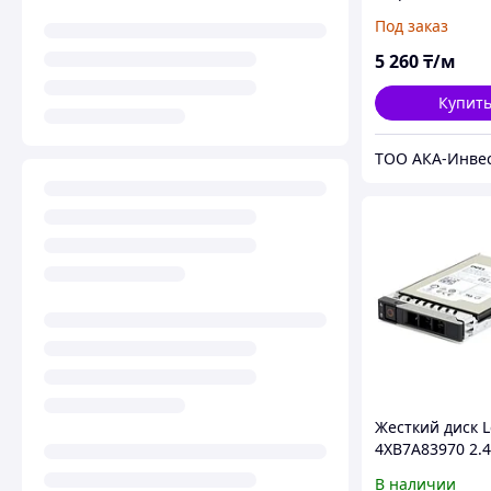
Бронированн
Под заказ
КИПЭВ 10x2x0,
(Спецкабель)
5 260
₸/м
Купит
ТОО АКА-Инве
Жесткий диск 
4XB7A83970 2.4
10K SAS 12Gb/s
В наличии