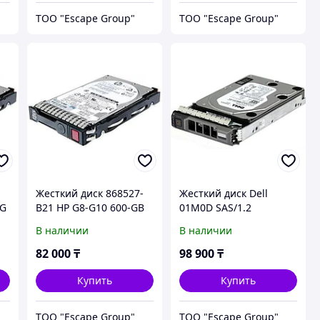
ТОО "Escape Group"
ТОО "Escape Group"
Жесткий диск 868527-
Жесткий диск Dell
2G
B21 HP G8-G10 600-GB
01M0D SAS/1.2
12G 15K 2.5 SAS
Tb/10k/12Gbps 512n
В наличии
В наличии
2.5in Hot-plug Drive
82 000
₸
98 900
₸
Купить
Купить
ТОО "Escape Group"
ТОО "Escape Group"