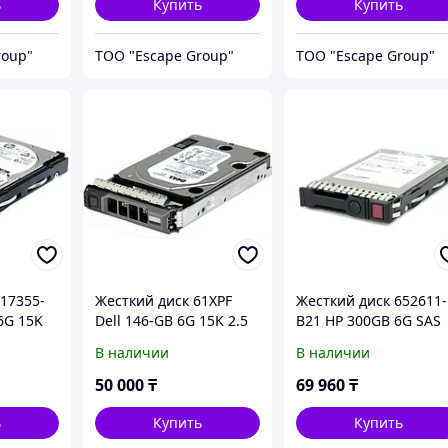
ь
Купить
Купить
roup"
ТОО "Escape Group"
ТОО "Escape Group"
17355-
Жесткий диск 61XPF
Жесткий диск 652611-
6G 15K
Dell 146-GB 6G 15K 2.5
B21 HP 300GB 6G SAS
SP SAS w/G176J
15K rpm SFF (2.5-inch)
В наличии
В наличии
SC Enterprise
50 000
₸
69 960
₸
ь
Купить
Купить