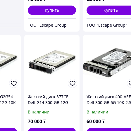
Купить
Купить
ТОО "Escape Group"
ТОО "Escape Group"
0G2G54
Жесткий диск 377CF
Жесткий диск 400-AE
 12G 10K
Dell G14 300-GB 12G
Dell 300-GB 6G 10K 2.
9H
15K 2.5 SAS w/DXD9H
SAS w/G176J
В наличии
В наличии
70 000
₸
60 000
₸