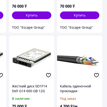
76 000
₸
70 000
₸
Купить
Купить
ТОО "Escape Group"
ТОО "Escape Group"
Жесткий диск 0D1F14
Кабель одиночной
K
Dell G14 600-GB 12G
прокладки
10K 2.5 SAS w/DXD9H
КИПЭВКВнг(А)-LS
В наличии
Под заказ
2x2x0,60 (Спецкабель)
75 000
₸
4 700
₸/м