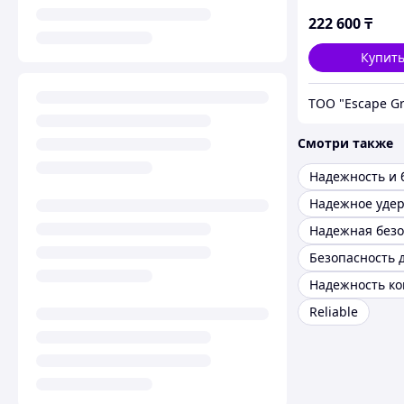
222 600
₸
Купит
ТОО "Escape G
Смотри также
Надежное уде
Безопасность 
Надежность ко
Reliable