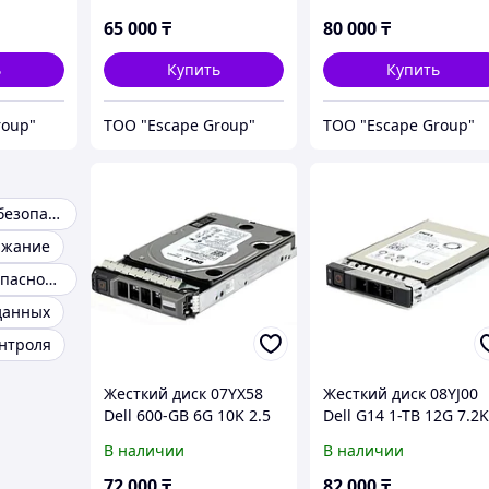
65 000
₸
80 000
₸
ь
Купить
Купить
roup"
ТОО "Escape Group"
ТОО "Escape Group"
Надежность и безопасность данных
ржание
Надежная безопасность
данных
нтроля
Жесткий диск 07YX58
Жесткий диск 08YJ00
Dell 600-GB 6G 10K 2.5
Dell G14 1-TB 12G 7.2
SAS w/G176J
2.5 SAS w/DXD9H
В наличии
В наличии
72 000
₸
82 000
₸