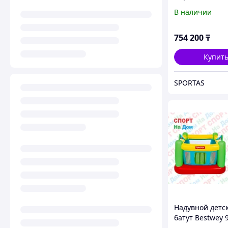
Аттракцион)
В наличии
754 200
₸
Купит
SPORTAS
Надувной детс
батут Bestwey 
(комплекс для 