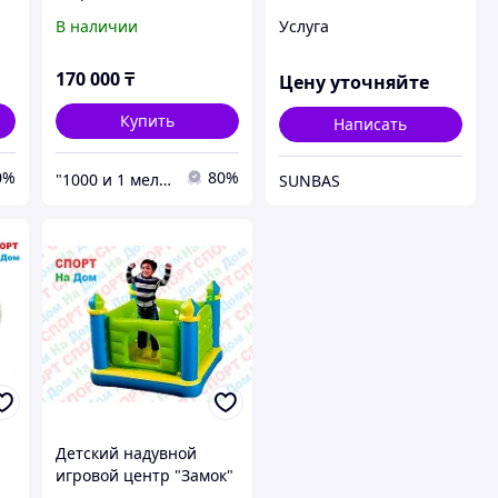
аквапарков "под ключ"
В наличии
Услуга
170 000
₸
Цену уточняйте
Купить
Написать
0%
80%
"1000 и 1 мелочь!"
SUNBAS
Детский надувной
игровой центр "Замок"
)
батут Intex 48257