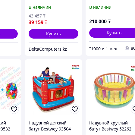
"НАДУВНОЙ ДИВАН".
В наличии
В наличии
Алматы
43 457
₸
210 000
₸
39 159
₸
Купить
ь
Купить
8
"1000 и 1 мелочь!"
DeltaComputers.kz
кий
Надувной детский
Надувной круглый
93532
батут Bestwey 93504
батут Bestwey 52262
детей)
(комплекс для детей)
(Габариты: 180 х 86 см