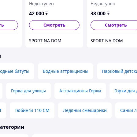
Недоступен
Недоступен
42 000
₸
38 000
₸
ть
Смотреть
Смотреть
SPORT NA DOM
SPORT NA DOM
е
одные батуты
Водные аттракционы
Парковый детск
Горка для улицы
Аттракционы Горки
Горки для 
М
Тюбинги 110 СМ
Ледянки смешарики
Санки л
категории