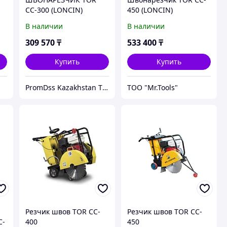
CC-300 (LONCIN)
450 (LONCIN)
В наличии
В наличии
309 570
₸
533 400
₸
Купить
Купить
PromDss Kazakhstan TOO
ТОО "Mr.Tools"
Резчик швов TOR CC-
Резчик швов TOR CC-
C-
400
450