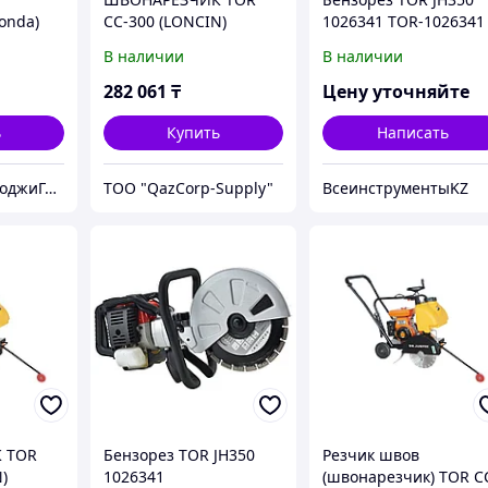
onda)
CC-300 (LONCIN)
1026341 TOR-1026341
O
В наличии
В наличии
282 061
₸
Цену уточняйте
ь
Купить
Написать
ТОО КазТехнолоджиГрупп Астана
ТОО "QazCorp-Supply"
ВсеинструментыKZ
 TOR
Бензорез TOR JH350
Резчик швов
)
1026341
(швонарезчик) TOR C