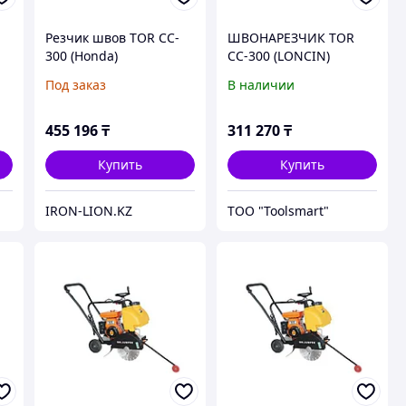
Резчик швов TOR CC-
ШВОНАРЕЗЧИК TOR
300 (Honda)
CC-300 (LONCIN)
Под заказ
В наличии
455 196
₸
311 270
₸
Купить
Купить
IRON-LION.KZ
ТОО "Toolsmart"