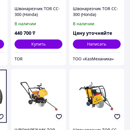
Швонарезчик TOR CC-
Швонарезчик TOR CC-
300 (Honda)
300 (Honda)
В наличии
В наличии
440 700
₸
Цену уточняйте
Купить
Написать
TOR
ТОО «‎КазМеханика»
ШВОНАРЕЗЧИК TOR
Швонарезчик TOR CC-