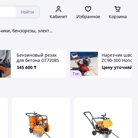
Найти
Кабинет
Избранное
Корзина
Швонарезчики, бензорезы, электрорезы TOR
Бензиновый резак
Нарезчик швов Z
для бетона GT7208S
ZC90-300 Honda
(бензорез)
GX160, глубина д
345 600
₸
Цену уточняйте
мм, под диск 300
Tоп