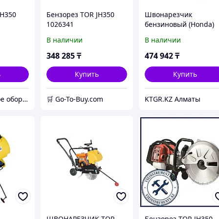
JH350
Бензорез TOR JH350
Швонарезчик
1026341
бензиновый (Honda)
TOR CC-300 PRO
В наличии
В наличии
348 285
₸
474 942
₸
ь
Купить
Купить
Грузоподъемное оборудование TOR-SAS
🛒 Go-To-Buy.com
KTGR.KZ Алматы
ШВОНАРЕЗЧИК TOR
Бензорез TOR JH350