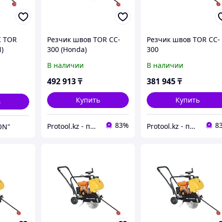
 TOR
Резчик швов TOR CC-
Резчик швов TOR CC-
)
300 (Honda)
300
В наличии
В наличии
492 913
₸
381 945
₸
Купить
Купить
ь
83%
8
Protool.kz - продажа электроинструмента, ручные строительные и садовые инструменты
Protool.kz - продажа электроинструмента, ручные строительные и садовые инструменты
ON"