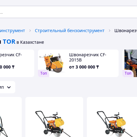
 инструмент
Строительный бензоинструмент
ы
TOR
в Казахстане
езчик CF-
Швонарезчик CF-
2015B
0 000
₸
от
3 000 000
₸
Tоп
Tоп
ип