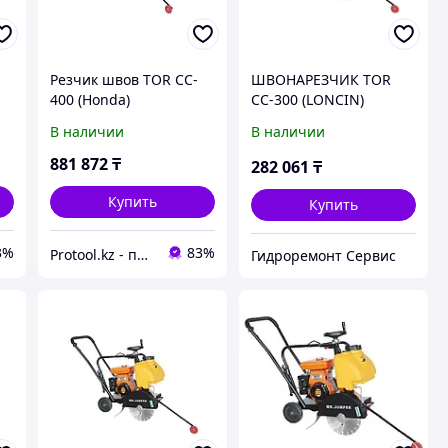
Резчик швов TOR CC-
ШВОНАРЕЗЧИК TOR
400 (Honda)
CC-300 (LONCIN)
В наличии
В наличии
881 872
₸
282 061
₸
Купить
Купить
3%
83%
Protool.kz - продажа электроинструмента, ручные строительные и садовые инструменты
Гидроремонт Сервис