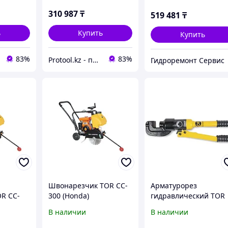
310 987
₸
519 481
₸
ь
Купить
Купить
83%
83%
Protool.kz - продажа электроинструмента, ручные строительные и садовые инструменты
Гидроремонт Сервис
Швонарезчик TOR CC-
Арматурорез
R CC-
300 (Honda)
гидравлический TOR
)
118163
В наличии
В наличии