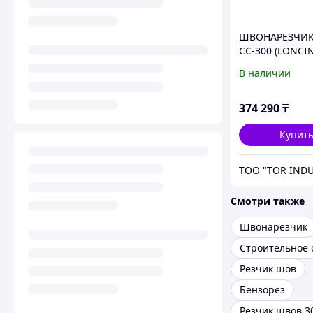
ШВОНАРЕЗЧИК
CC-300 (LONCIN
В наличии
374 290
₸
Купит
ТОО "TOR INDU
Смотри также
Швонарезчик
Резчик шов
Бензорез
Резчик швов 3