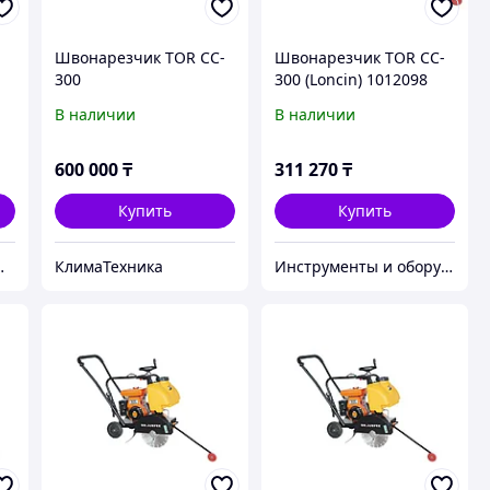
Швонарезчик TOR CC-
Швонарезчик TOR CC-
300
300 (Loncin) 1012098
В наличии
В наличии
600 000
₸
311 270
₸
Купить
Купить
нки из России без посредников
КлимаТехника
Инструменты и оборудование StellarTrade