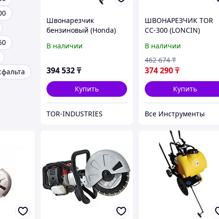
00
Швонарезчик
ШВОНАРЕЗЧИК TOR
бензиновый (Honda)
CC-300 (LONCIN)
TOR CC-300 PRO
50
В наличии
В наличии
462 674
₸
394 532
₸
374 290
₸
сфальта
Купить
Купить
TOR-INDUSTRIES
Все Инструменты