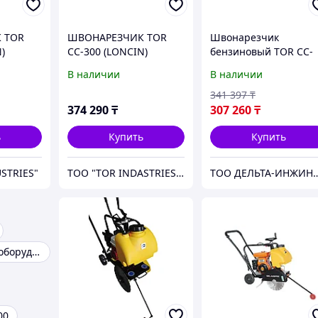
 TOR
ШВОНАРЕЗЧИК TOR
Швонарезчик
)
CC-300 (LONCIN)
бензиновый TOR CC-
300 PRO (Loncin)
В наличии
В наличии
341 397
₸
374 290
₸
307 260
₸
ь
Купить
Купить
STRIES"
TOO "TOR INDASTRIES" в г. Астана
ТОО ДЕЛЬТА-ИНЖИНИРИНГ | Оборудование и ста
Строительное оборудование
00