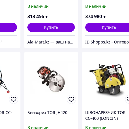
300 (Loncin)
В наличии
В наличии
313 456
₸
374 980
₸
ь
Купить
Купить
e"
Ala-Mart.kz — ваш надежный партнер в мире качественных товаров.
ID
OR CC-
Бензорез TOR JH420
ШВОНАРЕЗЧИК TOR
CC-400 (LONCIN)
В наличии
В наличии