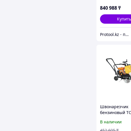
840 988
₸
Купит
Protool.kz - продажа электроинструмента, ручные строительные и садовые инструменты
Швонарезчик
бензиновый TO
300 PRO (Honda
В наличии
452 605
₸