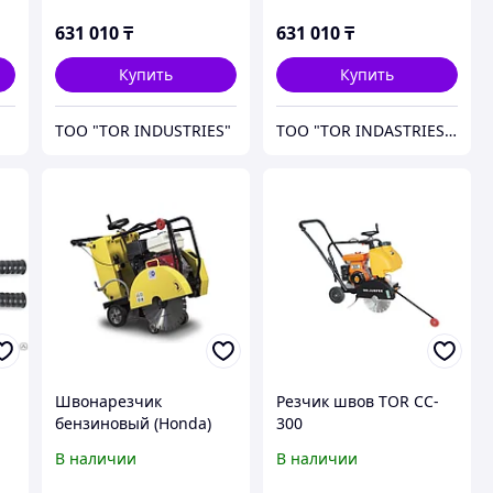
631 010
₸
631 010
₸
Купить
Купить
ТОО "TOR INDUSTRIES"
TOO "TOR INDASTRIES" в г. Астана
Швонарезчик
Резчик швов TOR CC-
бензиновый (Honda)
300
TOR CC-400 PRO
В наличии
В наличии