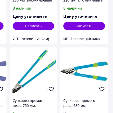
230 мм, алюминиевые
220 мм, алюминиевые
рукоятки, Luxe, Palisad
рукоятки, Luxe, Palisad
В наличии
В наличии
Цену уточняйте
Цену уточняйте
Написать
Написать
ИП "Income" (Инкам)
ИП "Income" (Инкам)
Сучкорез прямого
Сучкорез прямого
ые
реза, 750 мм,
реза, 530 мм,
двухрычажный
двухрычажный