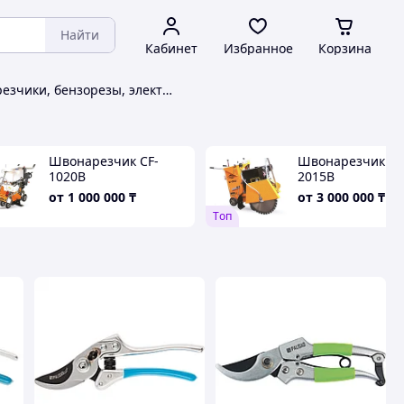
Найти
Кабинет
Избранное
Корзина
Швонарезчики, бензорезы, электрорезы Palisad
Швонарезчик CF-
Швонарезчик CF
1020B
2015B
от
1 000 000
₸
от
3 000 000
₸
Tоп