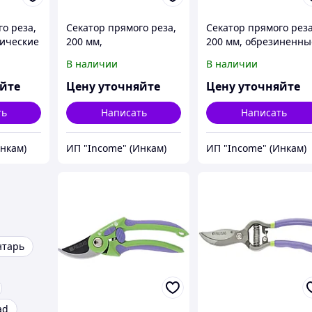
о реза,
Секатор прямого реза,
Секатор прямого рез
лические
200 мм,
200 мм, обрезиненны
двухкомпонентные
рукоятки, Palisad
В наличии
В наличии
ad
рукоятки, Palisad
яйте
Цену уточняйте
Цену уточняйте
ть
Написать
Написать
Инкам)
ИП "Income" (Инкам)
ИП "Income" (Инкам)
нтарь
ad