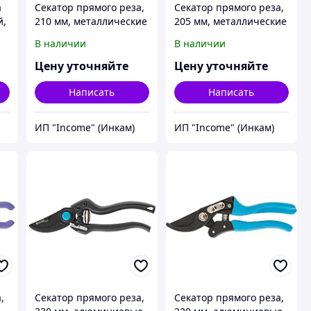
а
Секатор прямого реза,
Секатор прямого реза,
й,
210 мм, металлические
205 мм, металлические
рукоятки в ПВХ -
обрезиненные
В наличии
В наличии
оболочке, Luxe, Palisad
рукоятки, Luxe, Palisad
Цену уточняйте
Цену уточняйте
Написать
Написать
ИП "Income" (Инкам)
ИП "Income" (Инкам)
,
Секатор прямого реза,
Секатор прямого реза,