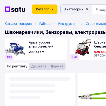
Каталог
В категории
Каталог товаров
Palisad
Инструмент
Строительн
Швонарезчики, бензорезы, электрорез
Арматурорез
Швона
электрический
бензин
АРГ-22Э
115 мм,
299 557
₸
528 48
Вт, сер
587 200
Tоп
Tоп
"Профе
(двига
По рейтингу
Дешевле
Дороже
(ЗШБ-3