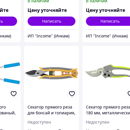
В наличии
В наличии
 Palisad
трехкомпонентные
рукоятки, Palisad
рукоятки, Luxe, Palisad
яйте
Цену уточняйте
Цену уточняйте
ть
Написать
Написать
Инкам)
ИП "Income" (Инкам)
ИП "Income" (Инкам)
ого
Секатор прямого реза
Секатор прямого реза
кованый,
для бонсай и топиария,
180 мм, металлическ
Luxe, Palisad
обрезиненные
Недоступен
Недоступен
рукоятки, Palisad