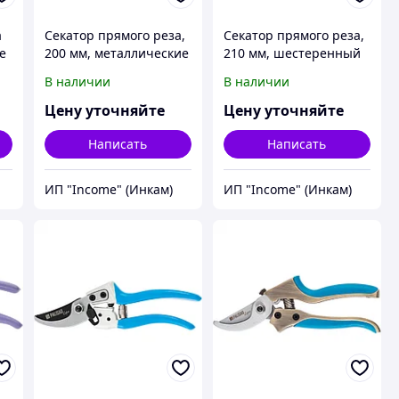
а
Секатор прямого реза,
Секатор прямого реза,
е
200 мм, металлические
210 мм, шестеренный
обрезиненные
привод,
В наличии
В наличии
рукоятки, Palisad
двухкомпонентные
рукоятки, Palisad
Цену уточняйте
Цену уточняйте
Написать
Написать
ИП "Income" (Инкам)
ИП "Income" (Инкам)