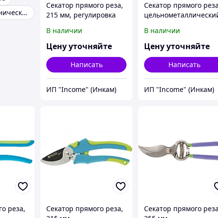
Секатор прямого реза,
Секатор прямого рез
Сучкорез механический
215 мм, регулировка
цельнометаллически
захвата,
Palisad
В наличии
В наличии
двухкомпонентные
рукоятки, Palisad
Цену уточняйте
Цену уточняйте
Написать
Написать
ИП "Income" (Инкам)
ИП "Income" (Инкам)
о реза,
Секатор прямого реза,
Секатор прямого реза