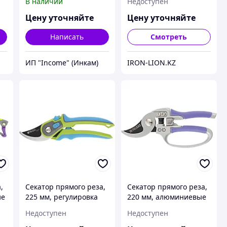
В наличии
Недоступен
механизм,
механизм, нейлоновые
двухкомпонентные
рукоятки, Luxe, Palisad
Цену уточняйте
Цену уточняйте
рукоятки, LUXE Palisad
Написать
Смотреть
ИП "Income" (Инкам)
IRON-LION.KZ
,
Секатор прямого реза,
Секатор прямого реза,
ие
225 мм, регулировка
220 мм, алюминиевые
захвата,
обрезиненные
Недоступен
Недоступен
трехкомпонентные
рукоятки, Palisad