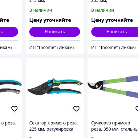
215 мм,
255 мм,
тные
двухкомпонентные
цельнокованый,
В наличии
В наличии
 Palisad
рукоятки, Luxe, Palisad
металлические
обрезиненные
яйте
Цену уточняйте
Цену уточняйте
рукоятки, Palisad
ть
Написать
Написать
Инкам)
ИП "Income" (Инкам)
ИП "Income" (Инкам)
о реза,
Секатор прямого реза,
Сучкорез прямого
225 мм, регулировка
реза, 350 мм, стальн
тные
захвата,
обрезиненные