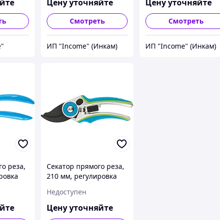
ed Luxe,
яйте
Цену уточняйте
Цену уточняйте
ть
Смотреть
Смотреть
e"
ИП "Income" (Инкам)
ИП "Income" (Инкам)
о реза,
Секатор прямого реза,
ровка
210 мм, регулировка
иниевые
захвата, алюминиевые
Недоступен
 Palisad
рукоятки, Luxe, Palisad
яйте
Цену уточняйте