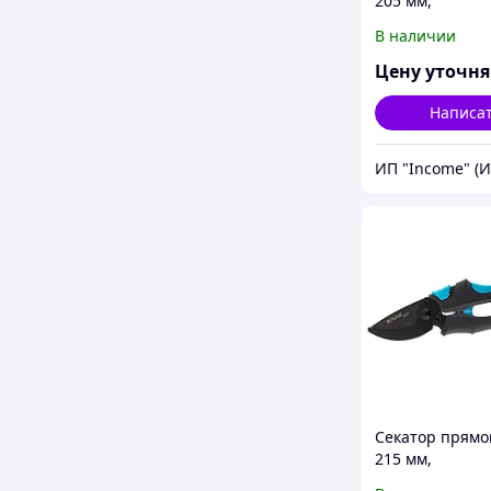
205 мм,
двухкомпонен
В наличии
рукоятки, Luxe,
Цену уточн
Написа
ИП "Income" (
Секатор прямог
215 мм,
двухкомпонен