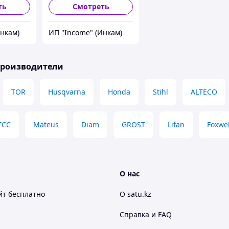
ть
Смотреть
Инкам)
ИП "Income" (Инкам)
производители
TOR
Husqvarna
Honda
Stihl
ALTECO
ТСС
Mateus
Diam
GROST
Lifan
Foxwe
О нас
йт
бесплатно
О satu.kz
Справка и FAQ