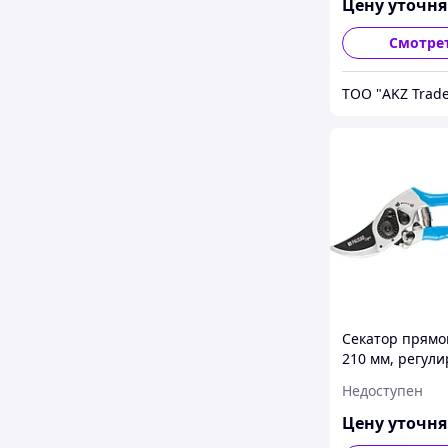
рукоятки, Forg
Цену уточн
Palisad
Смотре
ТОО "AKZ Trad
Секатор прямог
210 мм, регули
захвата, алюм
Недоступен
рукоятки, Luxe,
Цену уточн