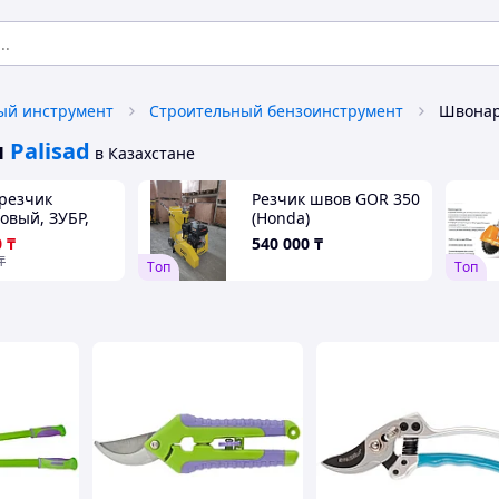
ый инструмент
Строительный бензоинструмент
ы
Palisad
в Казахстане
резчик
Резчик швов GOR 350
овый, ЗУБР,
(Honda)
 5,5 л.с., 4000
0
₸
540 000
₸
ия
₸
Tоп
Tоп
ссионал"
тель"Honda")
50 Х)