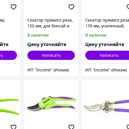
мм,
Секатор прямого реза,
Секатор прямого реза
150 мм, для бонсай и
170 мм, усиленный,
анизм,
топиария,
нижняя рукоятка в П
В наличии
В наличии
тные
двухкомпонентные
- оболочке, Luxe,
SAD
рукоятки, Palisad
Palisad
яйте
Цену уточняйте
Цену уточняйте
ть
Написать
Написать
ИП "Income" (Инкам)
ИП "Income" (Инкам)