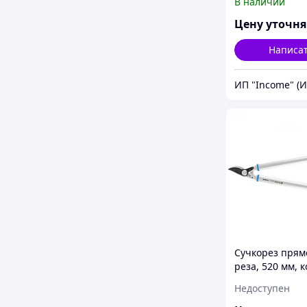
В наличии
рукоятки, Luxe,
Цену уточн
Написа
ИП "Income" (
Сучкорез прям
реза, 520 мм, 
алюминиевые
Недоступен
обрезиненные