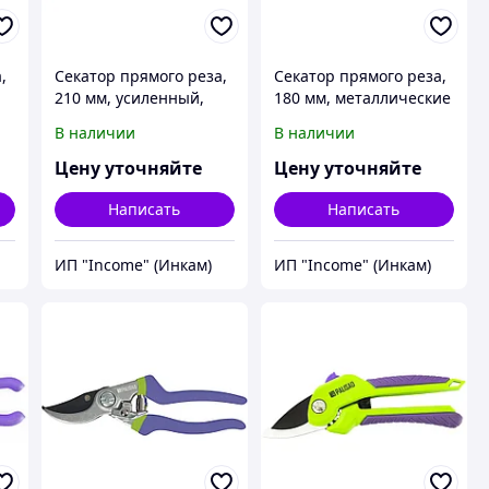
,
Секатор прямого реза,
Секатор прямого реза,
210 мм, усиленный,
180 мм, металлические
ВХ
нижняя рукоятка в ПВХ
обрезиненные
В наличии
В наличии
- оболочке, Luxe,
рукоятки, Palisad
Palisad
Цену уточняйте
Цену уточняйте
Написать
Написать
ИП "Income" (Инкам)
ИП "Income" (Инкам)