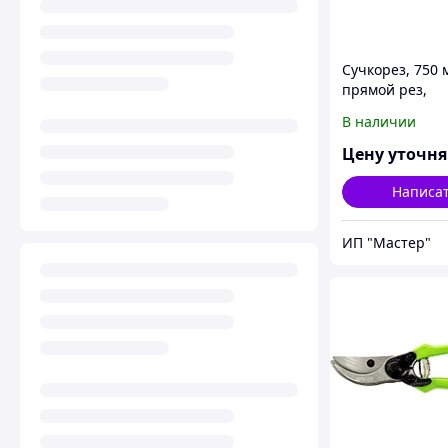
Сучкорез, 750 
прямой рез,
рычажный мех
В наличии
двухкомпонен
рукоятки. PALI
Цену уточн
Написа
ИП "Мастер"