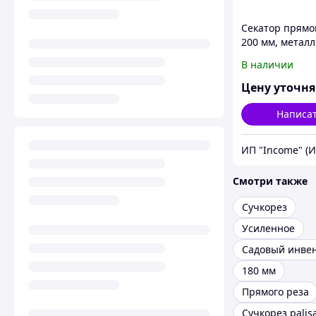
Секатор прямог
200 мм, метал
обрезиненные
В наличии
рукоятки, Palis
Цену уточн
Написа
ИП "Income" (
Смотри также
Сучкорез
Усиленное
Садовый инве
180 мм
Прямого реза
Сучкорез palis