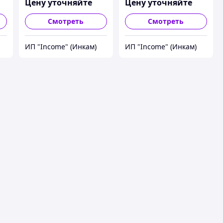
рукоятки, Luxe, Palisad
Цену уточняйте
Цену уточняйте
Смотреть
Смотреть
ИП "Income" (Инкам)
ИП "Income" (Инкам)