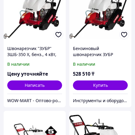
Швонарезчик "ЗУБР"
Бензиновый
ЗШБ-350 Х, бенз., 4 кВт,
швонарезчик ЗУБР
диск 350х25.4мм, рез 115
ЗШБ-350 Х
В наличии
В наличии
мм, 69.5 кг
Цену уточняйте
528 510
₸
Написать
Купить
WOW-MART - Оптово-розничный Склад - товары на заказ до двери
Инструменты и оборудование StellarTrade