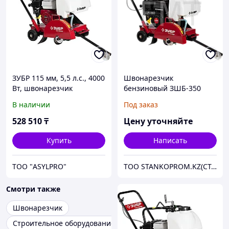
ЗУБР 115 мм, 5,5 л.с., 4000
Швонарезчик
Вт, швонарезчик
бензиновый ЗШБ-350
бензиновый ЗШБ-350 Х
серия «ПРОФЕССИОНАЛ»
В наличии
Под заказ
Профессионал
528 510
₸
Цену уточняйте
Купить
Написать
ТОО "ASYLPRO"
ТОО STANKOPROM.KZ(СТАНКОПРОМ.КЗ)
Смотри также
Швонарезчик
Строительное оборудование