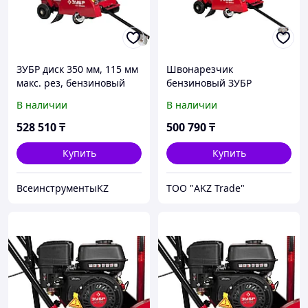
ЗУБР диск 350 мм, 115 мм
Швонарезчик
макс. рез, бензиновый
бензиновый ЗУБР
швонарезчик (резчик
ЗШБ-350 Х, рез 115мм,
В наличии
В наличии
швов), Профессионал
диск 300 - 350 (25.4)мм,
(ЗШБ-350 Х)
бак для воды, двигатель
528 510
₸
500 790
₸
Honda
Купить
Купить
ВсеинструментыKZ
ТОО "AKZ Trade"