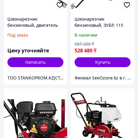
Швонарезчик
Швонарезчик
бензиновый, двигатель
бензиновый, ЗУБР, 115
Honda ЗШБ-350 Х серия
мм, 5,5 л.с., 4000 Вт,
Под заказ
В наличии
«ПРОФЕССИОНАЛ»
серия "Профессионал"
(двигатель"Honda")
587 200
₸
(ЗШБ-350 Х)
Цену уточняйте
528 480
₸
Написать
Купить
ТОО STANKOPROM.KZ(СТАНКОПРОМ.КЗ)
Филиал SeeOzone.kz в г. Астана