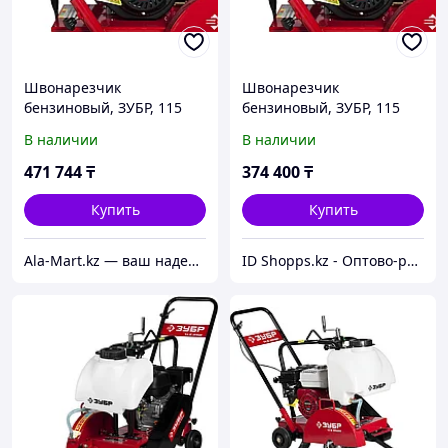
Швонарезчик
Швонарезчик
бензиновый, ЗУБР, 115
бензиновый, ЗУБР, 115
мм, 6,5 л.с., 4800 Вт,
мм, 6,5 л.с., 4800 Вт,
В наличии
В наличии
серия "Профессионал"
серия "Профессионал"
(двигатель"Зубр")
(двигатель"Зубр")
471 744
₸
374 400
₸
(ЗШБ-350)
(ЗШБ-350)
Купить
Купить
Ala-Mart.kz — ваш надежный партнер в мире качественных товаров.
ID Shopps.kz - Оптово-розничный Склад