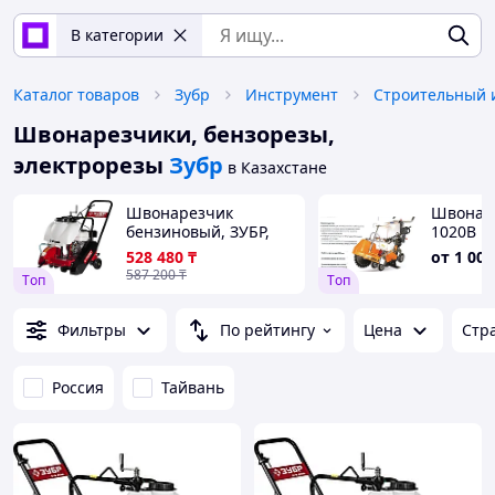
В категории
Каталог товаров
Зубр
Инструмент
Строительный 
Швонарезчики, бензорезы,
электрорезы
Зубр
в Казахстане
Швонарезчик
Швонаре
бензиновый, ЗУБР,
1020B
115 мм, 5,5 л.с., 4000
528 480
₸
от
1 000
Вт, серия
587 200
₸
Tоп
Tоп
"Профессионал"
(двигатель"Honda")
(ЗШБ-350 Х)
Фильтры
По рейтингу
Цена
Стр
Россия
Тайвань