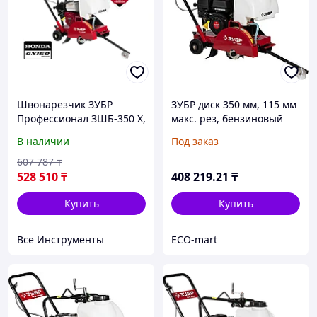
Швонарезчик ЗУБР
ЗУБР диск 350 мм, 115 мм
Профессионал ЗШБ-350 Х,
макс. рез, бензиновый
бензиновый, диск 350
швонарезчик (резчик
В наличии
Под заказ
(25.4) мм, рез 115 мм
швов), Профессионал
(ЗШБ-350)
607 787
₸
528 510
₸
408 219
.21
₸
Купить
Купить
Все Инструменты
ECO-mart