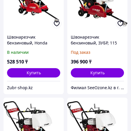
Швонарезчик
Швонарезчик
бензиновый, Honda
бензиновый, ЗУБР, 115
GX160, 115 мм макс. рез,
мм, 6,5 л.с., 4800 Вт,
В наличии
Под заказ
ЗУБР Профессионал
серия "Профессионал"
(ЗШБ-350 Х)
(двигатель"Зубр")
528 510
₸
396 900
₸
(ЗШБ-350)
Купить
Купить
Zubr-shop.kz
Филиал SeeOzone.kz в г. Астана