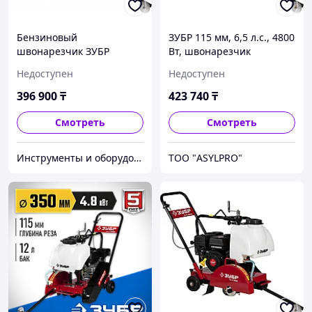
Бензиновый
ЗУБР 115 мм, 6,5 л.с., 4800
швонарезчик ЗУБР
Вт, швонарезчик
ЗШБ-350
бензиновый ЗШБ-350
Недоступен
Недоступен
Профессионал
396 900
₸
423 740
₸
Смотреть
Смотреть
Инструменты и оборудование StellarTrade
ТОО "ASYLPRO"