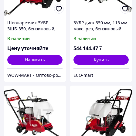
Швонарезчик ЗУБР
ЗУБР диск 350 мм, 115 мм
ЗШБ-350, бензиновый,
макс. рез, бензиновый
диск 350х25.4 мм, рез 115
швонарезчик (резчик
В наличии
В наличии
мм, бак для воды, 4.8 кВт
швов), Профессионал
(ЗШБ-350 Х)
Цену уточняйте
544 144
.47
₸
Написать
Купить
WOW-MART - Оптово-розничный Склад - товары на заказ до двери
ECO-mart