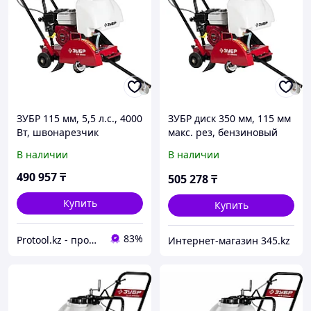
ЗУБР 115 мм, 5,5 л.с., 4000
ЗУБР диск 350 мм, 115 мм
Вт, швонарезчик
макс. рез, бензиновый
бензиновый ЗШБ-350 Х
швонарезчик (резчик
В наличии
В наличии
Профессионал
швов), Профессионал
(ЗШБ-350 Х)
490 957
₸
505 278
₸
Купить
Купить
83%
Protool.kz - продажа электроинструмента, ручные строительные и садовые инструменты
Интернет-магазин 345.kz