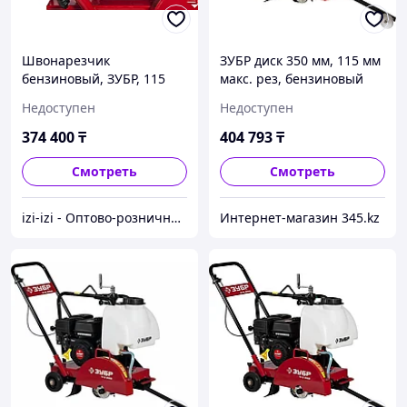
Швонарезчик
ЗУБР диск 350 мм, 115 мм
бензиновый, ЗУБР, 115
макс. рез, бензиновый
мм, 6,5 л.с., 4800 Вт,
швонарезчик (резчик
Недоступен
Недоступен
серия "Профессионал"
швов), Профессионал
(двигатель"Зубр")
(ЗШБ-350)
374 400
₸
404 793
₸
(ЗШБ-350)
Смотреть
Смотреть
izi-izi - Оптово-розничный Склад - товары на заказ до двери! Cамые уникальные и полезные товары.
Интернет-магазин 345.kz