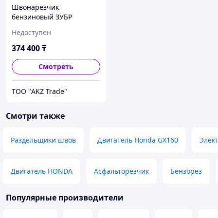
Швонарезчик
бензиновый ЗУБР
ЗШБ-350, рез 115мм, диск
Недоступен
300 - 350 (25.4)мм, бак для
воды, двигатель ЗУБР
374 400
₸
РХ170,
Смотреть
ТОО "AKZ Trade"
Смотри также
Раздельщики швов
Двигатель Honda GX160
Элек
Двигатель HONDA
Асфальторезчик
Бензорез
Популярные производители