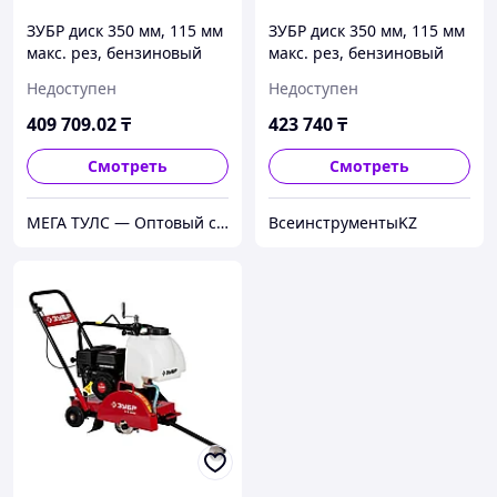
ЗУБР диск 350 мм, 115 мм
ЗУБР диск 350 мм, 115 мм
макс. рез, бензиновый
макс. рез, бензиновый
швонарезчик (резчик
швонарезчик (резчик
Недоступен
Недоступен
швов), Профессионал
швов), Профессионал
(ЗШБ-350)
(ЗШБ-350)
409 709
.02
₸
423 740
₸
Смотреть
Смотреть
МЕГА ТУЛС — Оптовый строительный магазин!
ВсеинструментыKZ