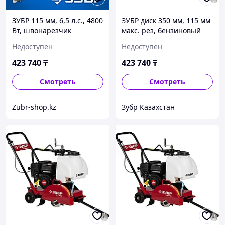
ЗУБР 115 мм, 6,5 л.с., 4800
ЗУБР диск 350 мм, 115 мм
Вт, швонарезчик
макс. рез, бензиновый
бензиновый ЗШБ-350
швонарезчик (резчик
Недоступен
Недоступен
Профессионал
швов), Профессионал
(ЗШБ-350)
423 740
₸
423 740
₸
Смотреть
Смотреть
Zubr-shop.kz
Зубр Казахстан