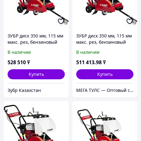
ЗУБР диск 350 мм, 115 мм
ЗУБР диск 350 мм, 115 мм
макс. рез, бензиновый
макс. рез, бензиновый
швонарезчик (резчик
швонарезчик (резчик
В наличии
В наличии
швов), Профессионал
швов), Профессионал
(ЗШБ-350 Х)
(ЗШБ-350 Х)
528 510
₸
511 413
.98
₸
Купить
Купить
Зубр Казахстан
МЕГА ТУЛС — Оптовый строительный магазин!