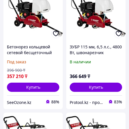
Бетонорез кольцевой
ЗУБР 115 мм, 6,5 л.с., 4800
сетевой бесщеточный
Вт, швонарезчик
BHJ600 для дисков
бензиновый ЗШБ-350
Под заказ
В наличии
400,500,600мм
Профессионал
396 900
₸
357 210
₸
366 649
₸
Купить
Купить
88%
83%
SeeOzone.kz
Protool.kz - продажа электроинструмента, ручные строительные и садовые инструменты