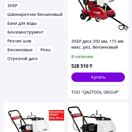
ЗУБР
Швонарезчик бензиновый
Баки для воды
Бензоинструмент
Резчик шов
ЗУБР диск 350 мм, 115 мм
макс. рез, бензиновый
Бензиновые
Режь
швонарезчик (резчик
В наличии
Отрезной диск
швов), Профессионал
(ЗШБ-350 Х)
528 510
₸
Купить
TOO "QAZTOOL GROUP"