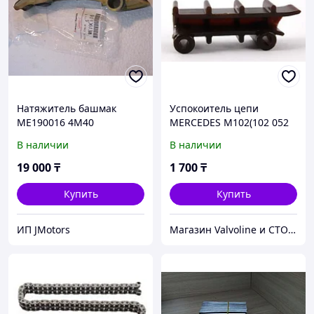
Натяжитель башмак
Успокоитель цепи
ME190016 4M40
MERCEDES M102(102 052
0316)(FEBI 9160)
В наличии
В наличии
19 000
₸
1 700
₸
Купить
Купить
ИП JMotors
Магазин Valvoline и СТО V-Service