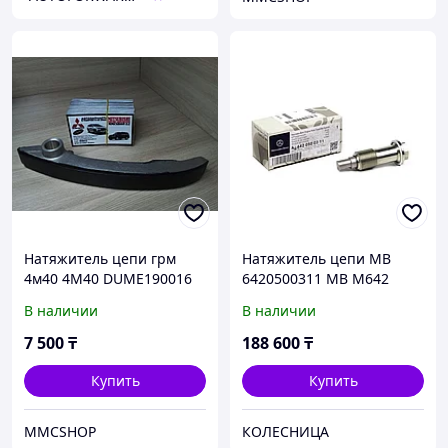
Натяжитель цепи грм
Натяжитель цепи MB
4м40 4M40 DUME190016
6420500311 MB M642
делика паджеро
В наличии
В наличии
митсубиши mitsubishi
митсубиси запчасти
7 500
₸
188 600
₸
delica pajero
Купить
Купить
MMCSHOP
КОЛЕСНИЦА