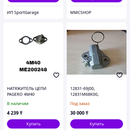
ИП SportGarage
MMCSHOP
НАТЯЖИТЕЛЬ ЦЕПИ
12831-69J00,
PAGERO 4M40
12831M68K00,
(Натяжитель цепи ГРМ)
Натяжитель цепи ГРМ
В наличии
Под заказ
SUZUKI SX4, GRAND
VITARA JB424W J24B V-2.4,
4 239
₸
30 000
₸
JAPAN
Купить
Купить