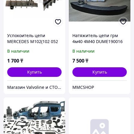
Успокоитель цепи
Натяжитель цепи грм
MERCEDES M102(102 052
4м40 4M40 DUME190016
0416)(FEBI 9161)(SWAG)
делика паджеро
В наличии
В наличии
митсубиши mitsubishi
митсубиси запчасти
1 700
₸
7 500
₸
delica pajero
Купить
Купить
Магазин Valvoline и СТО V-Service
MMCSHOP