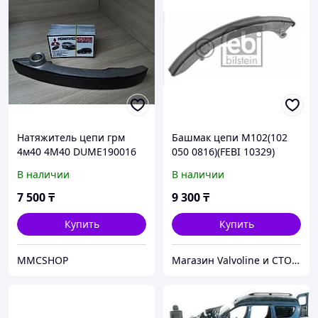
Натяжитель цепи грм
Башмак цепи M102(102
4м40 4M40 DUME190016
050 0816)(FEBI 10329)
делика паджеро
В наличии
В наличии
митсубиши mitsubishi
митсубиси запчасти
7 500
₸
9 300
₸
delica pajero
Купить
Купить
MMCSHOP
Магазин Valvoline и СТО V-Service