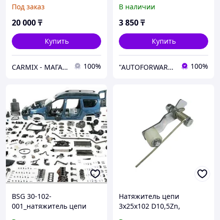
PAJERO 4M41, OSK JAPAN
Под заказ
В наличии
20 000
₸
3 850
₸
Купить
Купить
100%
100%
СARMIX - МАГАЗИН АВТОЗАПЧАСТЕЙ В НУР-СУЛТАНЕ (АСТАНА)
"AUTOFORWARD.KZ" Автозапчасти
BSG 30-102-
Натяжитель цепи
001_натяжитель цепи
3x25x102 D10,5Zn,
ГРМ\ Ford Transit 2.4
артикул - 4825856,