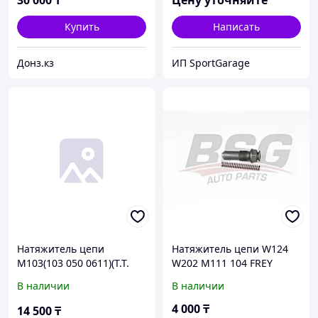
30 000
₸
Цену уточняйте
Купить
Написать
Донз.кз
ИП SportGarage
Натяжитель цепи
Натяжитель цепи W124
M103(103 050 0611)(T.T.
W202 M111 104 FREY
02.12.018)
В наличии
В наличии
4 000
₸
14 500
₸