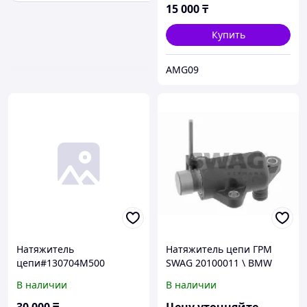
15 000
₸
Купить
AMG09
Натяжитель
Натяжитель цепи ГРМ
цепи#130704M500
SWAG 20100011 \ BMW
E34/E36/E46/Z3 1.6i-1.9i
В наличии
В наличии
M43 89>