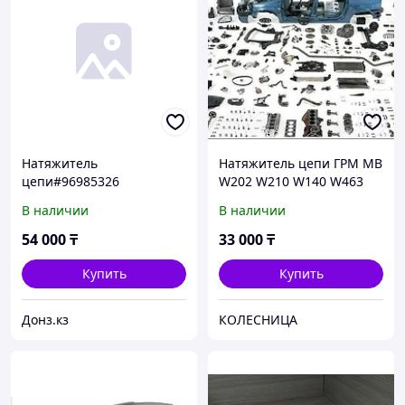
Натяжитель
Натяжитель цепи ГРМ MB
цепи#96985326
W202 W210 W140 W463
2.8-6.0 M104 M120 88>
В наличии
В наличии
54 000
₸
33 000
₸
Купить
Купить
Донз.кз
КОЛЕСНИЦА