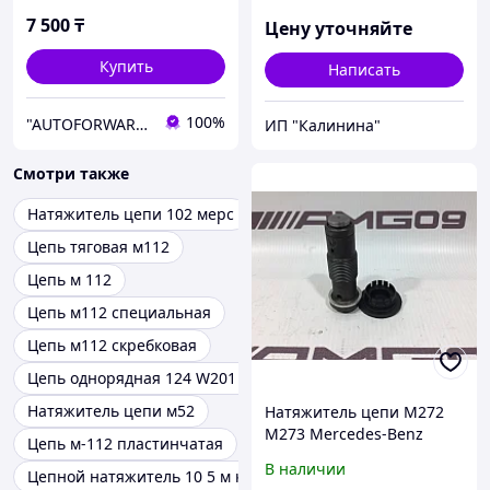
7 500
₸
Цену уточняйте
Купить
Написать
100%
"AUTOFORWARD.KZ" Автозапчасти
ИП "Калинина"
Смотри также
Натяжитель цепи 102 мерс
Цепь тяговая м112
Цепь м 112
Цепь м112 специальная
Цепь м112 скребковая
Цепь однорядная 124 W201 M102
Натяжитель цепи м52
Натяжитель цепи M272
M273 Mercedes-Benz
Цепь м-112 пластинчатая
В наличии
Цепной натяжитель 10 5 м класс 8