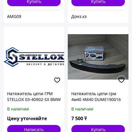
Купить
Купить
AMG09
Донз.кз
Натяжитель цепи ГРМ
Натяжитель цепи грм
STELLOX 03-40902-SX BMW
4м40 4M40 DUME190016
E32/E34/E38/E39/X5 3.0i-
делика паджеро
В наличии
В наличии
4.6i M60/M62 92>
митсубиши mitsubishi
митсубиси запчасти
Цену уточняйте
7 500
₸
delica pajero
Написать
Купить