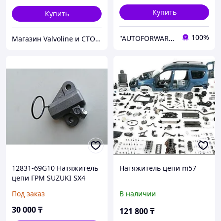
Купить
Купить
100%
"AUTOFORWARD.KZ" Автозапчасти
Магазин Valvoline и СТО V-Service
12831-69G10 Натяжитель
Натяжитель цепи m57
цепи ГРМ SUZUKI SX4
RH416 M16A, JAPAN
Под заказ
В наличии
30 000
₸
121 800
₸