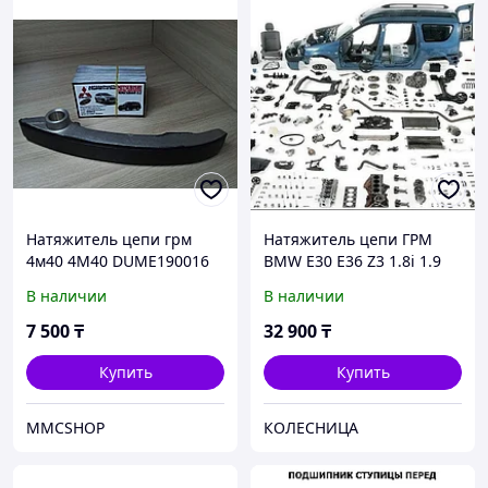
Натяжитель цепи грм
Натяжитель цепи ГРМ
4м40 4M40 DUME190016
BMW E30 E36 Z3 1.8i 1.9
делика паджеро
M42 M44 89-00
В наличии
В наличии
митсубиши mitsubishi
митсубиси запчасти
7 500
₸
32 900
₸
delica pajero
Купить
Купить
MMCSHOP
КОЛЕСНИЦА