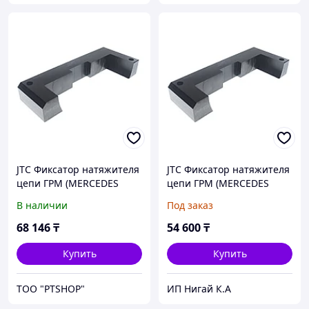
JTC Фиксатор натяжителя
JTC Фиксатор натяжителя
цепи ГРМ (MERCEDES
цепи ГРМ (MERCEDES
дв.M642) JTC
дв.M642) JTC
В наличии
Под заказ
68 146
₸
54 600
₸
Купить
Купить
ТОО "PTSHOP"
ИП Нигай К.А