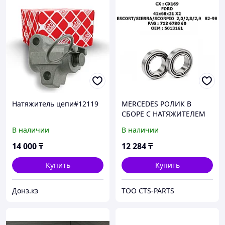
Натяжитель цепи#12119
MERCEDES РОЛИК В
СБОРЕ С НАТЯЖИТЕЛЕМ
W201/W124/T1 W601
В наличии
В наличии
1,8/2,0/2,3 M102 82-96
14 000
₸
12 284
₸
Купить
Купить
Донз.кз
TOO CTS-PARTS