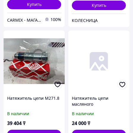
Купить
Купить
100%
СARMIX - МАГАЗИН АВТОЗАПЧАСТЕЙ В НУР-СУЛТАНЕ (АСТАНА)
КОЛЕСНИЦА
Натяжитель цепи M271.8
Натяжитель цепи
масляного
насоса#06H109507M
В наличии
В наличии
39 404
₸
24 000
₸