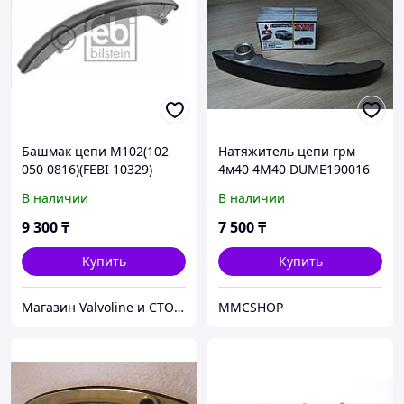
Башмак цепи M102(102
Натяжитель цепи грм
050 0816)(FEBI 10329)
4м40 4M40 DUME190016
(SWAG)
делика паджеро
В наличии
В наличии
митсубиши mitsubishi
митсубиси запчасти
9 300
₸
7 500
₸
delica pajero
Купить
Купить
Магазин Valvoline и СТО V-Service
MMCSHOP