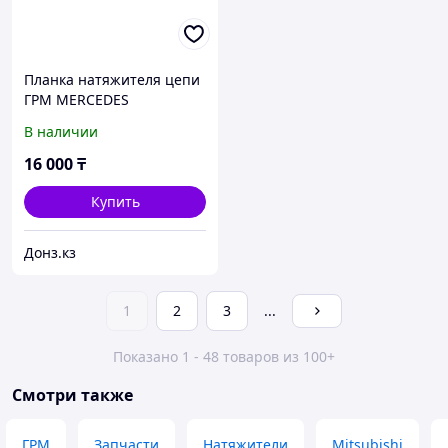
Планка натяжителя цепи
ГРМ MERCEDES
M270/M274 14-
В наличии
16 000
₸
Купить
Донз.кз
1
2
3
...
Показано 1 - 48 товаров из 100+
Смотри также
ГРМ
Запчасти
Натяжители
Mitsubishi