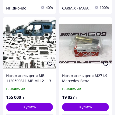
40%
100%
ИП Дионис
СARMIX - МАГАЗИН АВТОЗАПЧАСТЕЙ В НУР-СУЛТАНЕ (АСТАНА)
Натяжитель цепи MB
Натяжитель цепи M271.9
1120500811 MB M112 113
Mercedes-Benz
В наличии
В наличии
155 000
₸
19 027
₸
Купить
Купить