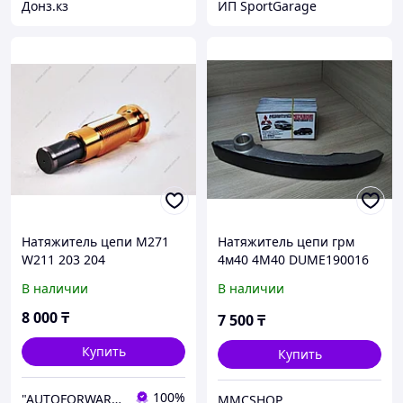
Донз.кз
ИП SportGarage
Натяжитель цепи M271
Натяжитель цепи грм
W211 203 204
4м40 4M40 DUME190016
делика паджеро
В наличии
В наличии
митсубиши mitsubishi
митсубиси запчасти
8 000
₸
7 500
₸
delica pajero
Купить
Купить
100%
"AUTOFORWARD.KZ" Автозапчасти
MMCSHOP