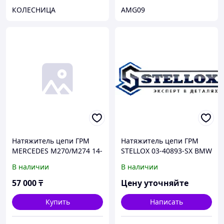
КОЛЕСНИЦА
AMG09
Натяжитель цепи ГРМ
Натяжитель цепи ГРМ
MERCEDES M270/M274 14-
STELLOX 03-40893-SX BMW
E36/E34/E38/E60/E65/X5
В наличии
В наличии
2.0-3.0 M50/52/54 89>
57 000
₸
Цену уточняйте
Купить
Написать