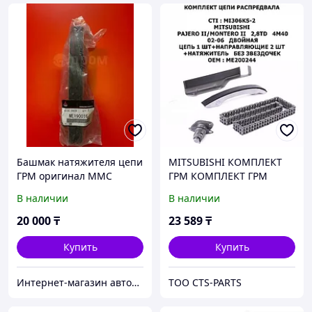
Башмак натяжителя цепи
MITSUBISHI КОМПЛЕКТ
ГРМ оригинал MMC
ГРМ КОМПЛЕКТ ГРМ
PAJERO ,DELICA 2.8TD
(ЦЕПЬ 89з.НАТЯЖИТЕЛЬ 2
В наличии
В наличии
4M40
НАПРАВЛЯЮЩИХ) PAJERO
4M40
20 000
₸
23 589
₸
Купить
Купить
Интернет-магазин автозапчастей Parts-shop.kz
TOO CTS-PARTS