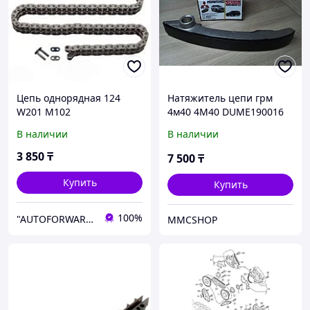
Цепь однорядная 124
Натяжитель цепи грм
W201 M102
4м40 4M40 DUME190016
делика паджеро
В наличии
В наличии
митсубиши mitsubishi
митсубиси запчасти
3 850
₸
7 500
₸
delica pajero
Купить
Купить
100%
"AUTOFORWARD.KZ" Автозапчасти
MMCSHOP