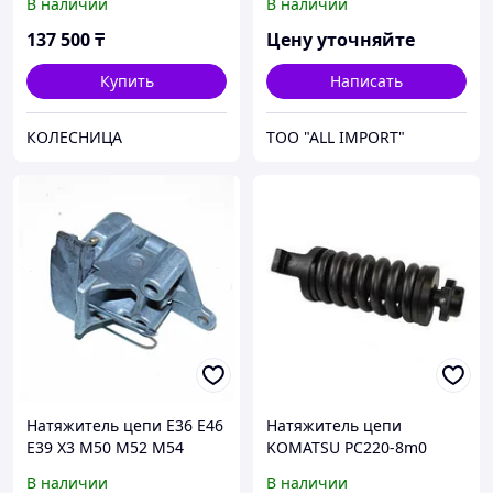
В наличии
В наличии
Duratorq-TDCI (120PC) 06>
LEMKEN
137 500
₸
Цену уточняйте
Купить
Написать
КОЛЕСНИЦА
TOO "ALL IMPORT"
Натяжитель цепи E36 E46
Натяжитель цепи
E39 X3 M50 M52 M54
KOMATSU PC220-8m0
(20Y-30-42251) (вилка под
В наличии
В наличии
1 болт)