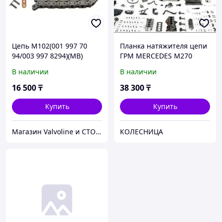
Цепь M102(001 997 70
Планка натяжителя цепи
94/003 997 8294)(MB)
ГРМ MERCEDES M270
M274 14- A2700520500
В наличии
В наличии
16 500
₸
38 300
₸
Купить
Купить
Магазин Valvoline и СТО V-Service
КОЛЕСНИЦА