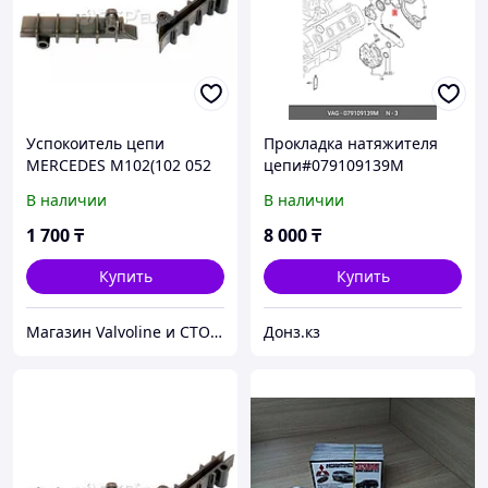
Успокоитель цепи
Прокладка натяжителя
MERCEDES M102(102 052
цепи#079109139M
0416)(FEBI 9161)
В наличии
В наличии
1 700
₸
8 000
₸
Купить
Купить
Магазин Valvoline и СТО V-Service
Донз.кз