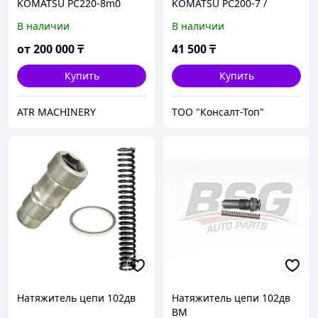
KOMATSU PC220-8m0
KOMATSU PC200-7 /
(20Y-30-42251) (вилка под
PC220-7 2040403 (M22)
В наличии
В наличии
1 болт)
от
200 000
₸
41 500
₸
Купить
Купить
ATR MACHINERY
ТОО "Консалт-Топ"
Натяжитель цепи 102дв
Натяжитель цепи 102дв
BM