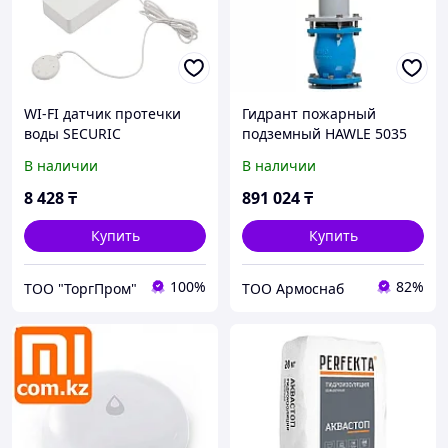
WI-FI датчик протечки
Гидрант пожарный
воды SECURIC
подземный HAWLE 5035
DUO-GOST 2,0
В наличии
В наличии
8 428
₸
891 024
₸
Купить
Купить
100%
82%
ТОО "ТоргПром"
ТОО Армоснаб