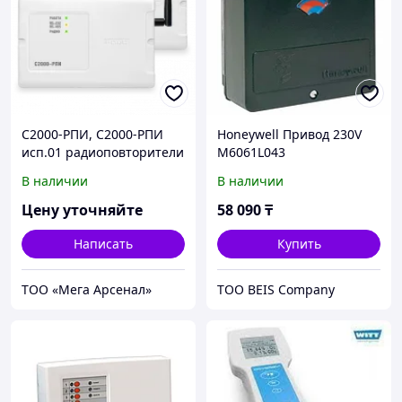
С2000-РПИ, С2000-РПИ
Honeywell Привод 230V
исп.01 радиоповторители
M6061L043
интерфейсов
В наличии
В наличии
Цену уточняйте
58 090
₸
Написать
Купить
ТОО «Мега Арсенал»
ТОО BEIS Company