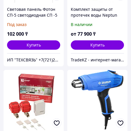
Световая панель Фотон
Комплект защиты от
СП-5 светодиодная СП -5
протечек воды Neptun
СД 09
Base Light 1/2
Под заказ
В наличии
102 000
₸
от
77 900
₸
Купить
Купить
ИП "ТЕХСВЯЗЬ" +7(721)2398141 tehskz@mail.ru
TradeKZ - интернет-магазин