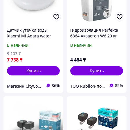
Датчик утечки воды
Гидроизоляция Perfekta
Xiaomi Mi Aqara water
6864 Аквастоп W6 20 кг
sensor, система Умный
В наличии
В наличии
Дом. Оригинал. Арт.5956
9 103
₸
7 738
₸
4 464
₸
Купить
Купить
86%
85%
Магазин CityCom.kz +7-727-250-1209
ТОО Rubilon-поставщик №1