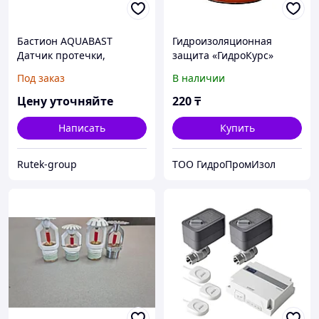
Бастион AQUABAST
Гидроизоляционная
Датчик протечки,
защита «ГидроКурс»
проходная конструкция, к
Под заказ
В наличии
одному датчику могут
подключаться два
Цену уточняйте
220
₸
Написать
Купить
Rutek-group
ТОО ГидроПромИзол