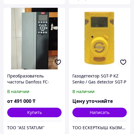
Преобразователь
Газодетектор SGT-P KZ
частоты Danfoss FC-
Senko / Gas detector SGT-P
0202P11KT4E20H2XGXXXXS
KZ Senko
В наличии
В наличии
XXXAXBXCXXXXDX
от
491 000
₸
Цену уточняйте
Купить
Написать
TOO "ASI STATUM"
ТОО ЕСКЕРТКЫШ КЫЗМЕТ КАЗАХСТАН