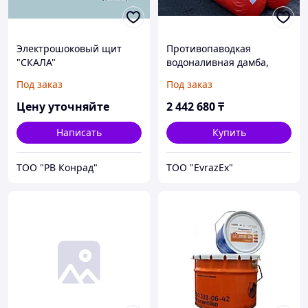
Электрошоковый щит
Противопаводкая
"СКАЛА"
водоналивная дамба,
размер 1,5м * 25 м
Под заказ
Под заказ
Цену уточняйте
2 442 680
₸
Написать
Купить
ТОО "РВ Конрад"
ТОО "EvrazEx"