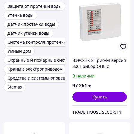
Защита от протечки воды
Утечка воды
Датчик протечки воды
Датчик утечки воды
Система контроля протечки воды
Умный дом
Охранные и пожарные системы
ВЭРС-ПК 8 Трио-М версия
3,2 Прибор ОПС с
Краны с электроприводом
автодозвонным модулем
В наличии
Средства и системы оповещения и охранно-пожарной
97 261
₸
Stemax
Купить
TRADE HOUSE SECURITY