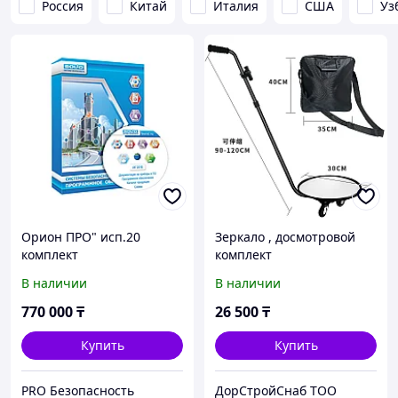
Россия
Китай
Италия
США
Уз
Орион ПРО" исп.20
Зеркало , досмотровой
комплект
комплект
В наличии
В наличии
770 000
₸
26 500
₸
Купить
Купить
PRO Безопасность
ДорСтройСнаб ТОО