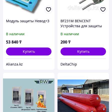
Модуль защиты Невод+З
BF231M BENCENT
Устройства для защиты
электрических цепей
В наличии
В наличии
53 840
₸
200
₸
Купить
Купить
Alianza.kz
DeltaChip