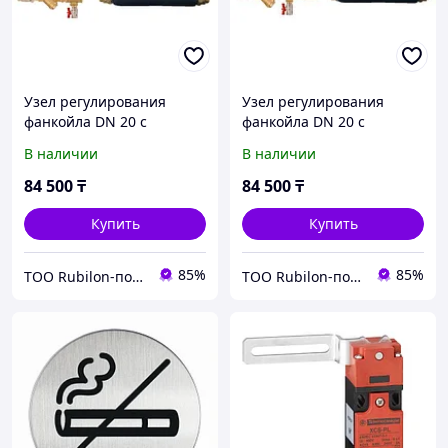
Узел регулирования
Узел регулирования
фанкойла DN 20 с
фанкойла DN 20 с
двухходовым клапаном
трехходовым клапаном
В наличии
В наличии
Kvs 4,5
Kvs 4,5
84 500
₸
84 500
₸
Купить
Купить
85%
85%
ТОО Rubilon-поставщик №1
ТОО Rubilon-поставщик №1