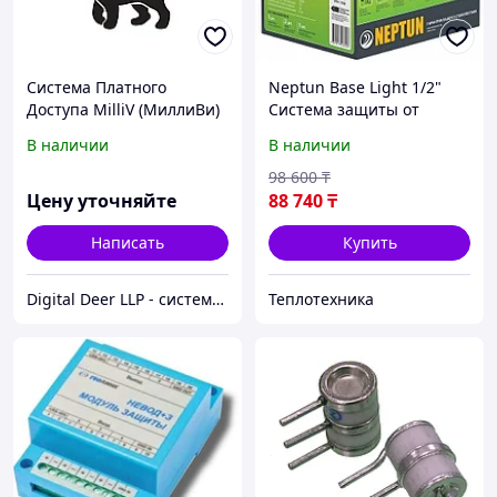
Система Платного
Neptun Base Light 1/2"
Доступа MilliV (МиллиВи)
Система защиты от
протечки воды
В наличии
В наличии
98 600
₸
Цену уточняйте
88 740
₸
Написать
Купить
Digital Deer LLP - системы автоматизации и безопасности
Теплотехника