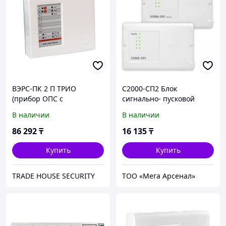
ВЭРС-ПК 2 П ТРИО
С2000-СП2 Блок
(прибор ОПС с
сигнально- пусковой
автодозвонным модулем)
В наличии
В наличии
86 292
₸
16 135
₸
Купить
Купить
TRADE HOUSE SECURITY
ТОО «Мега Арсенал»