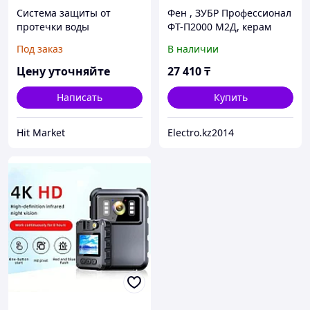
Система защиты от
Фен , ЗУБР Профессионал
протечки воды
ФТ-П2000 М2Д, керам
AquaExpert 1/2 дюйма EKF
изол-р, ЖК-диспл.,
Под заказ
В наличии
память темп-ры, цену
уточняйте
Цену уточняйте
27 410
₸
Написать
Купить
Hit Market
Electro.kz2014