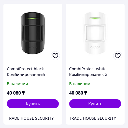
CombiProtect black
CombiProtect white
Комбинированный
Комбинированный
датчик движения и
датчик движения и
В наличии
В наличии
разбития стекла с
разбития стекла с
иммунитетом к животным
иммунитетом к животным
40 080
₸
40 080
₸
Купить
Купить
TRADE HOUSE SECURITY
TRADE HOUSE SECURITY