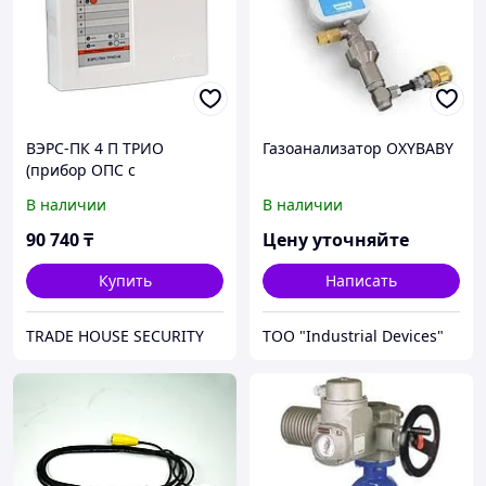
ВЭРС-ПК 4 П ТРИО
Газоанализатор OXYBABY
(прибор ОПС с
автодозвонным модулем)
В наличии
В наличии
90 740
₸
Цену уточняйте
Купить
Написать
TRADE HOUSE SECURITY
ТОО "Industrial Devices"