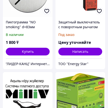
Пиктограмма "NO
Защитный выключатель
smoking" d=83мм
с поворотным рычагом
или шпинделем
В наличии
Под заказ
1 800
₸
Цену уточняйте
Купить
Написать
“ЛИДЕР-КАНЦ” Интернет магазин
ТОО "Energy Star"