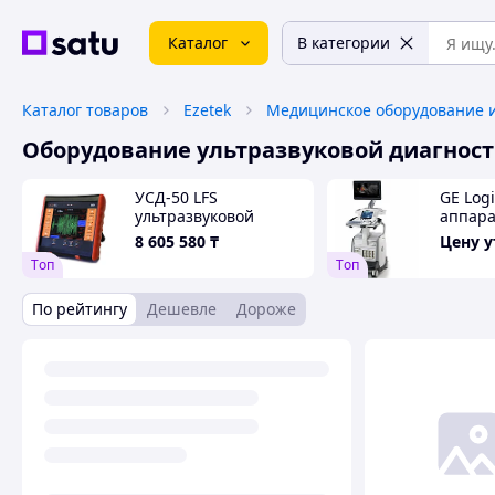
Каталог
В категории
Каталог товаров
Ezetek
Оборудование ультразвуковой диагнос
УСД-50 LFS
GE Logi
ультразвуковой
аппара
низкочастотный
8 605 580
₸
Цену 
дефектоскоп
Tоп
Tоп
По рейтингу
Дешевле
Дороже