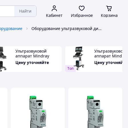
Найти
Кабинет
Избранное
Корзина
орудование
Оборудование ультразвуковой диагностики Ezetek
Ультразвуковой
Ультразвуковой
аппарат Mindray
аппарат Mindray
Consona N8
Consona N9
Цену уточняйте
Цену уточняйте
Tоп