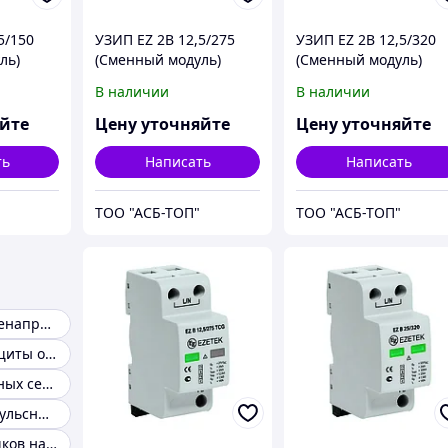
5/150
УЗИП EZ 2B 12,5/275
УЗИП EZ 2B 12,5/320
ль)
(Сменный модуль)
(Сменный модуль)
В наличии
В наличии
яйте
Цену уточняйте
Цену уточняйте
ть
Написать
Написать
ТОО "АСБ-ТОП"
ТОО "АСБ-ТОП"
Защита от перенапряжения
Устройство защиты от импульсных перенапряжений
Узип слаботочных сетей
Защита от импульсных перенапряжений
Защита от скачков напряжения