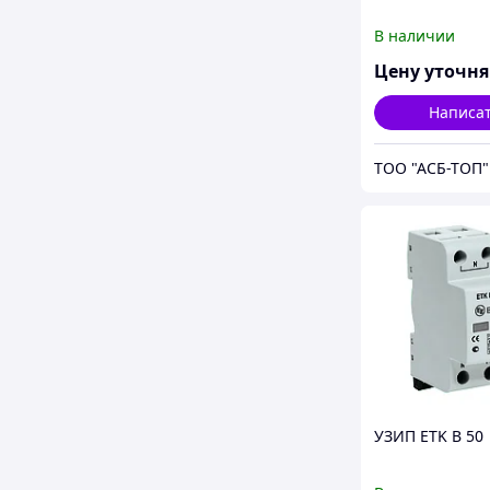
В наличии
Цену уточн
Написа
ТОО "АСБ-ТОП"
УЗИП ETK B 50