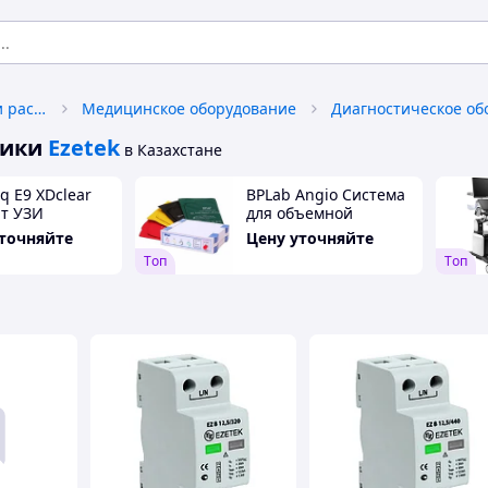
Медицинское оборудование и расходные материалы
Медицинское оборудование
Диагностическое об
тики
Ezetek
в Казахстане
q E9 XDclear
BPLab Angio Система
т УЗИ
для объемной
сфигмографии
уточняйте
Цену уточняйте
Tоп
Tоп