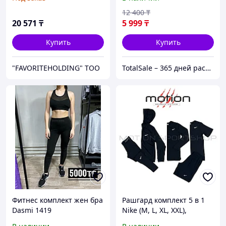
для женщин (S-M)
12 400
₸
20 571
₸
5 999
₸
Купить
Купить
"FAVORITEHOLDING" TOO
TotalSale – 365 дней распродажи
Фитнес комплект жен бра
Рашгард комплект 5 в 1
Dasmi 1419
Nike (М, L, XL, XXL),
черный