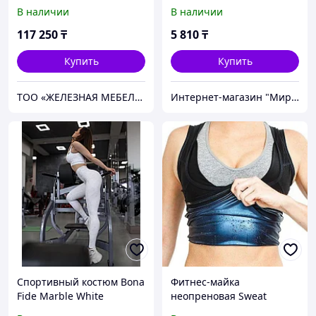
Титан-GS
Джеггинс)
В наличии
В наличии
117 250
₸
5 810
₸
Купить
Купить
ТОО «ЖЕЛЕЗНАЯ МЕБЕЛЬ»
Интернет-магазин "Мир покупок"
Спортивный костюм Bona
Фитнес-майка
Fide Marble White
неопреновая Sweat
Shaper с эффектом сауны