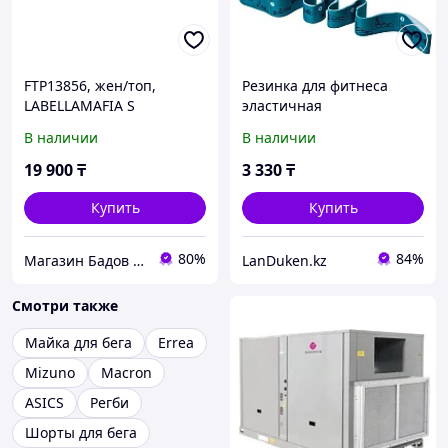
FTP13856, жен/топ,
Резинка для фитнеса
LABELLAMAFIA S
эластичная
универсальная с
В наличии
В наличии
инструкцией березовая
длинна 92 см
19 900
₸
3 330
₸
Купить
Купить
80%
84%
Магазин Бадов и спортивного питания "Fitness Formula"
LanDuken.kz
Смотри также
Майка для бега
Errea
Mizuno
Macron
ASICS
Регби
Шорты для бега