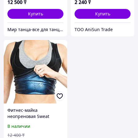
12 500
₸
2 240
₸
Купить
Купить
Мир танца-все для танцев, художественной гимнастики и хореографии
ТОО AniSun Trade
Фитнес-майка
неопреновая Sweat
Shaper с эффектом сауны
В наличии
для женщин (S-M)
12 400
₸