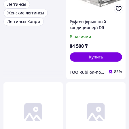
Леггинсы
Женские леггинсы
Леггинсы Капри
Руфтоп (крышный
кондиционер) DR-
B1050HPD/SCF
В наличии
84 500
₸
Купить
85%
ТОО Rubilon-поставщик №1