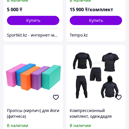
В наличии
В наличии
5 000
₸
15 900
₸/комплект
Купить
Купить
Sportkit.kz - интернет-магазин спортивных товаров
Tempo.kz
Пропсы (кирпич) для йоги
Компрессионный
(фитнеса)
комплект, одеждадля
спорта Рашгард 5в1 Nike
В наличии
В наличии