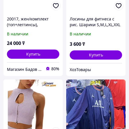
20017, жен/комплект
Лосины для фитнеса с
(топ+леггинсы),
рис. Шарики S,М,L,XL,XXL
LABELLAMAFIA S
(тугой пояс, маломеры, на
В наличии
В наличии
XS,S все)
24 000
₸
3 600
₸
Купить
Купить
80%
Магазин Бадов и спортивного питания "Fitness Formula"
ХозТовары