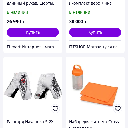
длинный рукав, шорты,
( комплект верх + низ+
лосины)
шорты ) 4 в 1 на 4-16 лет
В наличии
В наличии
26 990
₸
30 000
₸
Купить
Купить
Ellmart Интернет - магазин
FITSHOP-Магазин для всей семьи!
Рашгард Hayabusa S-2XL
Набор для фитнеса Cross,
оранжевый