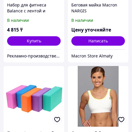
Набор для фитнеса
Беговая майка Macron
Balance с лентой и
NARGIS
скакалками, зеленое
В наличии
В наличии
яблоко
4 815
₸
Цену уточняйте
Купить
Написать
Рекламно-производственная компания «2Ymedia»
Macron Store Almaty