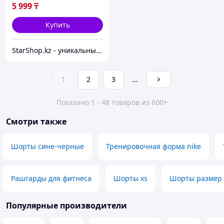
5 999
₸
Купить
StarShop.kz - уникальные вещи с доставкой на дом
1
2
3
...
Показано 1 - 48 товаров из 600+
Смотри также
Шорты сине-черные
Тренировочная форма nike
Рашгарды для фитнеса
Шорты xs
Шорты размер 
Популярные производители