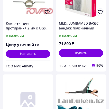
Комплект для
MEDI LUMBAMED BASIC
протирания 2 мм к UGS,
Бандаж поясничный
542855-AE6E, 120 кг/ч
К200241007 женский
В наличии
В наличии
темно-синий
71 890
₸
Цену уточняйте
Купить
Написать
96%
"BLACK SHOP KZ"
ТОО NVK Almaty