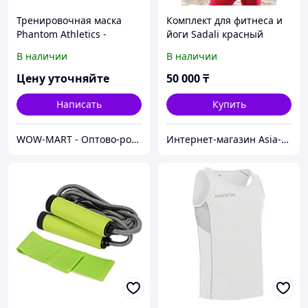
Тренировочная маска
Комплект для фитнеса и
Phantom Athletics -
йоги Sadali красный
размер М
В наличии
В наличии
Цену уточняйте
50 000
₸
Написать
Купить
WOW-MART - Оптово-розничный Склад - товары на заказ до двери
Интернет-магазин Asia-Discovery