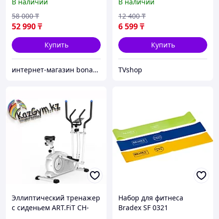
В наличии
В наличии
для женщин (S-M)
58 000
₸
12 400
₸
52 990
₸
6 599
₸
Купить
Купить
интернет-магазин bonafide_almaty
TVshop
Эллиптический тренажер
Набор для фитнеса
с сиденьем ART.FiT CH-
Bradex SF 0321
901+ (белый)