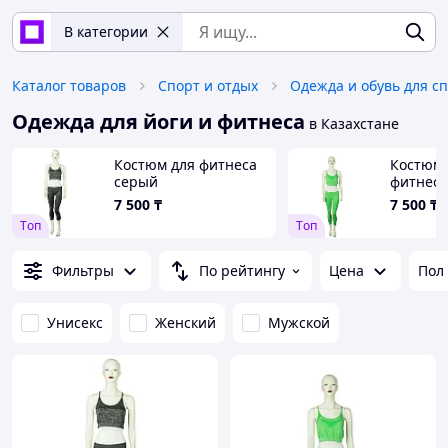
В категории
Каталог товаров
Спорт и отдых
Одежда и обувь для с
Одежда для йоги и фитнеса
в Казахстане
Костюм для фитнеса
Костюм 
серый
фитнеса
7 500
₸
7 500
₸
Tоп
Tоп
Фильтры
По рейтингу
Цена
Пол
Унисекс
Женский
Мужской