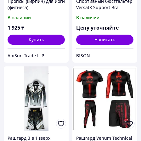
Пропсы (кирпич) для йоги
Спортивный бюстгальтер
(фитнеса)
VersatX Support Bra
В наличии
В наличии
1 925
₸
Цену уточняйте
Купить
Написать
AniSun Trade LLP
BISON
Рашгард 3 в 1 (верх
Рашгард Venum Technical