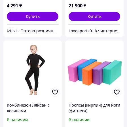
4 291
₸
21 900
₸
Купить
Купить
izi-izi - Оптово-розничный Склад - товары на заказ до двери! Cамые уникальные и полезные товары.
Looqsports01.kz интернет-магазин спортивных товаров
Комбинезон Ляйсан с
Пропсы (кирпич) для йоги
лосинами
(фитнеса)
В наличии
В наличии