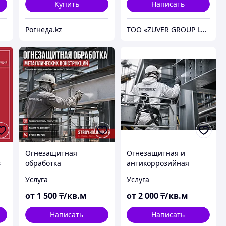
Купить
Написать
Рогнеда.kz
ТОО «ZUVER GROUP LTD»
Огнезащитная
Огнезащитная и
в
обработка
антикоррозийная
металлических
обработка
Услуга
Услуга
конструкций
металлоконструкций
от
1 500
₸/кв.м
от
2 000
₸/кв.м
Написать
Написать