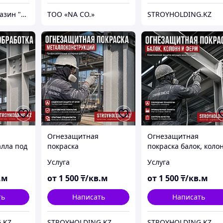
Интернет - магазин "Безопасный Дом"
ТОО «NA CO.»
STROYHOLDING.KZ
Огнезащитная
Огнезащитная
алла под
покраска
покраска балок, коло
металлоконструкций
и ферм
Услуга
Услуга
под ключ
.м
от
1 500
₸/кв.м
от
1 500
₸/кв.м
ть
Написать
Написать
.KZ
STROYHOLDING.KZ
STROYHOLDING.KZ