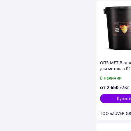
ОПЗ-МЕТ-В огн
для металла R1
водной основе
В наличии
от
2 650
₸/кг
Купит