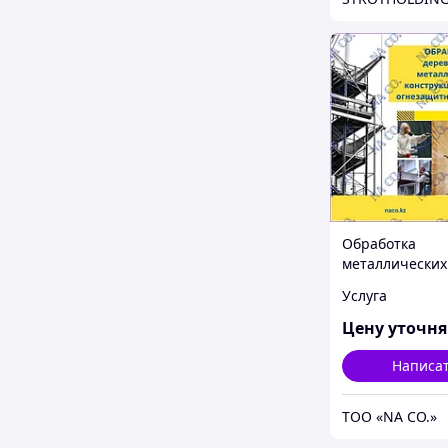
Обработка
металлических
конструкций
Услуга
огнезащитным
составом
Цену уточн
Написа
ТОО «NA CO.»