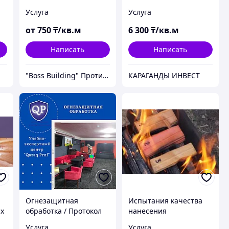
составом
составом
Услуга
Услуга
металлических
(стальных) конструкций
от
750
₸/кв.м
6 300
₸/кв.м
Написать
Написать
"Boss Building" Противопожарное оборудование в Алматы
КАРАГАНДЫ ИНВЕСТ
Огнезащитная
Испытания качества
ых
обработка / Протокол
нанесения
испытания
огнезащитного состава
Услуга
Услуга