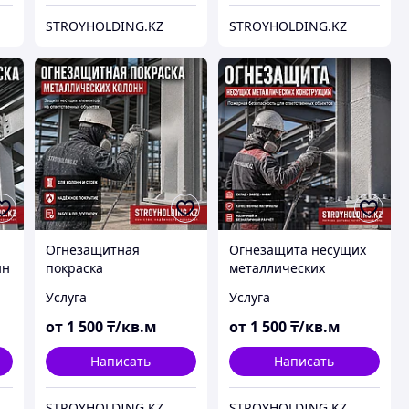
STROYHOLDING.KZ
STROYHOLDING.KZ
Огнезащитная
Огнезащита несущих
нн
покраска
металлических
металлических колонн
конструкций
Услуга
Услуга
от
1 500
₸/кв.м
от
1 500
₸/кв.м
Написать
Написать
STROYHOLDING.KZ
STROYHOLDING.KZ