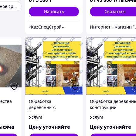
Противопожарное средство для обработки древесины
Написать
Связаться
«KazСпецСтрой»
Интернет - 
ества
Обработка
Обработка деревянн
деревянных,
конструкций
 состава
металлических
огнезащитным
Услуга
Услуга
конструкций и ткани
составом
огнезащитным
ысяча
Цену уточняйте
Цену уточняйте
составом