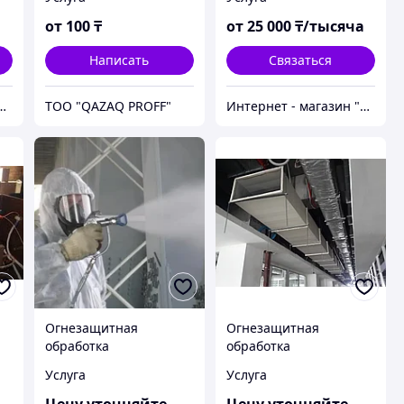
огнезащитной
деревянных
обработки / Протокол
конструкций
от
100
₸
от
25 000
₸/тысяча
Испытания
Написать
Связаться
магазин "Безопасный Дом"
ТОО "QAZAQ PROFF"
Интернет - магазин "Безопасный Дом"
Огнезащитная
Огнезащитная
обработка
обработка
ва
металлических
воздуховодов
Услуга
Услуга
конструкций
а
Цену уточняйте
Цену уточняйте