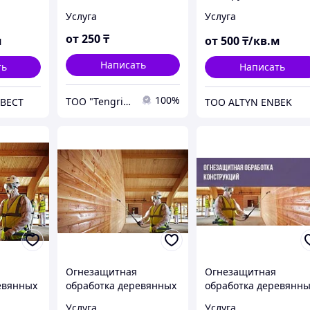
составом деревянных
огнезащитным
Услуга
Услуга
конструкций.
составом
от
250
₸
м
от
500
₸/кв.м
Написать
ть
Написать
100%
ТОО "Tengri Service Group"
ВЕСТ
ТОО ALTYN ENBEK
Огнезащитная
Огнезащитная
евянных
обработка деревянных
обработка деревянн
и металлических
конструкций
Услуга
Услуга