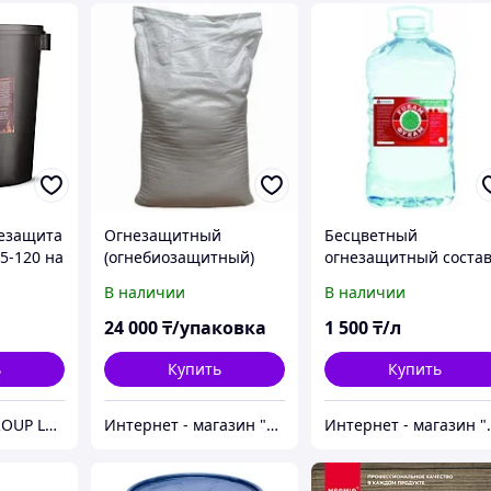
езащита
Огнезащитный
Бесцветный
5-120 на
(огнебиозащитный)
огнезащитный соста
состав ПОС-1 Био (500
ФУКАМ для ткани и
В наличии
В наличии
кв.м на 2 года)
дерева 5 л (до 41 кв.м
на 20 лет)
24 000
₸/упаковка
1 500
₸/л
ь
Купить
Купить
ТОО «ZUVER GROUP LTD»
Интернет - магазин "Безопасный Дом"
Интернет - 