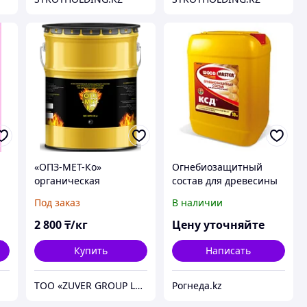
«ОПЗ-МЕТ-Ко»
Огнебиозащитный
органическая
состав для древесины
конструктивная
и тканей. "Ксд"
Под заказ
В наличии
огнезащита R90-150
для металла
2 800
₸/кг
Цену уточняйте
Купить
Написать
ТОО «ZUVER GROUP LTD»
Рогнеда.kz