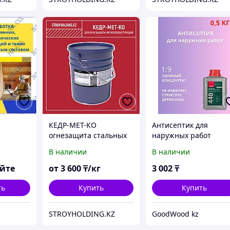
КЕДР-МЕТ-КО
Антисептик для
огнезащита стальных
наружных работ
колонн и балок
NEOMID 440, 0.5 кг
В наличии
В наличии
яйте
от
3 600
₸/кг
3 002
₸
ть
Купить
Купить
STROYHOLDING.KZ
GoodWood kz