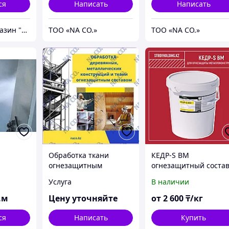
ся
Написать
Написать
Интернет - магазин "Безопасный Дом"
ТОО «NA CO.»
ТОО «NA CO.»
Обработка ткани
КЕДР-S BM
огнезащитным
огнезащитный соста
составом
для колонн и балок
Услуга
В наличии
.м
Цену уточняйте
от
2 600
₸/кг
ся
Написать
Купить