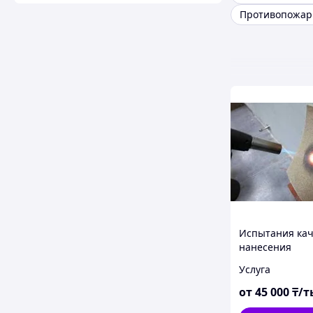
Испытания кач
нанесения
огнезащитного
Услуга
ткани
от
45 000
₸/т