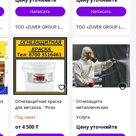
Написать
Написать
магазин "Безопасный Дом"
ТОО «ZUVER GROUP LTD»
ТОО «ZUVER GROUP LTD»
ых
Огнезащитная краска
Огнезащита
для металла. "Pirex
металлических
Metal". оптом.
конструкций
Под заказ
Услуга
от
4 500
₸
Цену уточняйте