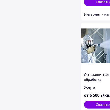
Связать
Огнезащитная
обработка
металлических
Услуга
конструкций
от
6 500
₸/кв
Связать