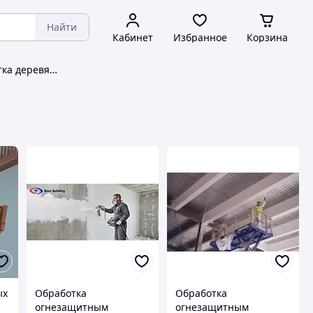
Найти
Кабинет
Избранное
Корзина
Огнезащитная обработка деревянных конструкций
ых
Обработка
Обработка
огнезащитным
огнезащитным