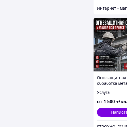
Огнезащитная
обработка мет
проект
Услуга
от
1 500
₸/кв
Написа
STROYHOLDING