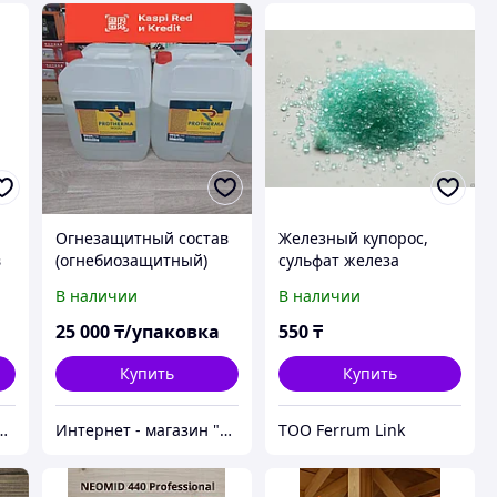
Огнезащитный состав
Железный купорос,
в
(огнебиозащитный)
сульфат железа
"PROTHERМА WOOD"
моногидрат
В наличии
В наличии
10 л (355 кв.м на 3 года)
25 000
₸/упаковка
550
₸
Купить
Купить
магазин "Безопасный Дом"
Интернет - магазин "Безопасный Дом"
ТОО Ferrum Link