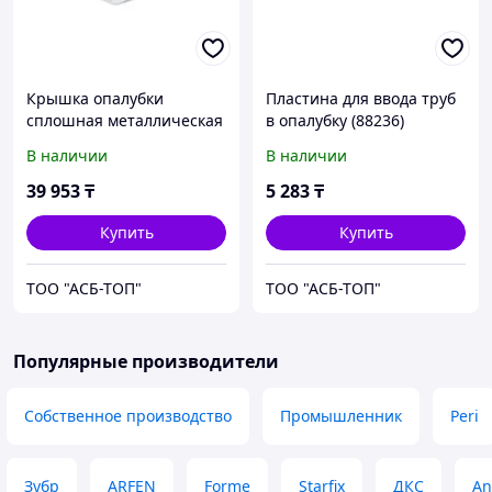
Крышка опалубки
Пластина для ввода труб
сплошная металлическая
в опалубку (88236)
(88235)
В наличии
В наличии
39 953
₸
5 283
₸
Купить
Купить
ТОО "АСБ-ТОП"
ТОО "АСБ-ТОП"
Популярные производители
Собственное производство
Промышленник
Peri
Зубр
ARFEN
Forme
Starfix
ДКС
An