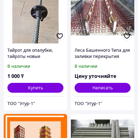
Тайрот для опалубки,
Леса Башенного Типа для
тайроты новые
заливки перекрытия
В наличии
В наличии
1 000
₸
Цену уточняйте
Купить
Написать
ТОО "Угур-1"
ТОО "Угур-1"