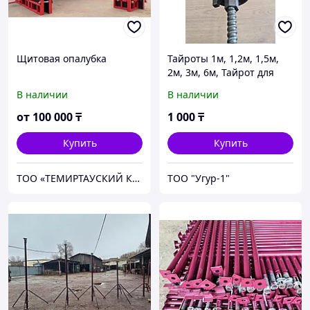
Щитовая опалубка
Тайроты 1м, 1,2м, 1,5м,
2м, 3м, 6м, Тайрот для
опалубки, тайрот с
В наличии
В наличии
гайками
от
100 000
₸
1 000
₸
Купить
Купить
ТОО «ТЕМИРТАУСКИЙ КАЗМЕХАНОМОНТАЖ №2»
ТОО "Угур-1"