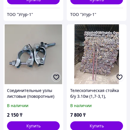
ТОО "Угур-1"
ТОО "Угур-1"
Соединительные узлы
Телескопическая стойка
листовые (поворотные)
б/у 3.10м (1,7-3,1),
4мм
Телескопические стойки
В наличии
В наличии
бу 3,30м
2 150
₸
7 800
₸
Купить
Купить