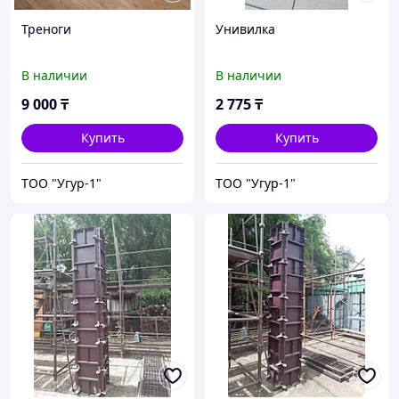
Треноги
Унивилка
В наличии
В наличии
9 000
₸
2 775
₸
Купить
Купить
ТОО "Угур-1"
ТОО "Угур-1"