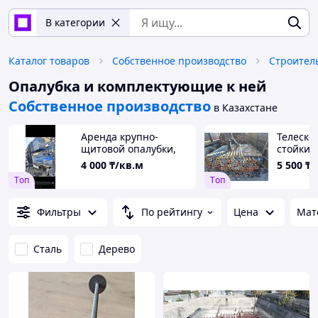
В категории
Каталог товаров
Собственное производство
Строител
Опалубка и комплектующие к ней
Собственное производство
в Казахстане
Аренда крупно-
Телеско
щитовой опалубки,
стойки 
высотой 3 м
3.7
4 000
₸/кв.м
5 500
₸
Tоп
Tоп
Фильтры
По рейтингу
Цена
Мат
Сталь
Дерево