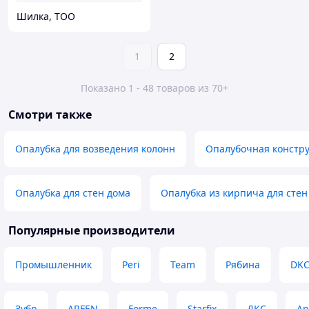
Шилка, ТОО
1
2
Показано 1 - 48 товаров из 70+
Смотри также
Опалубка для возведения колонн
Опалубочная констру
Опалубка для стен дома
Опалубка из кирпича для стен
Популярные производители
Промышленник
Peri
Team
Рябина
DK
Зубр
ARFEN
Forme
Starfix
ДКС
An