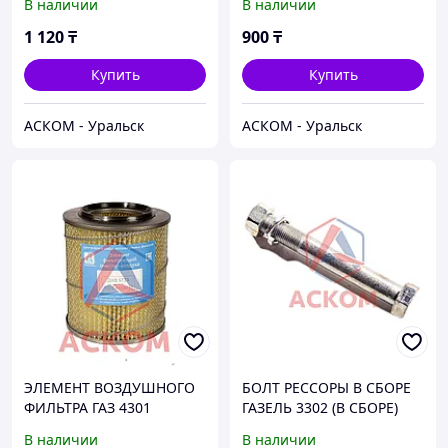
В наличии
В наличии
ПРЯМОЙ D 8 ММ
БЕЛАВТОКОМПЛЕКТ
1 120
₸
900
₸
Купить
Купить
АСКОМ - Уральск
АСКОМ - Уральск
ЭЛЕМЕНТ ВОЗДУШНОГО
БОЛТ РЕССОРЫ В СБОРЕ
ФИЛЬТРА ГАЗ 4301
ГАЗЕЛЬ 3302 (В СБОРЕ)
ДИЗЕЛЬ / 3309,33078,6640
В наличии
В наличии
ДВС. Д-4 / ПАЗ "АВРОРА" /