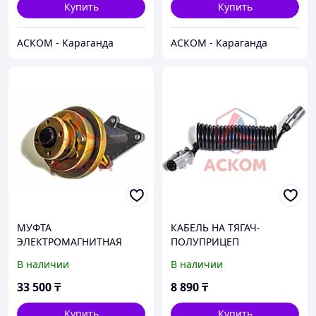
Купить
Купить
АСКОМ - Караганда
АСКОМ - Караганда
МУФТА
КАБЕЛЬ НА ТЯГАЧ-
ЭЛЕКТРОМАГНИТНАЯ
ПОЛУПРИЦЕП
ГАЗЕЛЬ БИЗНЕС ДВ. 4216
В наличии
В наличии
ЕВРО-3 (РЕМЕНЬ 13ММ)
(ТЕРМОКАМ)
33 500
₸
8 890
₸
Купить
Купить