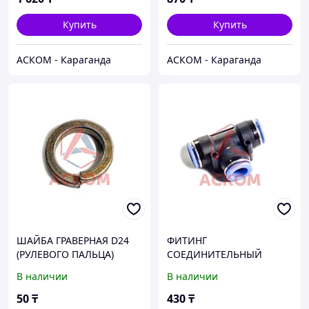
НОРМА 20 ШТ /
Купить
Купить
АСКОМ - Караганда
АСКОМ - Караганда
ШАЙБА ГРАВЕРНАЯ D24
ФИТИНГ
(РУЛЕВОГО ПАЛЬЦА)
СОЕДИНИТЕЛЬНЫЙ
ПЛАСТИКОВЫЙ ТРОЙНИК
В наличии
В наличии
D 14 ММ
БЕЛАВТОКОМПЛЕКТ
50
₸
430
₸