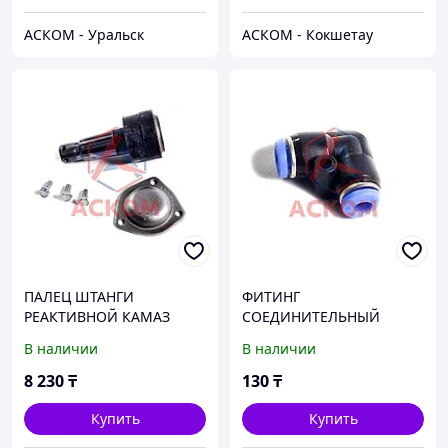
АСКОМ - Уральск
АСКОМ - Кокшетау
ПАЛЕЦ ШТАНГИ
ФИТИНГ
РЕАКТИВНОЙ КАМАЗ
СОЕДИНИТЕЛЬНЫЙ
РМШ (КОМПЛЕКТ 3
ПЛАСТИКОВЫЙ УГЛОВОЙ
В наличии
В наличии
ПОЗИЦИИ В УПАКОВКЕ)
D 4 ММ
(НПО РОСТАР) (ОАО
БЕЛАВТОКОМПЛЕКТ
8 230
₸
130
₸
КАМАЗ)
Купить
Купить