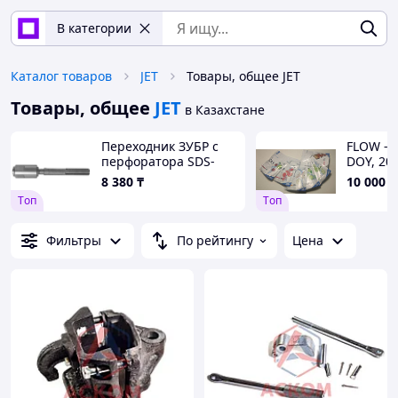
В категории
Каталог товаров
JET
Товары, общее JET
Товары, общее
JET
в Казахстане
Переходник ЗУБР с
FLOW - B
перфоратора SDS-
DOY, 200
max на зажим SDS-
NUTRIVE
8 380
₸
10 000
₸
plus (29064_z02)
lime
Tоп
Tоп
Фильтры
По рейтингу
Цена