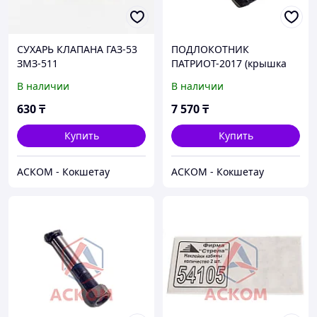
СУХАРЬ КЛАПАНА ГАЗ-53
ПОДЛОКОТНИК
ЗМЗ-511
ПАТРИОТ-2017 (крышка
корпуса облицовки
В наличии
В наличии
туннеля пола с отсеком
для хранения)
630
₸
7 570
₸
Купить
Купить
АСКОМ - Кокшетау
АСКОМ - Кокшетау