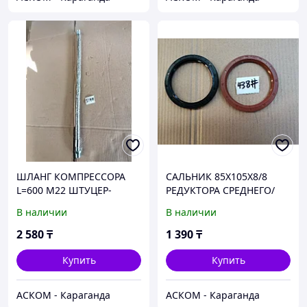
ШЛАНГ КОМПРЕССОРА
САЛЬНИК 85X105X8/8
L=600 M22 ШТУЦЕР-
РЕДУКТОРА СРЕДНЕГО/
ШТУЦЕР (DZ93189360008)
ЗАДНЕГО МОСТА (К-КТ)
В наличии
В наличии
(AZ9112320184+AZ9112320
030)
2 580
₸
1 390
₸
Купить
Купить
АСКОМ - Караганда
АСКОМ - Караганда