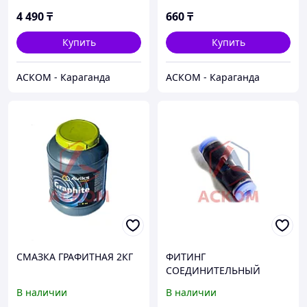
ГАЗ-3310 ДВС
4 490
₸
660
₸
Купить
Купить
АСКОМ - Караганда
АСКОМ - Караганда
СМАЗКА ГРАФИТНАЯ 2КГ
ФИТИНГ
СОЕДИНИТЕЛЬНЫЙ
ПЛАСТИКОВЫЙ ПРЯМОЙ
В наличии
В наличии
D 4 ММ