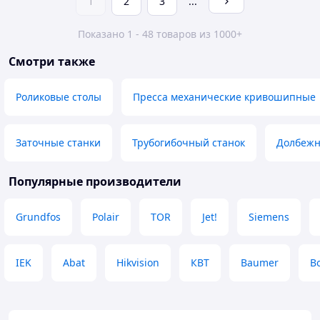
1
2
3
...
Показано 1 - 48 товаров из 1000+
Смотри также
Роликовые столы
Пресса механические кривошипные
Заточные станки
Трубогибочный станок
Долбежн
Популярные производители
Grundfos
Polair
TOR
Jet!
Siemens
IEK
Abat
Hikvision
КВТ
Baumer
B