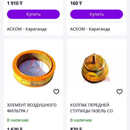
БЕЛАВТОКОМПЛЕКТ
1 910
₸
160
₸
Купить
Купить
АСКОМ - Караганда
АСКОМ - Караганда
ЭЛЕМЕНТ ВОЗДУШНОГО
КОЛПАК ПЕРЕДНЕЙ
ФИЛЬТРА /
СТУПИЦЫ ГАЗЕЛЬ СО
ГАЗ-3102,ГАЗЕЛЬ
ШТЫРЕМ
В наличии
В наличии
ДВ.ЗМЗ-24,402 / ПАЗ-3205
ДВС.ЗМЗ 5234.10 ЕВРО-3 /
1 620
₸
870
₸