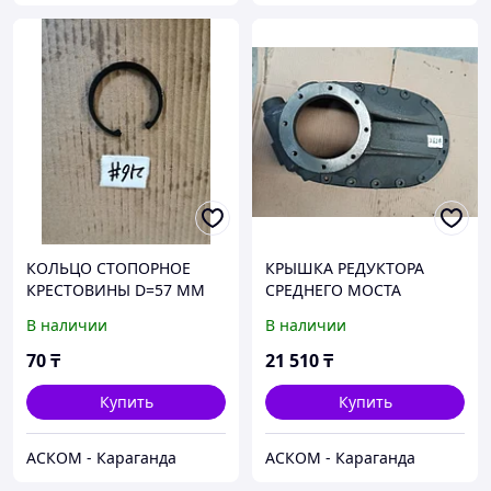
КОЛЬЦО СТОПОРНОЕ
КРЫШКА РЕДУКТОРА
КРЕСТОВИНЫ D=57 MM
СРЕДНЕГО МОСТА
(26013314063/570)
(КРЕПЕЖ 8 ОТВЕРСТИЙ)
В наличии
В наличии
(199014320144/SV9901432
01124)
70
₸
21 510
₸
Купить
Купить
АСКОМ - Караганда
АСКОМ - Караганда