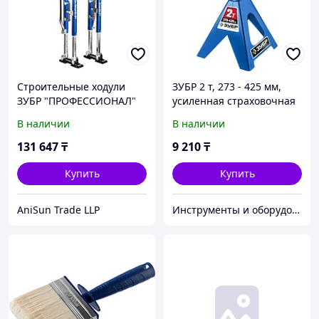
Строительные ходули
ЗУБР 2 т, 273 - 425 мм,
ЗУБР "ПРОФЕССИОНАЛ"
усиленная страховочная
480-770мм 10318
подставка, Профессионал
В наличии
В наличии
(43065-2) 43065-2_z01
131 647
₸
9 210
₸
Купить
Купить
AniSun Trade LLP
Инструменты и оборудование StellarTrade