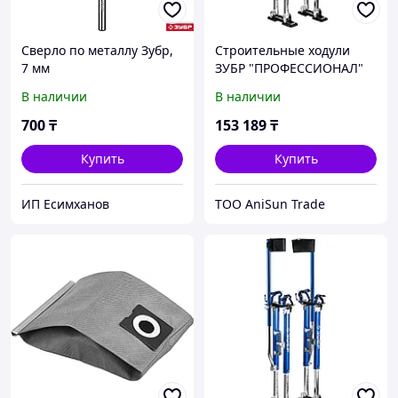
Сверло по металлу Зубр,
Строительные ходули
7 мм
ЗУБР "ПРОФЕССИОНАЛ"
480-770мм 10318
В наличии
В наличии
700
₸
153 189
₸
Купить
Купить
ИП Есимxанов
ТОО AniSun Trade