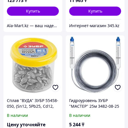
125 773
₸
11 965
₸
Купить
Купить
Ala-Mart.kz — ваш надежный партнер в мире качественных товаров.
Интернет-магазин 345.kz
Сплав "ВУДА" ЗУБР 55458-
Гидроуровень ЗУБР
050, (Sn12, 5Pb25, Cd12,
"МАСТЕР" 25м 3482-08-25
5Bi50), легкоплавкий в
В наличии
В наличии
гранулах, 50гр
Цену уточняйте
5 244
₸