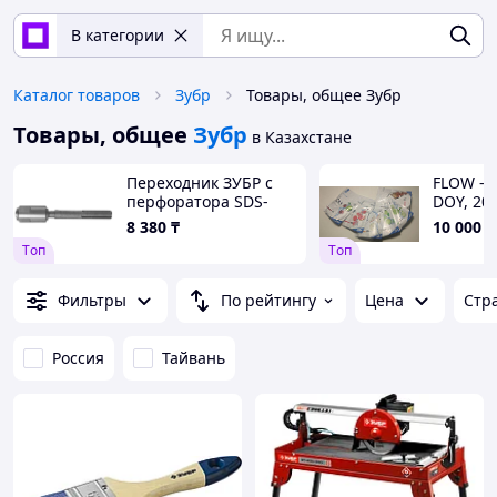
В категории
Каталог товаров
Зубр
Товары, общее Зубр
Товары, общее
Зубр
в Казахстане
Переходник ЗУБР с
FLOW - B
перфоратора SDS-
DOY, 200
max на зажим SDS-
NUTRIVE
8 380
₸
10 000
₸
plus (29064_z02)
lime
Tоп
Tоп
Фильтры
По рейтингу
Цена
Стр
Россия
Тайвань