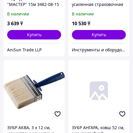
"МАСТЕР" 15м 3482-08-15
усиленная страховочная
подставка, Профессионал
В наличии
В наличии
(43065-3) 43065-3_z01
3 639
₸
10 530
₸
Купить
Купить
AniSun Trade LLP
Инструменты и оборудование StellarTrade
ЗУБР АКВА, 3 х 12 см,
ЗУБР АНГАРА, ковш 52 см,