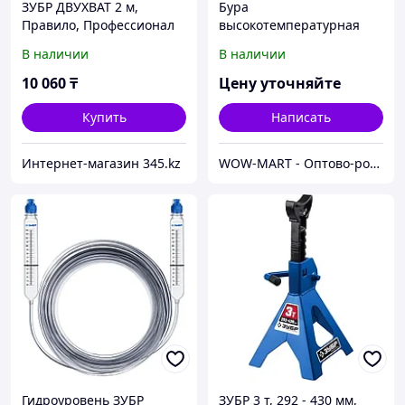
ЗУБР ДВУХВАТ 2 м,
Бура
Правило, Профессионал
высокотемпературная
ЗУБР 55476-020, флюс
В наличии
В наличии
нейтральный, 20гр
10 060
₸
Цену уточняйте
Купить
Написать
Интернет-магазин 345.kz
WOW-MART - Оптово-розничный Склад - товары на заказ до двери
Гидроуровень ЗУБР
ЗУБР 3 т, 292 - 430 мм,