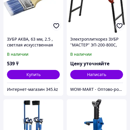
ЗУБР АКВА, 63 мм, 2.5 ,
Электроплиткорез ЗУБР
светлая искусственная
"МАСТЕР" ЭП-200-800С,
щетина, деревянная
рез 620 мм, диск 200 мм,
В наличии
В наличии
ручка, для...
800 Вт
539
₸
Цену уточняйте
Купить
Написать
Интернет-магазин 345.kz
WOW-MART - Оптово-розничный Склад - товары на заказ до двери