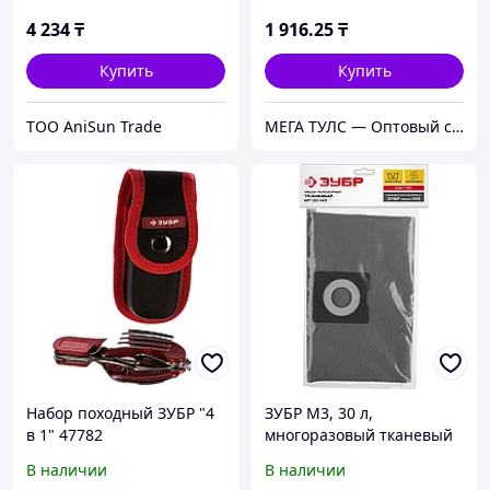
4 234
₸
1 916
.25
₸
Купить
Купить
ТОО AniSun Trade
МЕГА ТУЛС — Оптовый строительный магазин!
Набор походный ЗУБР "4
ЗУБР М3, 30 л,
в 1" 47782
многоразовый тканевый
мешок (МТ-30-М3)
В наличии
В наличии