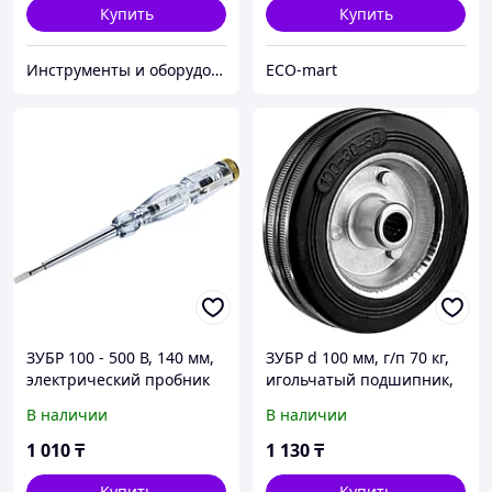
Купить
Купить
Инструменты и оборудование StellarTrade
ECO-mart
ЗУБР 100 - 500 В, 140 мм,
ЗУБР d 100 мм, г/п 70 кг,
электрический пробник
игольчатый подшипник,
(25720)
резина/металл, колесо,
В наличии
В наличии
Профессионал (30936-100)
1 010
₸
1 130
₸
Купить
Купить