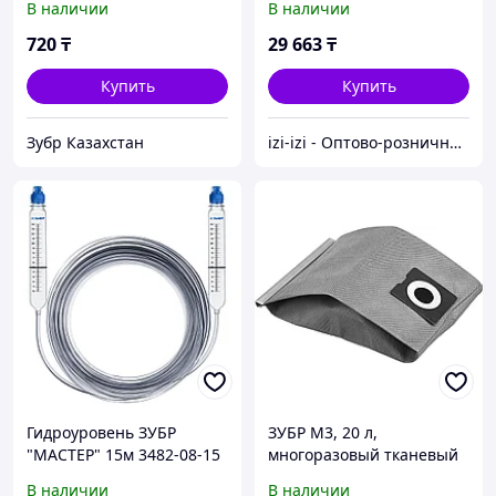
В наличии
В наличии
720
₸
29 663
₸
Купить
Купить
Зубр Казахстан
izi-izi - Оптово-розничный Склад - товары на заказ до двери! Cамые уникальные и полезные товары.
Гидроуровень ЗУБР
ЗУБР М3, 20 л,
"МАСТЕР" 15м 3482-08-15
многоразовый тканевый
мешок (МТ-20-М3)
В наличии
В наличии