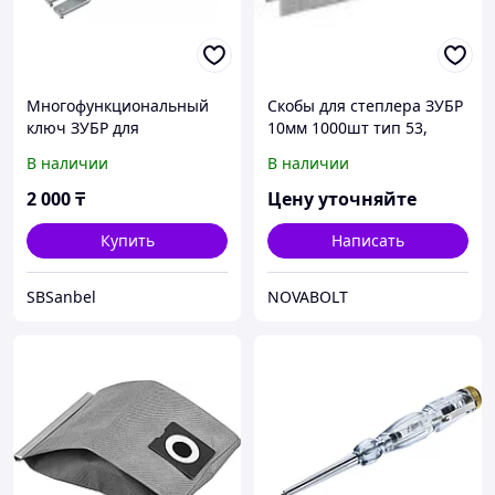
Многофункциональный
Скобы для степлера ЗУБР
ключ ЗУБР для
10мм 1000шт тип 53,
углошлифовальной
31620-10_z01
В наличии
В наличии
машины 15-52 мм ЗУШМ-
КУ
2 000
₸
Цену уточняйте
Купить
Написать
SBSanbel
NOVABOLT