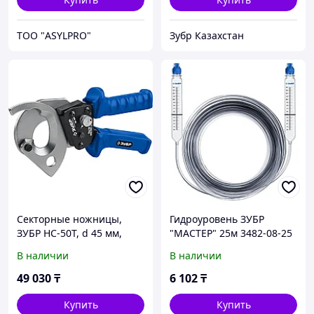
ТОО "ASYLPRO"
Зубр Казахстан
Секторные ножницы,
Гидроуровень ЗУБР
ЗУБР НС-50T, d 45 мм,
"МАСТЕР" 25м 3482-08-25
серия "Профессионал"
В наличии
В наличии
(23351-50)
49 030
₸
6 102
₸
Купить
Купить