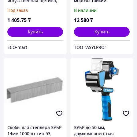
искусственная щетина,
морозостойкий
пластмассовый корпус,
поликарбонат,
Под заказ
В наличии
для воднодисперсионных
ударопрочная, легкий
и акриловых ЛКМ,
черенок из алюминия, V-
1 405
.75
₸
12 580
₸
ручка,
Купить
Купить
ECO-mart
ТОО "ASYLPRO"
Скобы для степлера ЗУБР
ЗУБР до 50 мм,
14мм 1000шт тип 53,
двухкомпонентная