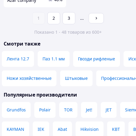
Azar company
1
2
3
...
Показано 1 - 48 товаров из 600+
Смотри также
Лента 12.7
Паз 1.1 мм
Гвозди рифленые
Иск
Ножи хозяйственные
Штыковые
Профессиональ
Популярные производители
Grundfos
Polair
TOR
Jet!
JET
Siem
KAYMAN
IEK
Abat
Hikvision
КВТ
B