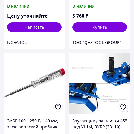
31620-14_z01
рукоятка, диспенсер для
В наличии
В наличии
клеящих лент,
Профессионал (12015)
Цену уточняйте
5 760
₸
Написать
Купить
NOVABOLT
TOO "QAZTOOL GROUP"
ЗУБР 100 - 250 В, 140 мм,
Заусовщик для плитки 45°
электрический пробник
под УШМ, ЗУБР (33110)
(25725)