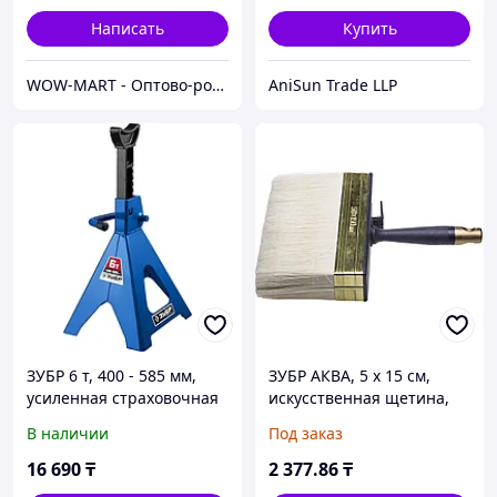
Написать
Купить
WOW-MART - Оптово-розничный Склад - товары на заказ до двери
AniSun Trade LLP
ЗУБР 6 т, 400 - 585 мм,
ЗУБР АКВА, 5 х 15 см,
усиленная страховочная
искусственная щетина,
подставка, Профессионал
пластмассовый корпус,
В наличии
Под заказ
(43065-6) 43065-6_z01
для воднодисперсионных
и акриловых ЛКМ,
16 690
₸
2 377
.86
₸