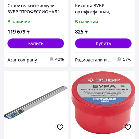
Строительные ходули
Кислота ЗУБР
ЗУБР "ПРОФЕССИОНАЛ"
ортофосфорная,
480-770мм 10318
пластиковая банка, 30 мл
В наличии
В наличии
119 679
₸
825
₸
Купить
Купить
40%
57%
Azar company
Радиодетали и робототехника в Казахстане "RadioMart"