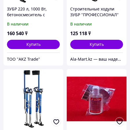
ЗУБР 220 л, 1000 Вт,
Строительные ходули
бетоносмеситель с
ЗУБР "ПРОФЕССИОНАЛ"
чугунным венцом
480-770мм 10318
В наличии
В наличии
(БМЧ-220)
160 540
₸
125 118
₸
Купить
Купить
ТОО "AKZ Trade"
Ala-Mart.kz — ваш надежный партнер в мире качественных товаров.