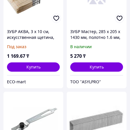
ЗУБР АКВА, 3 х 10 см,
ЗУБР Мастер, 285 х 205 х
искусственная щетина,
1430 мм, полотно 1.6 мм,
пластмассовый корпус,
закалено, дерев. черенок
Под заказ
В наличии
для воднодисперсионных
высш. сорт, тип ЛКО,
и акриловых ЛКМ,
штыковая
1 169
.67
₸
5 270
₸
Купить
Купить
ECO-mart
ТОО "ASYLPRO"