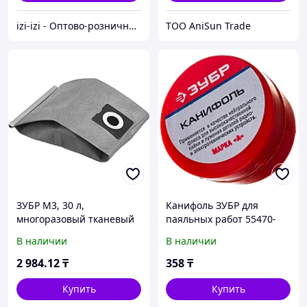
izi-izi - Оптово-розничный Склад - товары на заказ до двери! Cамые уникальные и полезные товары.
ТОО AniSun Trade
ЗУБР М3, 30 л,
Канифоль ЗУБР для
многоразовый тканевый
паяльных работ 55470-
мешок (МТ-30-М3)
020
В наличии
В наличии
2 984
.12
₸
358
₸
Купить
Купить