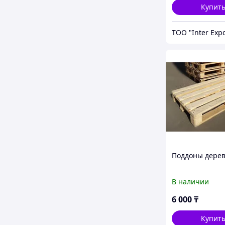
Купит
ТОО "Inter Exp
Поддоны дере
В наличии
6 000
₸
Купит