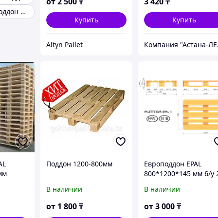
от
2 500
₸
3 420
₸
Деревянный поддон 1000х1200
Купить
Купить
Altyn Pallet
Компания "Ас
AL
Поддон 1200-800мм
Европоддон EPAL
мм
800*1200*145 мм б/у 
сорт светлый
В наличии
В наличии
ый
фумигированный
от
1 800
₸
от
3 000
₸