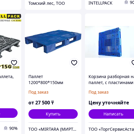
9
INTELLPACK
Томский лес, ТОО
аллета,
Паллет
Корзина разборная н
1200*800*150мм
паллет, с пластинами
нный
(сплошной на 3-
для крепежа и
Под заказ
Под заказ
 на 3-х
полозьях) синий
переставным дном /
й
1200*800*800 / 16 /
от
27 500
₸
Цену уточняйте
Q
0,05-
ь
Купить
Написать
90%
ТОО «MIRTARA (МИРТАРА)»