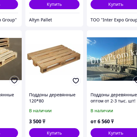
ь
Купить
Купить
o Group"
Altyn Pallet
ТОО "Inter Expo Grou
вянные
Поддоны деревянные
Поддоны деревянны
120*80
оптом от 2-3 тыс. шт!
(ЕВРОПОДДОНЫ / EPAL
(европаллеты,
В наличии
В наличии
)
европоддоны)
3 500
₸
от
6 560
₸
ь
Купить
Купить