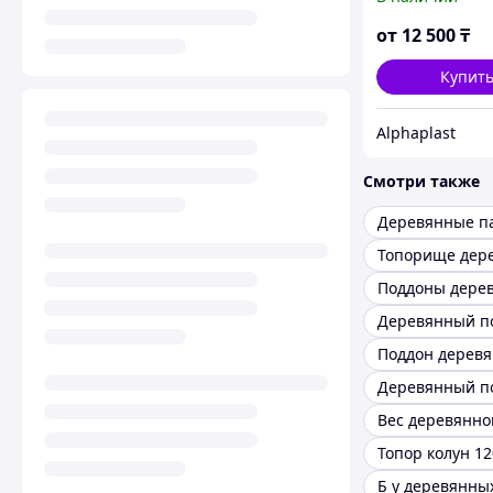
цвета: белый, 
зелёный. Вне
от
12 500
₸
размер: 1200×
Купит
Alphaplast
Смотри также