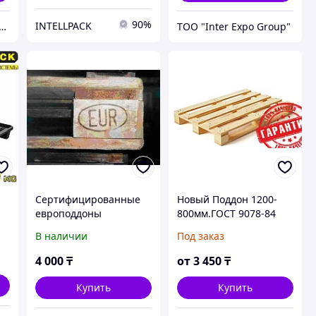
90%
INTELLPACK
тана-ЛЕС" производство домокомплектов и пиломатериалов класса EXTRA (AB);
ТОО "Inter Expo Group"
,
Сертифицированные
Новый Поддон 1200-
европоддоны
800мм.ГОСТ 9078-84
800х1200х145мм
(1000 кг)
В наличии
Под заказ
9R
4 000
₸
от
3 450
₸
Купить
Купить