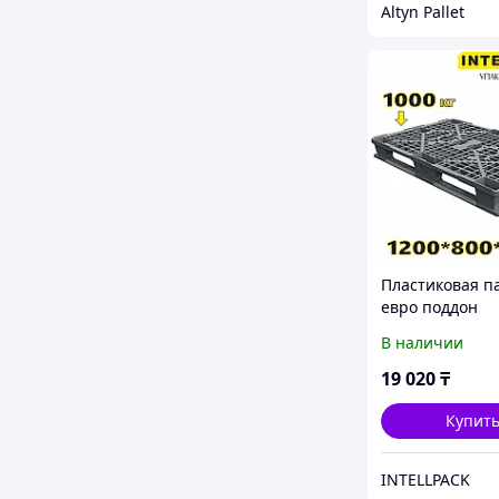
Altyn Pallet
Пластиковая п
евро поддон
перфорирова
В наличии
1200 800 150мм
полозьях серы
19 020
₸
02.102.91.С71.
Купит
INTELLPACK