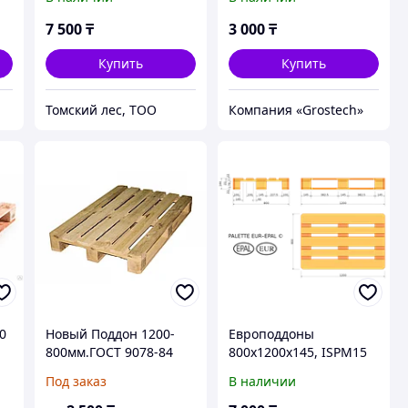
7 500
₸
3 000
₸
Купить
Купить
Томский лес, ТОО
Компания «Grostech»
0
Новый Поддон 1200-
Европоддоны
800мм.ГОСТ 9078-84
800х1200х145, ISPM15
(2500 кг)
Под заказ
В наличии