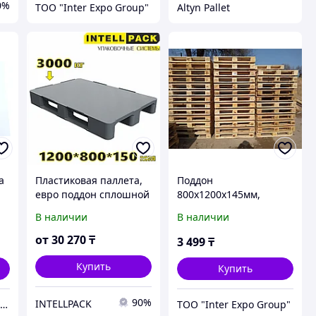
0%
ТОО "Inter Expo Group"
Altyn Pallet
а
Пластиковая паллета,
Поддон
евро поддон сплошной
800х1200х145мм,
1200 800 150мм на 2-х
первый сорт
В наличии
В наличии
полозьях серый
2.105F.91.Q
от
30 270
₸
3 499
₸
Купить
Купить
90%
INTELLPACK
ТОО «ТоргСервисАстана» Проектирование магазинов, производитель торгового и выставочного оборудования
ТОО "Inter Expo Group"