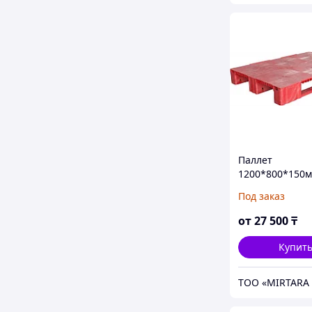
Паллет
1200*800*150
красный
Под заказ
от
27 500
₸
Купит