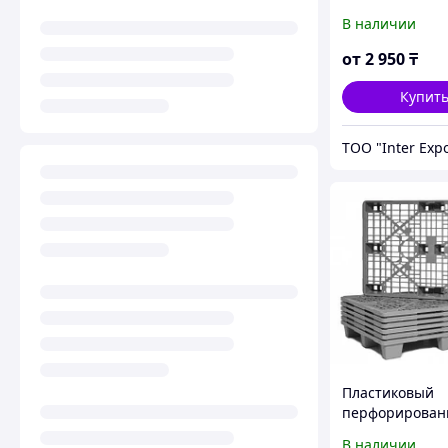
В наличии
от
2 950
₸
Купит
ТОО "Inter Exp
Пластиковый
перфорирова
паллет и паддо
В наличии