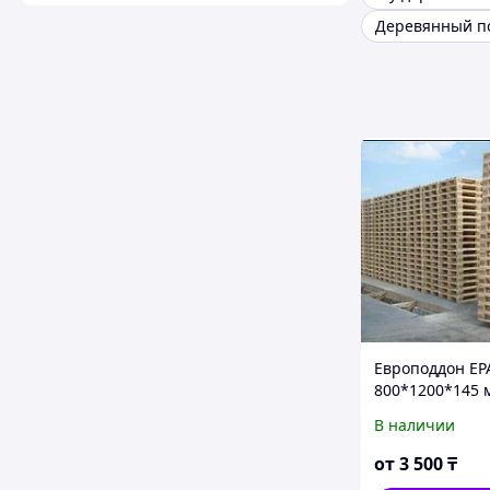
Европоддон EP
800*1200*145 
новый
В наличии
фумигированн
от
3 500
₸