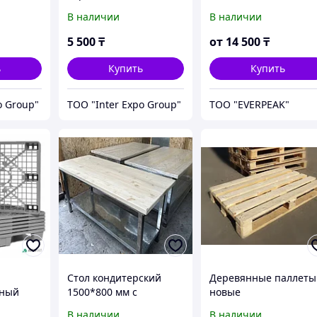
В наличии
В наличии
5 500
₸
от
14 500
₸
ь
Купить
Купить
o Group"
ТОО "Inter Expo Group"
ТОО "EVERPEAK"
Стол кондитерский
Деревянные паллеты
нный
1500*800 мм с
новые
н,
деревянной
В наличии
В наличии