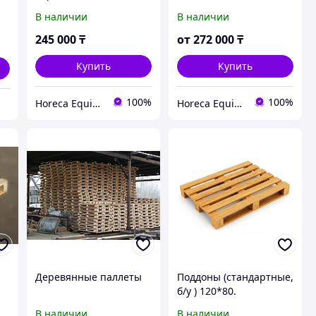
поверхностью
деревянной
В наличии
В наличии
1200*800 мм без борта.
поверхностью с
бортиком.
245 000
₸
от
272 000
₸
Купить
Купить
100%
100%
Horeca Equipment
Horeca Equipment
Деревянные паллеты
Поддоны (стандартные,
б/у ) 120*80.
Евростандарт паллеты
В наличии
В наличии