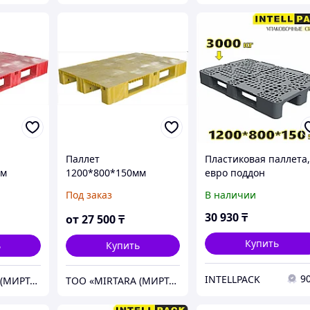
Паллет
Пластиковая паллета
мм
1200*800*150мм
евро поддон
желтый
перфорированный
Под заказ
В наличии
1200 800 150мм на 3-
полозьях 02.105.91.С3
30 930
₸
от
27 500
₸
Купить
ь
Купить
9
INTELLPACK
ТОО «MIRTARA (МИРТАРА)»
ТОО «MIRTARA (МИРТАРА)»