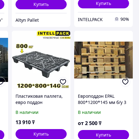
Купить
Купить
90%
INTELLPACK
p"
Altyn Pallet
е
Пластиковая паллета,
Европоддон EPAL
евро поддон
800*1200*145 мм б/у 3
перфорированный
сорт темный
В наличии
В наличии
1200 800 140 мм на
фумигированный
ножках серый
13 910
₸
от
2 500
₸
02.102.91.Q
Купить
Купить