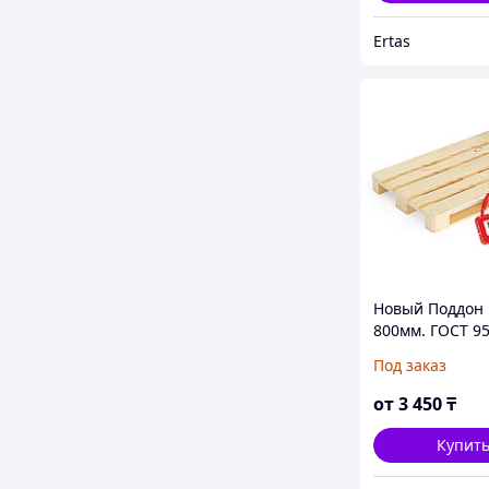
Ertas
Новый Поддон 
800мм. ГОСТ 9
Под заказ
от
3 450
₸
Купит