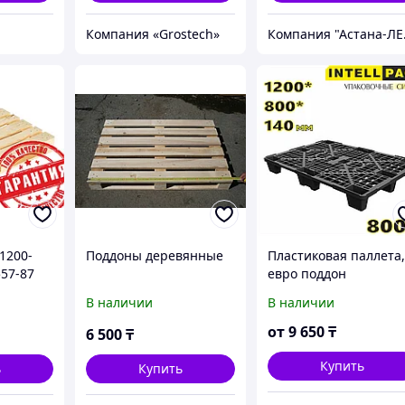
Компания «Grostech»
Компания "Ас
1200-
Поддоны деревянные
Пластиковая паллета
557-87
евро поддон
перфорированный
В наличии
В наличии
1200 800 140 мм на
ножках ЭКО 02.102.9
от
9 650
₸
6 500
₸
Купить
ь
Купить