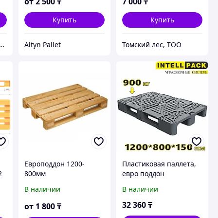
от
2 500
₸
7 000
₸
Купить
Купить
тана-ЛЕС" производство домокомплектов и пиломатериалов класса EXTRA (AB);
Altyn Pallet
Томский лес, ТОО
Европоддон 1200-
Пластиковая паллета,
2
800мм
евро поддон
перфорированный
В наличии
В наличии
1200 800 150мм на 2-х
полозьях серый
32 360
₸
от
1 800
₸
02.105.91.Q