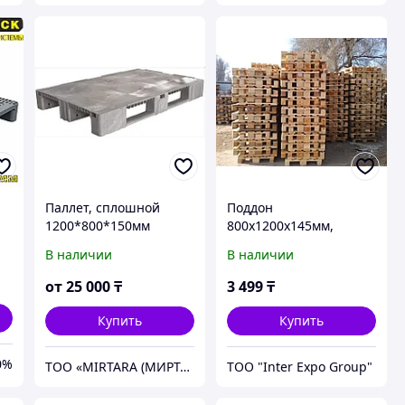
,
Паллет, сплошной
Поддон
1200*800*150мм
800х1200х145мм,
темно-серый
второй сорт
В наличии
В наличии
х
от
25 000
₸
3 499
₸
Купить
Купить
0%
ТОО «MIRTARA (МИРТАРА)»
ТОО "Inter Expo Group"