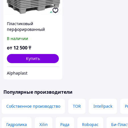
Пластиковый
перфорированный
паллет и паддон, цвета:
В наличии
белый, синий, зелёный.
Внешний размер:
от
12 500
₸
1200×800×150
Купить
Alphaplast
Популярные производители
Собственное производство
TOR
Intellpack
P
Гидролика
Xilin
Рада
Robopac
Би-Плас