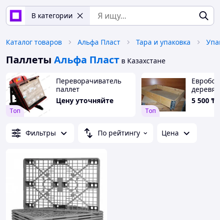
В категории
Каталог товаров
Альфа Пласт
Тара и упаковка
Упа
Паллеты
Альфа Пласт
в Казахстане
Переворачиватель
Евробор
паллет
деревя
поддоно
Цену уточняйте
5 500
₸
Tоп
Tоп
Фильтры
По рейтингу
Цена