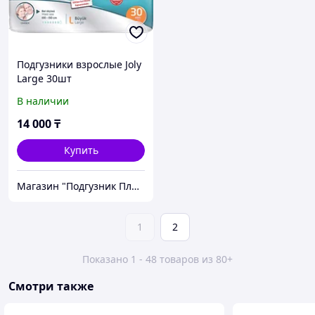
Подгузники взрослые Joly
Large 30шт
В наличии
14 000
₸
Купить
Магазин "Подгузник Плюс"
1
2
Показано 1 - 48 товаров из 80+
Смотри также