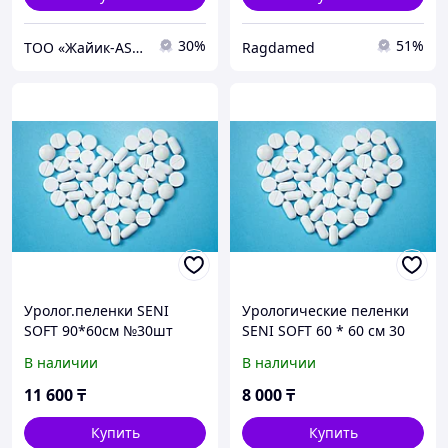
30%
51%
ТОО «Жайик-AS» Аптек А+
Ragdamed
Уролог.пеленки SENI
Урологические пеленки
SOFT 90*60см №30шт
SENI SOFT 60 * 60 см 30
шт
В наличии
В наличии
11 600
₸
8 000
₸
Купить
Купить