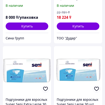
шт.
В наличии
В наличии
22 781
₸
8 000
₸/упаковка
18 224
₸
Купить
Купить
Сина Групп
ТОО "Дудар"
Подгузники для взрослых
Подгузники для взрослых
Super Seni Extra Large 30
Super Seni Large 30 шт.