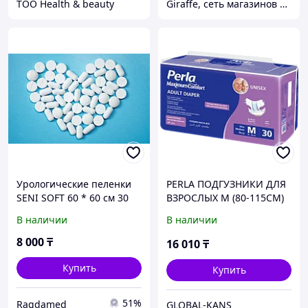
TOO Health & beauty
Giraffe, сеть магазинов Жираф
Урологические пеленки
PERLA ПОДГУЗНИКИ ДЛЯ
SENI SOFT 60 * 60 см 30
ВЗРОСЛЫХ M (80-115СМ)
шт
30ШТ
В наличии
В наличии
8 000
₸
16 010
₸
Купить
Купить
51%
Ragdamed
GLOBAL-KANS