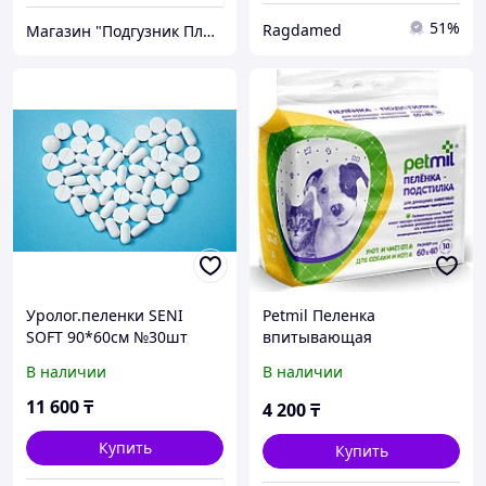
51%
Ragdamed
Магазин "Подгузник Плюс"
Уролог.пеленки SENI
Petmil Пеленка
SOFT 90*60см №30шт
впитывающая
одноразовая 60*40 см.
В наличии
В наличии
Для животных по 30 шт.
11 600
₸
4 200
₸
Купить
Купить