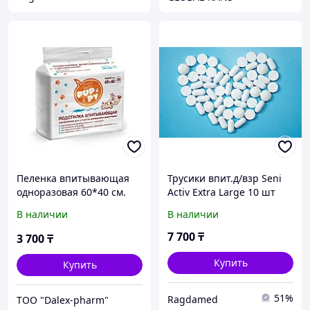
Пеленка впитывающая
Трусики впит.д/взр Seni
одноразовая 60*40 см.
Activ Extra Large 10 шт
для животных - 4 сл. MY
В наличии
В наличии
PUPPY по 30 шт.
7 700
₸
3 700
₸
Купить
Купить
51%
Ragdamed
ТОО "Dalex-pharm"