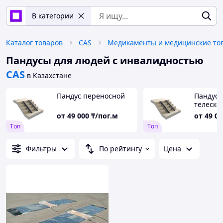
В категории
Каталог товаров
CAS
Пандусы для людей с инвалидностью
CAS
в Казахстане
Пандус переносной
Пандус
телеско
от
49 000
₸/пог.м
от
49 00
Tоп
Tоп
Фильтры
По рейтингу
Цена