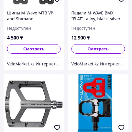
Шипы M-Wave MTB VP-
Педали M-WAVE BMX
and Shimano
"FLAT", alloy, black, silver
9/16"
Недоступен
Недоступен
4 500
₸
12 900
₸
Смотреть
Смотреть
VeloMarket.kz Интернет-магазин
VeloMarket.kz Интернет-магазин