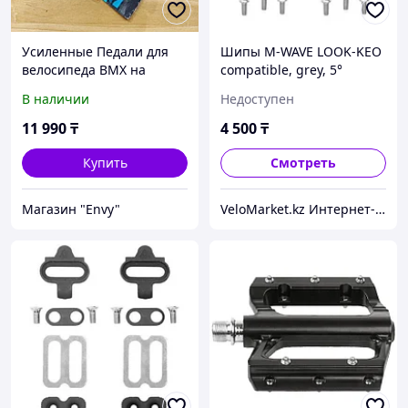
Усиленные Педали для
Шипы M-WAVE LOOK-KEO
велосипеда BMX на
compatible, grey, 5°
подшипниках -
В наличии
Недоступен
поликарбонат. Немецкий
бренд "M-Wave". BMX
11 990
₸
4 500
₸
Pedal.
Купить
Смотреть
Магазин "Envy"
VeloMarket.kz Интернет-магазин