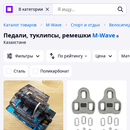
В категории
Каталог товаров
M-Wave
Спорт и отдых
Велосипед
Педали, туклипсы, ремешки
M-Wave
в
Казахстане
Фильтры
По рейтингу
Цена
Мат
Сталь
Поликарбонат