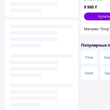
RED. Рассрочка
9 990
₸
Купит
Магазин "Envy
Популярные 
Time
Gia
Favor
Ga