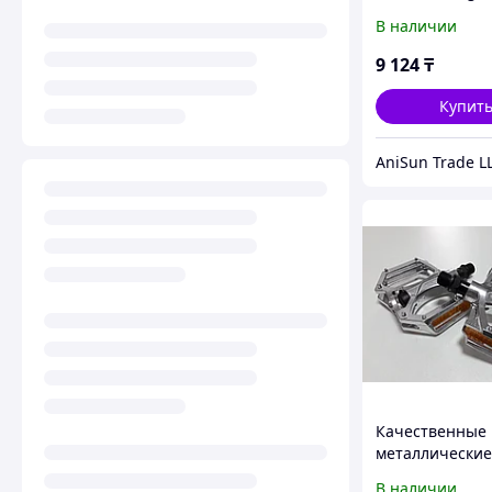
В наличии
9 124
₸
Купит
AniSun Trade L
Качественные
металлические
на подшипника
В наличии