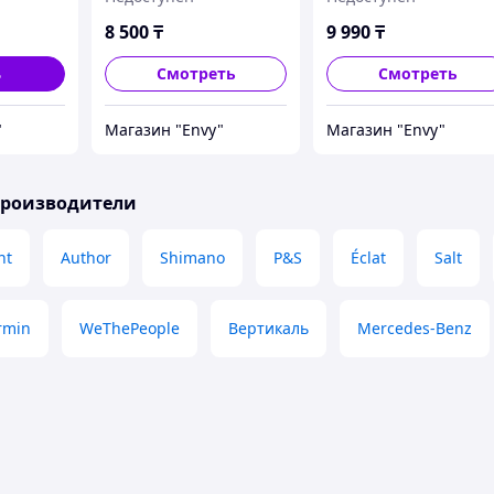
.
Рассрочка. Kaspi RED
подшипниках.
Оригинал.
8 500
₸
9 990
₸
ь
Смотреть
Смотреть
"
Магазин "Envy"
Магазин "Envy"
производители
nt
Author
Shimano
P&S
Éclat
Salt
rmin
WeThePeople
Вертикаль
Mercedes-Benz