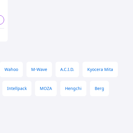
Wahoo
M-Wave
A.C.I.D.
Kyocera Mita
Intellpack
MOZA
Hengchi
Berg