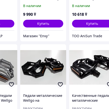
на подшипниках.
В наличии
В наличии
Оригинал.
9 990
₸
10 618
₸
ь
Купить
Купить
LP
Магазин "Envy"
ТОО AniSun Trade
 педали
Педали металлические
Качественные педал
 Wellgo
Wellgo на
металлические
х. Kaspi
подшипниках.
"Wellgo" на
Недоступен
Недоступен