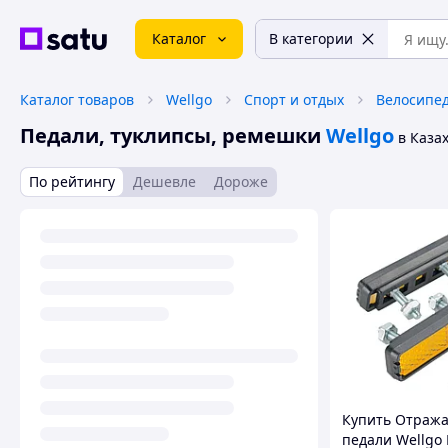
Каталог
В категории
Каталог товаров
Wellgo
Спорт и отдых
Велосипед
Педали, туклипсы, ремешки
Wellgo
в Каза
По рейтингу
Дешевле
Дороже
Купить Отража
педали Wellgo 