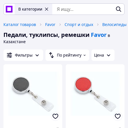
В категории
Каталог товаров
Favor
Спорт и отдых
Велосипеды 
Педали, туклипсы, ремешки
Favor
в
Казахстане
Фильтры
По рейтингу
Цена