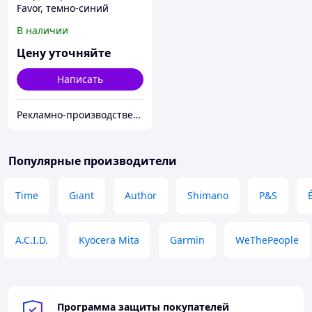
Favor, темно-синий
В наличии
Цену уточняйте
Написать
Рекламно-производственная компания «2Ymedia»
Популярные производители
Time
Giant
Author
Shimano
P&S
A.C.I.D.
Kyocera Mita
Garmin
WeThePeople
Программа защиты покупателей