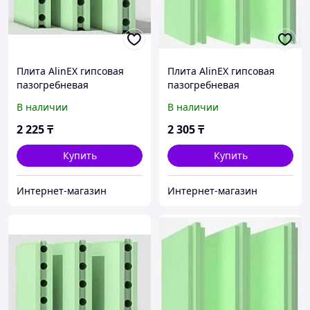
Плита AlinEX гипсовая
Плита AlinEX гипсовая
пазогребневая
пазогребневая
пустотелая ПГП
полнотелая ПГП
В наличии
В наличии
667*500*80мм стандарт
667*500*80мм стандарт
2 225
₸
2 305
₸
Купить
Купить
Интернет-магазин
Интернет-магазин