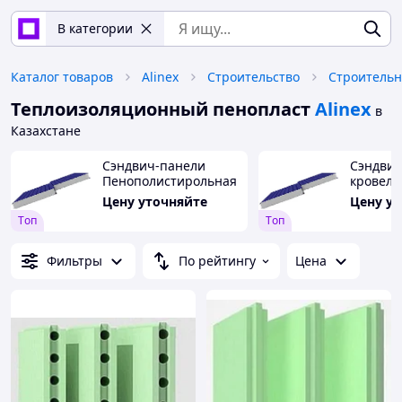
В категории
Каталог товаров
Alinex
Строительство
Строитель
Теплоизоляционный пенопласт
Alinex
в
Казахстане
Сэндвич-панели
Сэндвич
Пенополистирольная
кровел
плита 200мм
Пенопо
Цену уточняйте
Цену у
плита 1
Tоп
Tоп
Фильтры
По рейтингу
Цена