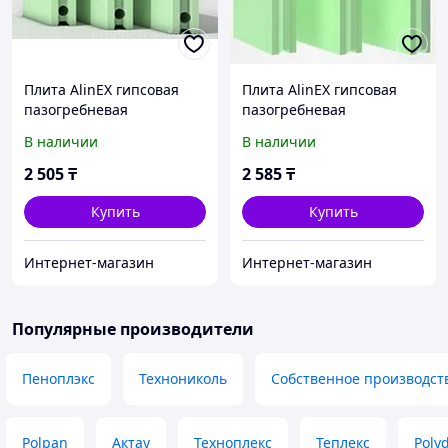
Плита AlinEX гипсовая
Плита AlinEX гипсовая
пазогребневая
пазогребневая
пустотелая ПГП
полнотелая ПГП
В наличии
В наличии
667*500*80мм
667*500*80мм
влагостойкая
влагостойкая
2 505
₸
2 585
₸
Купить
Купить
Интернет-магазин
Интернет-магазин
Популярные производители
Пеноплэкс
Технониколь
Собственное производст
Polpan
Актау
Техноплекс
Теплекс
Poly