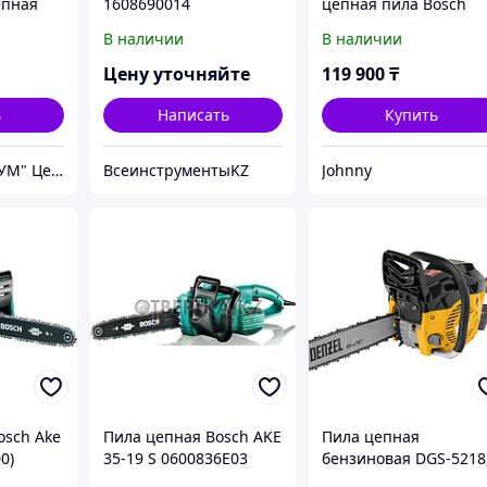
епная
1608690014
цепная пила Bosch
5 см, 52
UniversalChain 18
В наличии
В наличии
06008B8000
олож.дв
Цену уточняйте
119 900
₸
ь
Написать
Купить
ТОО "ПРАКТИКУМ" Центр Садовой техники
ВсеинструментыKZ
Johnny
osch Ake
Пила цепная Bosch AKE
Пила цепная
0)
35-19 S 0600836E03
бензиновая DGS-5218
шина 45 см, 52см3, 3,