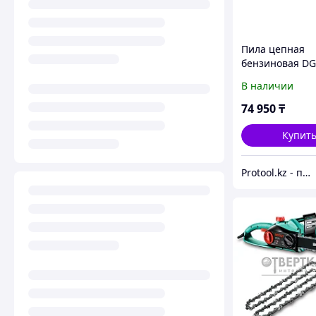
Пила цепная
бензиновая DG
шина 40 см, 45
В наличии
л.с., шаг 3/8, п
мм, 57 зв// Den
74 950
₸
Купит
Protool.kz - продажа электроинструмента, ручные строительные и садовые инструменты