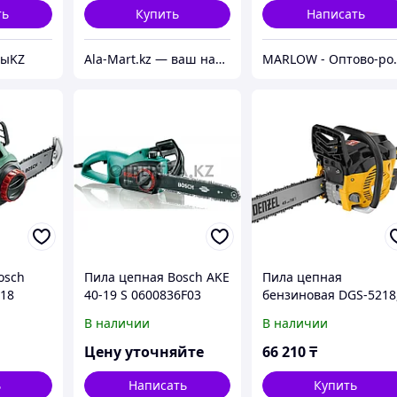
ть
Купить
Написать
тыKZ
Ala-Mart.kz — ваш надежный партнер в мире качественных товаров.
MARLOW - О
osch
Пила цепная Bosch AKE
Пила цепная
 18
40-19 S 0600836F03
бензиновая DGS-5218
шина 45 см, 52см3, 3,
В наличии
В наличии
л.с., шаг 0,325, паз 1,
мм, 72 зв// Denzel
Цену уточняйте
66 210
₸
ь
Написать
Купить