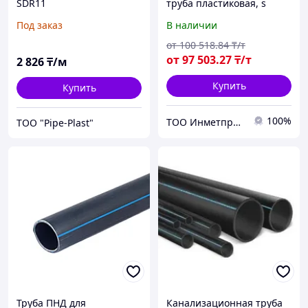
SDR11
труба пластиковая, s
изол.: 90-1600 мм, D=
Под заказ
В наличии
12,7-2020 мм, s= 0,7-33 мм
от
100 518
.84
₸/т
от
97 503
.27
₸/т
2 826
₸/м
Купить
Купить
100%
ТОО Инметпром
ТОО "Pipe-Plast"
Труба ПНД для
Канализационная труба