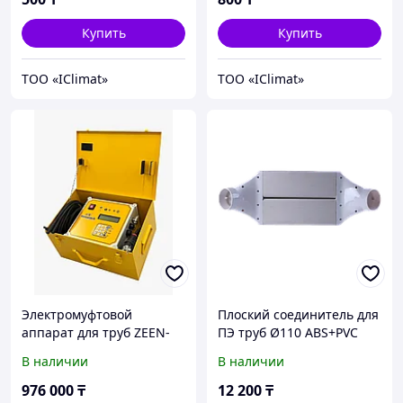
Купить
Купить
ТОО «IClimat»
ТОО «IClimat»
Электромуфтовой
Плоский соединитель для
аппарат для труб ZEEN-
ПЭ труб Ø110 ABS+PVC
2000 PLUS (20-400)
для вентиляции
В наличии
В наличии
976 000
₸
12 200
₸