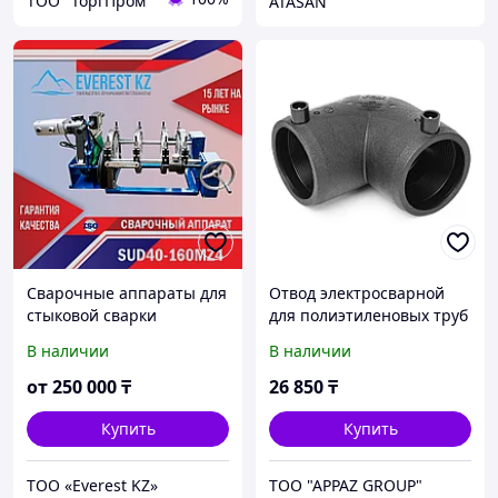
ТОО "ТоргПром"
ATASAN
Сварочные аппараты для
Отвод электросварной
стыковой сварки
для полиэтиленовых труб
полиэтиленовых труб
90* 160 мм
В наличии
В наличии
SUD40-160MZ4 (Механика
c редуктором))
от
250 000
₸
26 850
₸
Купить
Купить
TOO «Everest KZ»
TOO "APPAZ GROUP"