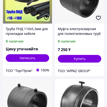
Труба ПНД 110х5,3мм для
Муфта электросварная
прокладки кабеля
для полиэтиленовых труб
Д160 мм
В наличии
В наличии
Цену уточняйте
7 250
₸
Написать
Купить
100%
ТОО "ТоргПром"
TOO "APPAZ GROUP"