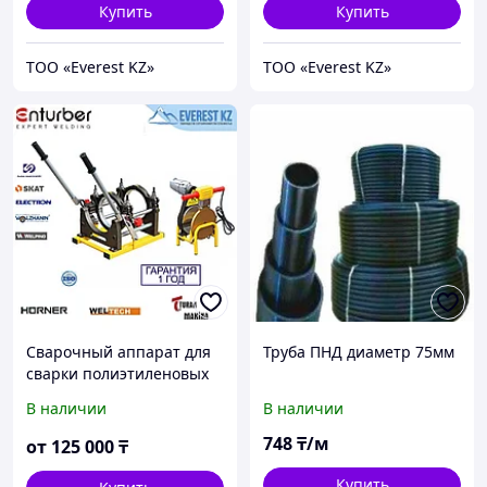
Купить
Купить
TOO «Everest KZ»
TOO «Everest KZ»
Сварочный аппарат для
Труба ПНД диаметр 75мм
сварки полиэтиленовых
труб NTP160D2 (механика
В наличии
В наличии
с рычагами)
748
₸/м
от
125 000
₸
Купить