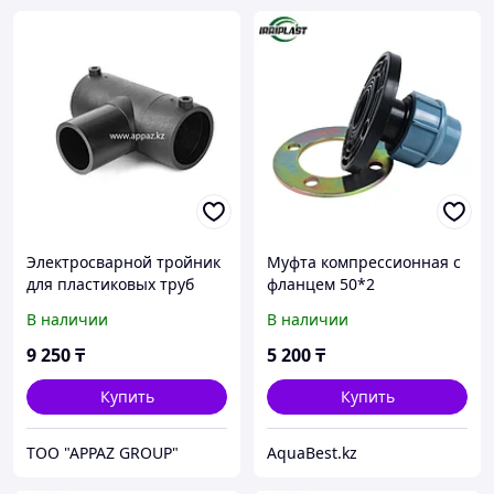
Электросварной тройник
Муфта компрессионная с
для пластиковых труб
фланцем 50*2
90/63 мм
В наличии
В наличии
9 250
₸
5 200
₸
Купить
Купить
TOO "APPAZ GROUP"
AquaBest.kz