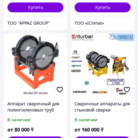
Купить
Купить
TOO "APPAZ GROUP"
ТОО «IClimat»
Аппарат сварочный для
Сварочные аппараты для
полиэтиленовых труб
стыковой сварки
WP160D2 (механика 2
полиэтиленовых труб
В наличии
В наличии
зажима)
NTP40-160мм (Механика)
от
80 000
₸
от
160 000
₸