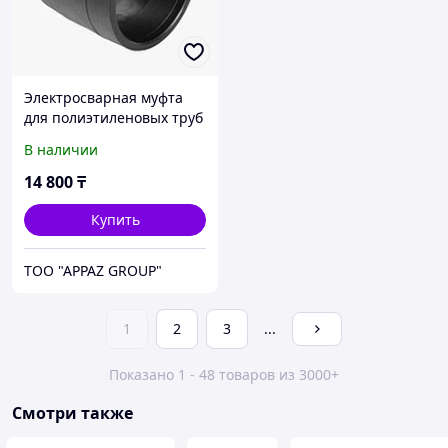
Электросварная муфта
для полиэтиленовых труб
225 мм
В наличии
14 800
₸
Купить
TOO "APPAZ GROUP"
1
2
3
...
Показано 1 - 48 товаров из 3000+
Смотри также