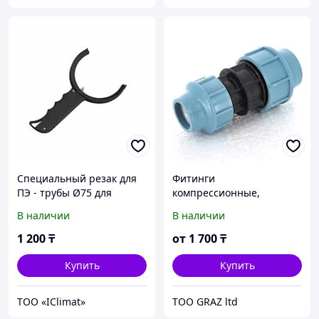
Специальный резак для
Фитинги
ПЭ - трубы Ø75 для
компрессионные,
вентиляции
пластиковые
В наличии
В наличии
1 200
₸
от
1 700
₸
Купить
Купить
ТОО «IClimat»
TOO GRAZ ltd