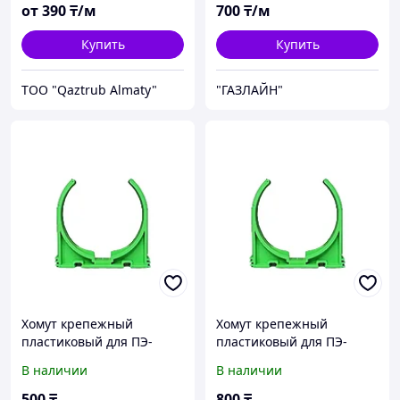
от
390
₸/м
700
₸/м
Купить
Купить
TOO "Qaztrub Almaty"
"ГАЗЛАЙН"
Хомут крепежный
Хомут крепежный
пластиковый для ПЭ-
пластиковый для ПЭ-
трубы Ø75 ABS для
трубы Ø110 ABS для
В наличии
В наличии
вентиляции
вентиляции
500
₸
800
₸