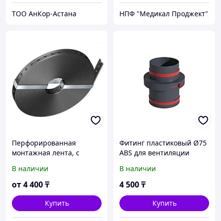
ТОО АнКор-Астана
НПФ "Медикал Проджект"
Перфорированная
Фитинг пластиковый Ø75
монтажная лента, с
ABS для вентиляции
пластиковым покрытием
В наличии
В наличии
от
4 400
₸
4 500
₸
Купить
Купить