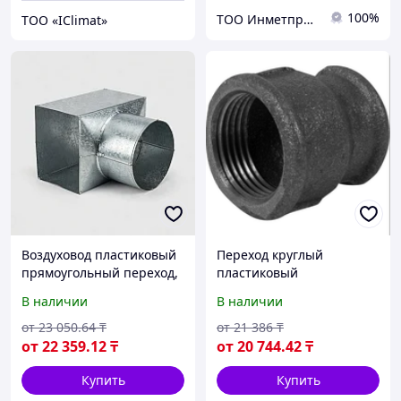
100%
ТОО Инметпром
ТОО «IClimat»
Воздуховод пластиковый
Переход круглый
прямоугольный переход,
пластиковый
Размер 1: 100-1300 мм,
В наличии
В наличии
Размер 2: 80-1250 мм, s=
0,5-1,2 мм
от
23 050
.64
₸
от
21 386
₸
от
22 359
.12
₸
от
20 744
.42
₸
Купить
Купить