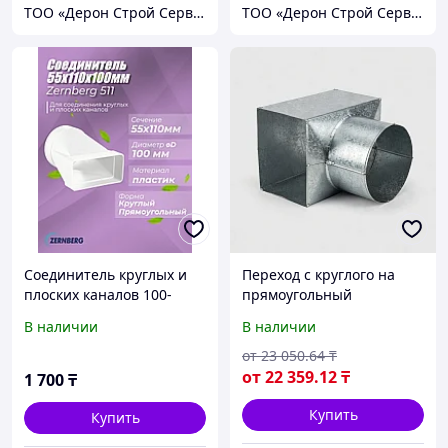
ТОО «Дерон Строй Сервис» г. Астана
ТОО «Дерон Строй Сервис» г. Астана
Соединитель круглых и
Переход с круглого на
плоских каналов 100-
прямоугольный
55х110мм 511
воздуховод пластиковый,
В наличии
В наличии
Размер 1: 100-1300 мм,
Размер 2: 80-1250 мм
от
23 050
.64
₸
от
22 359
.12
₸
1 700
₸
Купить
Купить