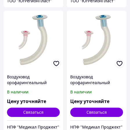
ТОО "ЮгРегионПласт"
ТОО "ЮгРегионПласт"
Воздуховод
Воздуховод
орофарингеальный
орофарингеальный
Mederen Гведела, размер
Mederen Гведела, размер
В наличии
В наличии
3
4
Цену уточняйте
Цену уточняйте
Связаться
Связаться
НПФ "Медикал Проджект"
НПФ "Медикал Проджект"