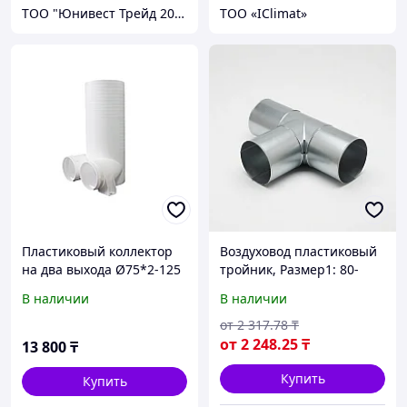
ТОО "Юнивест Трейд 2020"
ТОО «IClimat»
Пластиковый коллектор
Воздуховод пластиковый
на два выхода Ø75*2-125
тройник, Размер1: 80-
PP для вентиляции
1250 мм, Размер2: 100-
В наличии
В наличии
1250 мм, s= 0,5-0,9 мм, L=
0,16-1,31 мм
от
2 317
.78
₸
от
2 248
.25
₸
13 800
₸
Купить
Купить