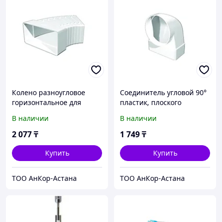
Колено разноугловое
Соединитель угловой 90°
горизонтальное для
пластик, плоского
прямоугольных
воздуховода с фланцевым
В наличии
В наличии
воздуховодов 60х204
воздухораспределителем
60х204/D125 620СК12,5ФП
2 077
₸
1 749
₸
Купить
Купить
ТОО АнКор-Астана
ТОО АнКор-Астана