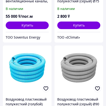
вентиляционные каналы,
полужесткий (серый) Ø75
воздуховоды из
для вентиляции бухта 50
В наличии
В наличии
полипропилена
м
55 000
₸/пог.м
2 800
₸
Купить
Купить
ТОО Soventus Energy
ТОО «IClimat»
Воздуховод пластиковый
Воздуховод пластиковый
полужесткий (голубой)
полужесткий (серый) Ø90