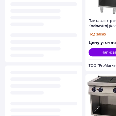
Плита электри
Kovinastroj (Kog
T27/P
Под заказ
Цену уточн
Написа
ТОО "ProMarke