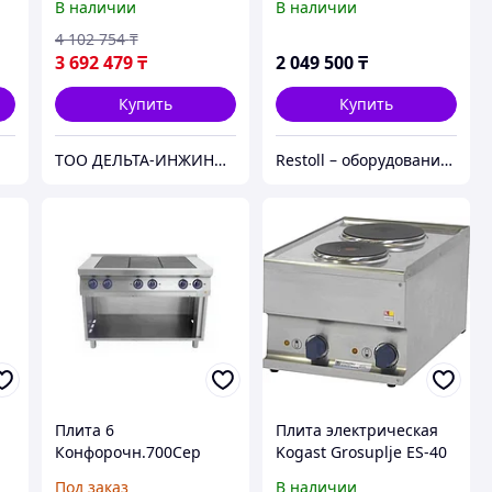
В наличии
В наличии
4 102 754
₸
3 692 479
₸
2 049 500
₸
Купить
Купить
ТОО ДЕЛЬТА-ИНЖИНИРИНГ | Оборудование и станки из России без посредников
Restoll – оборудование с гарантией
Плита 6
Плита электрическая
Конфорочн.700Сер
Kogast Grosuplje ES-40
Kogast Es-T67/P
DI
Под заказ
В наличии