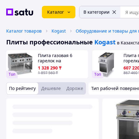
Каталог
В категории
Каталог товаров
Kogast
Плиты профессиональные
Kogast
в Казахст
Плита газовая 6
Плита 
гарелок на
горелк
нейтральном шкафу
нейтр
1 328 290
₸
607 22
APACH APRG-117P
Olis 7
1 897 560
₸
867 460
Tоп
Tоп
Италия
По рейтингу
Дешевле
Дороже
Тип рабочей поверхн