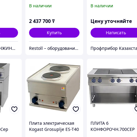
T69/P
ESK-T27/P 55823
В наличии
В наличии
2 437 700
₸
Цену уточняйте
ь
Купить
Написать
ТОО ДЕЛЬТА-ИНЖИНИРИНГ | Оборудование и станки из России без посредников
Restoll – оборудование с гарантией
Профприбор Казахст
Плита электрическая
ПЛИТА 6
0Сер
Kogast Grosuplje ES-T40
КОНФОРОЧН.700СЕР
KOGAST ES-T67/P