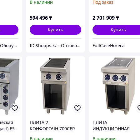
В наличии
Под заказ
594 496
₸
2 701 909
₸
ь
Купить
Купить
Гастробизнес - Оборудование и Проектирование Ресторанов
ID Shopps.kz - Оптово-розничный Склад
FullCaseHoreca
ческая
ПЛИТА 2
ПЛИТА
ast) ES-
КОНФОРОЧН.700СЕР
ИНДУКЦИОННАЯ
KOGAST ES-T27/P
700СЕР KOGAST ESI-
В наличии
В наличии