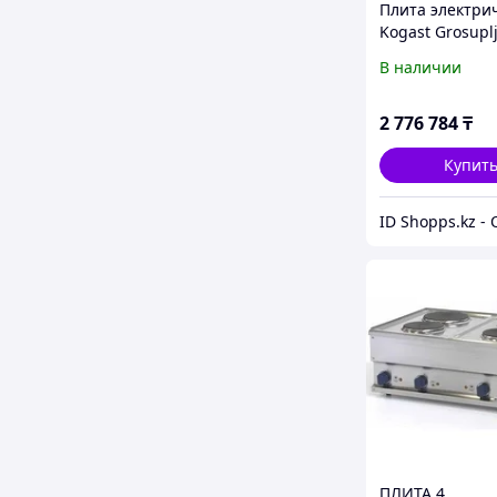
Плита электри
Kogast Grosuplj
T47/1
В наличии
2 776 784
₸
Купит
ПЛИТА 4