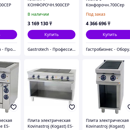
00СЕР
КОНФОРОЧН.900СЕР
Конфорочн.700Сер
KOGAST ES-Т49/1K
Kogast Es-T67/1-0
В наличии
Под заказ
3 169 130
₸
4 366 696
₸
ь
Купить
Купить
EQP Equip Prom - Профессиональное оборудование в Казахстане
Gastrotech - Профессиональное оборудование
Гастробизнес 
ческая
Плита электрическая
Плита электрическая
e ES-
Kovinastroj (Kogast) ES-
Kovinastroj (Kogast)