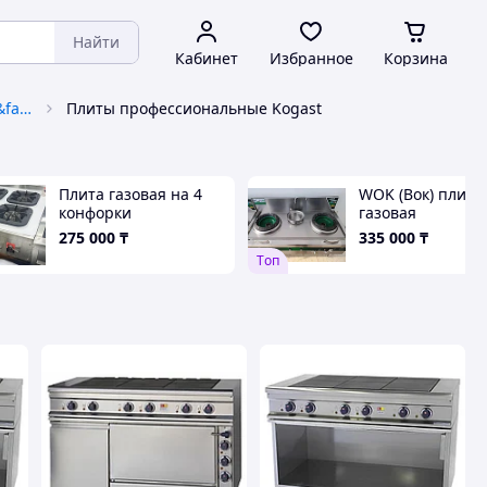
Найти
Кабинет
Избранное
Корзина
Тепловое оборудование horeca&fast-food
Плиты профессиональные Kogast
Плита газовая на 4
WOK (Вок) плита
конфорки
газовая
промышленная 
275 000
₸
335 000
₸
конфорочная.
Tоп