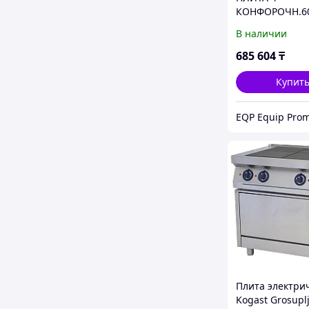
КОНФОРОЧН.6
KOGAST EST-60
В наличии
685 604
₸
Купит
Плита электри
Kogast Grosuplj