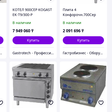
КОТЕЛ 900СЕР KOGAST
Плита 4
EK-Т9/300-Р
Конфорочн.700Сер
Kogast Es-Т47/P
В наличии
В наличии
7 949 060
₸
2 091 696
₸
Купить
Купить
 - Профессиональное оборудование в Казахстане
Gastrotech - Профессиональное оборудование
Гастробизнес - Оборудование и Проектирование Ресторанов