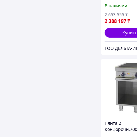
T47/1K
В наличии
2 653 555
₸
2 388 197
₸
Купит
Плита 2
Конфорочн.70
Kogast Es-T27/P