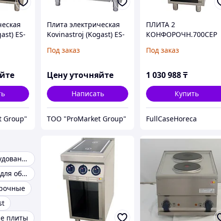
ческая
Плита электрическая
ПЛИТА 2
ast) ES-
Kovinastroj (Kogast) ES-
КОНФОРОЧН.700СЕР
T47/1
KOGAST ES-T27/P
Под заказ
Под заказ
яйте
Цену уточняйте
1 030 988
₸
ть
Написать
Купить
t Group"
ТОО "ProMarket Group"
FullCaseHoreca
Тепловое оборудование
Оборудование для общепита
рочные
st
е плиты