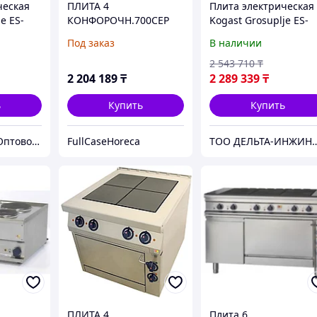
ческая
ПЛИТА 4
Плита электрическая
e ES-
КОНФОРОЧН.700СЕР
Kogast Grosuplje ES-
KOGAST ES-T47/1
T47/1
Под заказ
В наличии
2 543 710
₸
2 204 189
₸
2 289 339
₸
ь
Купить
Купить
ID Shopps.kz - Оптово-розничный Склад
FullCaseHoreca
ТОО ДЕЛЬТА-ИНЖИНИРИНГ | Оборудование и ста
ПЛИТА 4
Плита 6