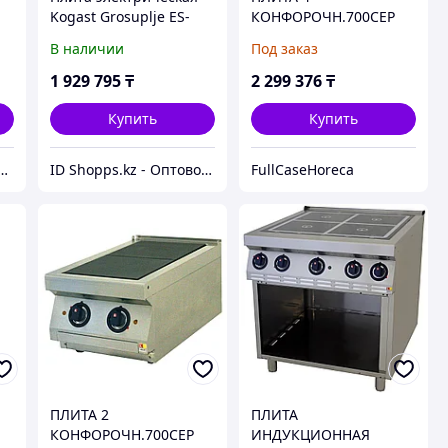
Kogast Grosuplje ES-
КОНФОРОЧН.700СЕР
Т47/P
KOGAST ES-T47/1K
В наличии
Под заказ
1 929 795
₸
2 299 376
₸
Купить
Купить
- Оборудование и Проектирование Ресторанов
ID Shopps.kz - Оптово-розничный Склад
FullCaseHoreca
ПЛИТА 2
ПЛИТА
КОНФОРОЧН.700СЕР
ИНДУКЦИОННАЯ