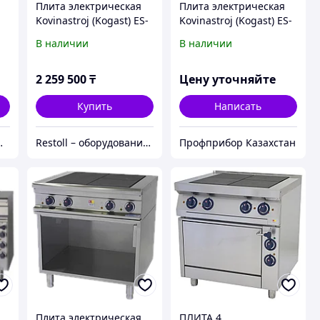
Плита электрическая
Плита электрическая
Kovinastroj (Kogast) ES-
Kovinastroj (Kogast) ES-
T47/1K
40 DI
В наличии
В наличии
2 259 500
₸
Цену уточняйте
Купить
Написать
нки из России без посредников
Restoll – оборудование с гарантией
Профприбор Казахстан
Плита электрическая
ПЛИТА 4