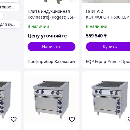
Пищевое и торговое оборудование
Плита индукционная
ПЛИТА 2
Kovinastroj (Kogast) ESI-
КОНФОРОЧН.600 СЕР
T27/PBA 59718
KOGAST ES-T40
Оборудование для кухни кафе
В наличии
В наличии
Цену уточняйте
559 540
₸
Написать
Купить
Профприбор Казахстан
EQP Equip Prom