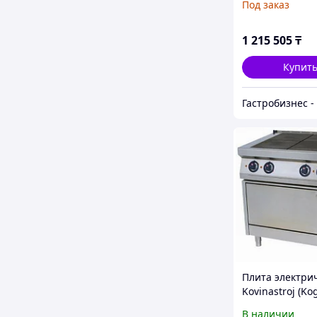
Под заказ
1 215 505
₸
Купит
Плита электри
Kovinastroj (Kog
T49/1 56483
В наличии