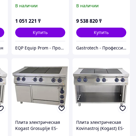
KOGAST ES-TOP27
900СЕР KOGAST ESI-
В наличии
В наличии
T49/PBA
1 051 221
₸
9 538 820
₸
Купить
Купить
ан
EQP Equip Prom - Профессиональное оборудование в Казахстане
Gastrotech - Профессиональное оборудование
Плита электрическая
Плита электрическая
Kogast Grosuplje ES-
Kovinastroj (Kogast) ES-
T67/1-0
Т67/P