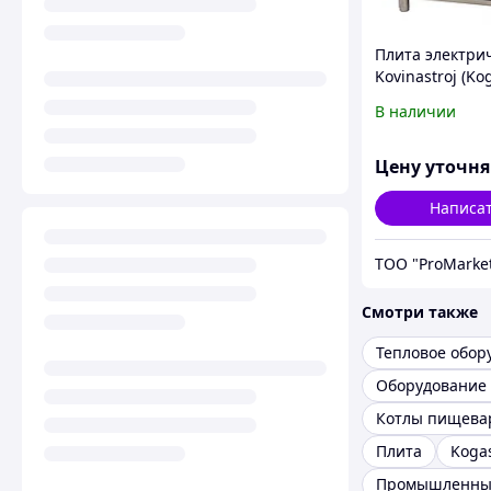
Плита электри
Kovinastroj (Kog
T49/P
В наличии
Цену уточн
Написа
ТОО "ProMarke
Смотри также
Котлы пищева
Плита
Koga
Промышленны