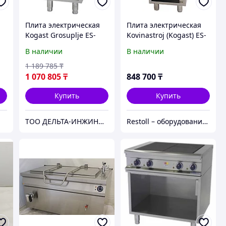
Плита электрическая
Плита электрическая
Kogast Grosuplje ES-
Kovinastroj (Kogast) ES-
T27/P
T27/P
В наличии
В наличии
1 189 785
₸
1 070 805
₸
848 700
₸
Купить
Купить
ТОО ДЕЛЬТА-ИНЖИНИРИНГ | Оборудование и станки из России без посредников
Restoll – оборудование с гарантией