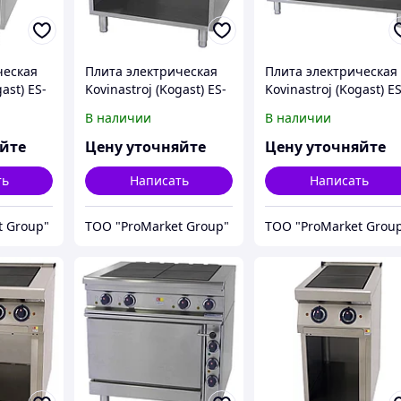
ческая
Плита электрическая
Плита электрическая
ast) ES-
Kovinastroj (Kogast) ES-
Kovinastroj (Kogast) ES
T47/P
T67/P
В наличии
В наличии
яйте
Цену уточняйте
Цену уточняйте
ть
Написать
Написать
t Group"
ТОО "ProMarket Group"
ТОО "ProMarket Grou