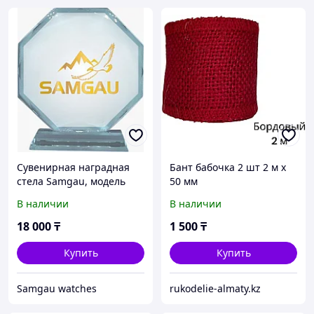
Сувенирная наградная
Бант бабочка 2 шт 2 м х
стела Samgau, модель
50 мм
SNS-002-SMG
В наличии
В наличии
18 000
₸
1 500
₸
Купить
Купить
Samgau watches
rukodelie-almaty.kz