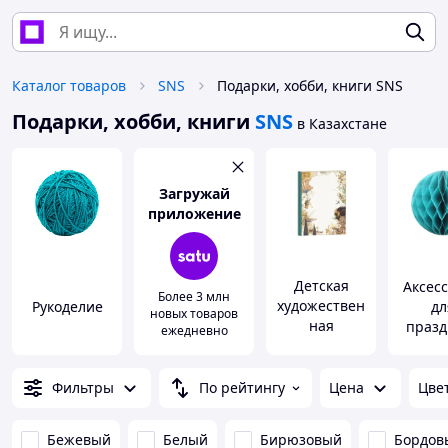
Каталог товаров
SNS
Подарки, хобби, книги SNS
Подарки, хобби, книги
SNS
в Казахстане
Загружай
приложение
Детская
Аксес
Более 3 млн
художествен
Рукоделие
дл
новых товаров
ная
празд
ежедневно
литература
Фильтры
По рейтингу
Цена
Цве
Бежевый
Белый
Бирюзовый
Бордов