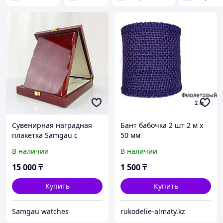
Сувенирная наградная
Бант бабочка 2 шт 2 м х
плакетка Samgau с
50 мм
футляром, SNP-004-SMG
В наличии
В наличии
15 000
₸
1 500
₸
Купить
Купить
Samgau watches
rukodelie-almaty.kz