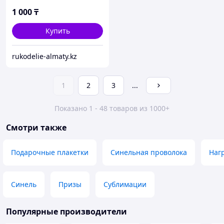
1 000
₸
Купить
rukodelie-almaty.kz
1
2
3
...
Показано 1 - 48 товаров из 1000+
Смотри также
Подарочные плакетки
Синельная проволока
Наг
Синель
Призы
Сублимации
Популярные производители