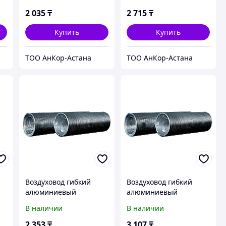
3м
2 035
₸
2 715
₸
Купить
Купить
ТОО АнКор-Астана
ТОО АнКор-Астана
Воздуховод гибкий
Воздуховод гибкий
алюминиевый
алюминиевый
,
гофрированный
гофрированный 16ВА,
В наличии
В наличии
12,5ВА, L до 3м
L до 3м
2 353
₸
3 107
₸