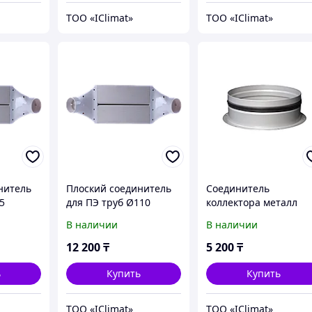
ТОО «IClimat»
ТОО «IClimat»
нитель
Плоский соединитель
Соединитель
5
для ПЭ труб Ø110
коллектора металл
ABS+PVC для
Ø200 для вентиляции
В наличии
В наличии
вентиляции
12 200
₸
5 200
₸
ь
Купить
Купить
ТОО «IClimat»
ТОО «IClimat»