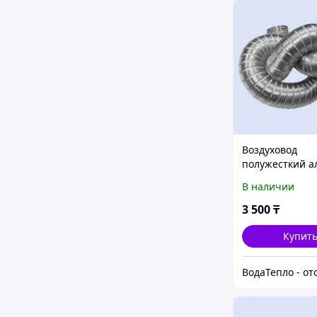
Воздуховод
полужесткий а
d110 "Формик"
В наличии
3 500
₸
Купит