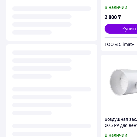
полужесткий (
В наличии
Ø75 для венти
бухта 50 м
2 800
₸
Купит
ТОО «IClimat»
Воздушная зас
Ø75 PP для ве
В наличии