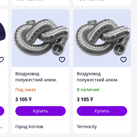
Воздуховод
Воздуховод
полужесткий алюм.
полужесткий алюм.
d100 "Формик"
d100 "Формик"
Под заказ
В наличии
3 105
₸
3 105
₸
Купить
Купить
ЕНТС-КОВЧЕГ" магазин вентиляционного оборудования
Город Котлов
Termocity