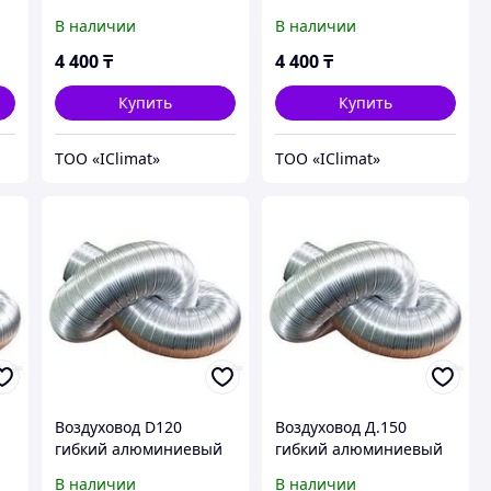
полужесткий (серый)
полужесткий (голубой)
В наличии
В наличии
Ø110 для вентиляции
Ø110 для вентиляции
бухта 30 м
бухта 30 м
4 400
₸
4 400
₸
Купить
Купить
ТОО «IClimat»
ТОО «IClimat»
Воздуховод D120
Воздуховод Д.150
й
гибкий алюминиевый
гибкий алюминиевый
гофрированный L до
гофрированный до 3м
В наличии
В наличии