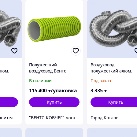
Полужесткий
Воздуховод
люм.
воздуховод Вентс
полужесткий алюм.
Флексивент 75 мм
d110 "Формик"
В наличии
Под заказ
0101755000
115 400
₸/упаковка
3 335
₸
ь
Купить
Купить
ВодаТепло - отопительное оборудование в Алматы
"ВЕНТС-КОВЧЕГ" магазин вентиляционного оборудования
Город Котлов