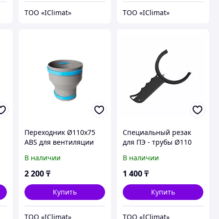
ТОО «IClimat»
ТОО «IClimat»
Переходник Ø110х75
Специальный резак
ABS для вентиляции
для ПЭ - трубы Ø110
для вентиляции
В наличии
В наличии
2 200
₸
1 400
₸
Купить
Купить
ТОО «IClimat»
ТОО «IClimat»