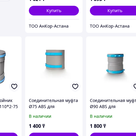
Купить
Купить
ТОО АнКор-Астана
ТОО АнКор-Астана
ройник
Соединительная муфта
Соединительная муф
110*2-75
Ø75 ABS для
Ø90 ABS для
ляции
вентиляции
вентиляции
В наличии
В наличии
1 400
₸
1 800
₸