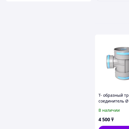
Т- образный т
соединитель Ø
ABS для венти
В наличии
4 500
₸