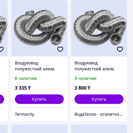
Воздуховод
Воздуховод
полужесткий алюм.
полужесткий алюм.
d110 "Формик"
d120 "Формик"
В наличии
В наличии
3 335
₸
3 800
₸
Купить
Купить
Termocity
ВодаТепло - отопительное оборудование в Алматы