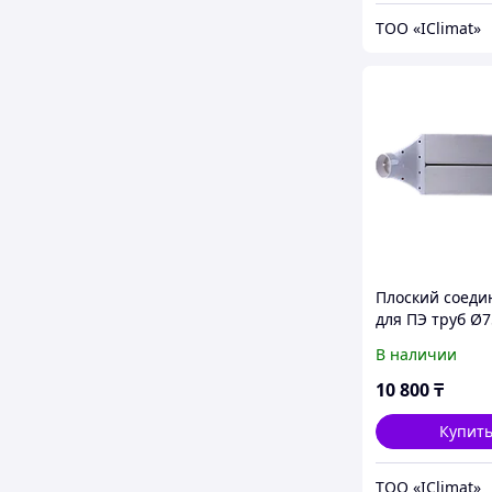
ТОО «IClimat»
Плоский соеди
для ПЭ труб Ø7
ABS+PVC для
В наличии
вентиляции
10 800
₸
Купит
ТОО «IClimat»