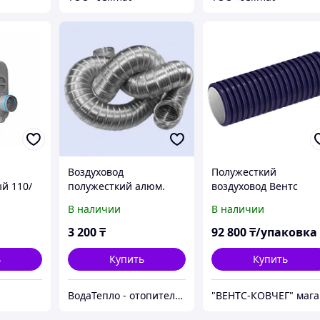
Воздуховод
Полужесткий
й 110/
полужесткий алюм.
воздуховод Вентс
для
d100 "Формик"
Флексивент 75 мм
В наличии
В наличии
01755000
3 200
₸
92 800
₸/упаковка
ь
Купить
Купить
ВодаТепло - отопительное оборудование в Алматы
"В