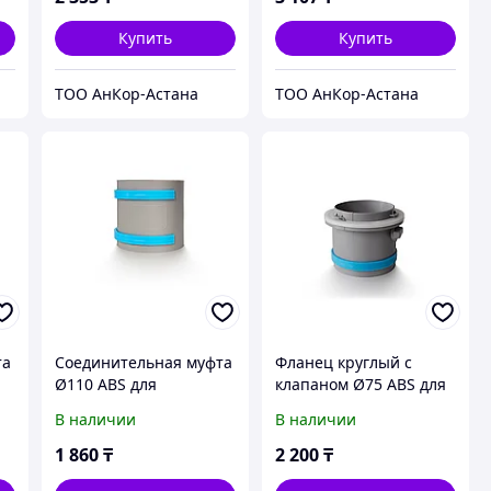
Купить
Купить
ТОО АнКор-Астана
ТОО АнКор-Астана
та
Соединительная муфта
Фланец круглый с
Ø110 ABS для
клапаном Ø75 ABS для
вентиляции
вентиляции
В наличии
В наличии
1 860
₸
2 200
₸