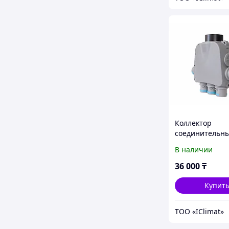
Коллектор
соединительны
75-5 PP только 
В наличии
вентиляции
36 000
₸
Купит
ТОО «IClimat»