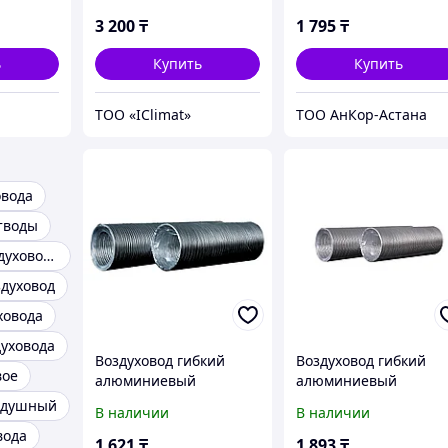
3м
3 200
₸
1 795
₸
ь
Купить
Купить
ТОО «IClimat»
ТОО АнКор-Астана
овода
тводы
Дефлектор воздуховода
духовод
ховода
уховода
Воздуховод гибкий
Воздуховод гибкий
вое
алюминиевый
алюминиевый
гофрированный 08ВА,
гофрированный 11ВА
оздушный
В наличии
В наличии
L до 3м
L до 3м
вода
1 621
₸
1 893
₸