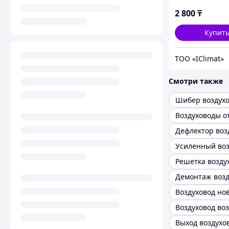
2 800
₸
Купит
ТОО «IClimat»
Смотри также
Шибер воздух
Воздуховоды о
Усиленный воз
Решетка возду
Демонтаж возд
Воздуховод но
Воздуховод в
Выход воздухо