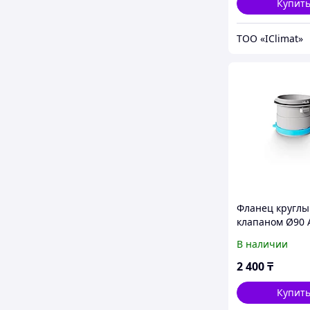
Купит
ТОО «IClimat»
Фланец круглы
клапаном Ø90 
вентиляции
В наличии
2 400
₸
Купит