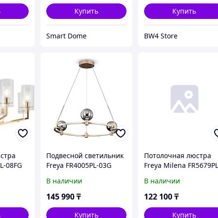
ь
Купить
Купить
Smart Dome
BW4 Store
стра
Подвесной светильник
Потолочная люстра
PL-08FG
Freya FR4005PL-03G
Freya Milena FR5679PL
05N
В наличии
В наличии
145 990
₸
122 100
₸
ь
Купить
Купить