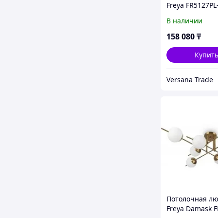
Freya FR5127PL
В наличии
158 080
₸
Купит
Versana Trade
Потолочная лю
Freya Damask F