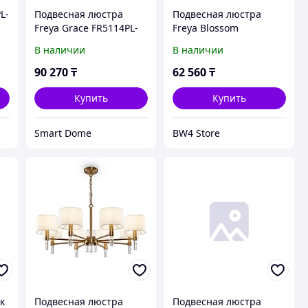
L-
Подвесная люстра
Подвесная люстра
Freya Grace FR5114PL-
Freya Blossom
06BZ
FR5259PL-02BS
В наличии
В наличии
90 270
₸
62 560
₸
Купить
Купить
Smart Dome
BW4 Store
к
Подвесная люстра
Подвесная люстра