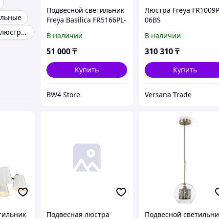
Подвесной светильник
Люстра Freya FR1009P
альные
Freya Basilica FR5166PL-
06BS
01BS
Светодиодные люстры для дома
В наличии
В наличии
51 000
₸
310 310
₸
Купить
Купить
BW4 Store
Versana Trade
тильник
Подвесная люстра
Подвесной светильни