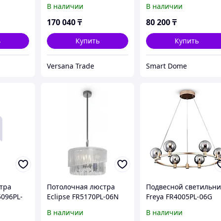
В наличии
В наличии
170 040
₸
80 200
₸
ь
Купить
Купить
Versana Trade
Smart Dome
тра
Потолочная люстра
Подвесной светильни
5096PL-
Eclipse FR5170PL-06N
Freya FR4005PL-06G
В наличии
В наличии