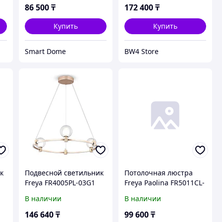
86 500
₸
172 400
₸
Купить
Купить
Smart Dome
BW4 Store
к
Подвесной светильник
Потолочная люстра
Freya FR4005PL-03G1
Freya Paolina FR5011CL-
05B
В наличии
В наличии
146 640
₸
99 600
₸