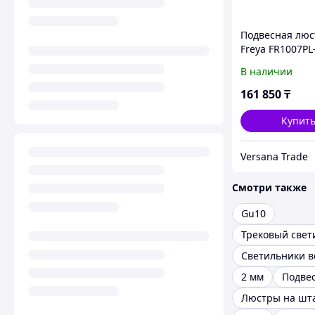
Подвесная люс
Freya FR1007PL
В наличии
161 850
₸
Купит
Versana Trade
Смотри также
Gu10
Трековый свет
2 мм
Подве
Люстры на шт