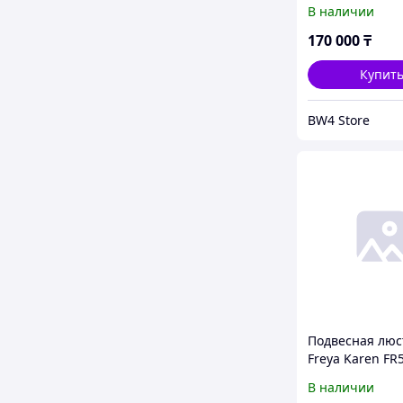
08BS
В наличии
170 000
₸
Купит
BW4 Store
Подвесная люс
Freya Karen FR
05CH
В наличии