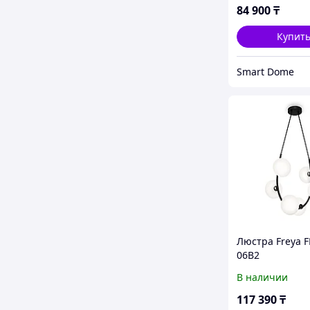
84 900
₸
Купит
Smart Dome
Люстра Freya F
06B2
В наличии
117 390
₸