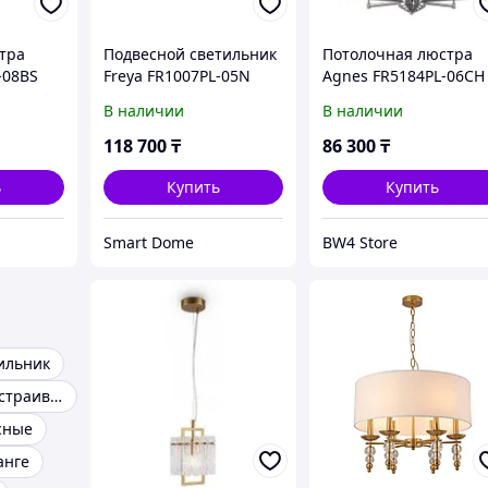
тра
Подвесной светильник
Потолочная люстра
-08BS
Freya FR1007PL-05N
Agnes FR5184PL-06CH
В наличии
В наличии
118 700
₸
86 300
₸
ь
Купить
Купить
Smart Dome
BW4 Store
ильник
Светильники встраиваемые
сные
анге