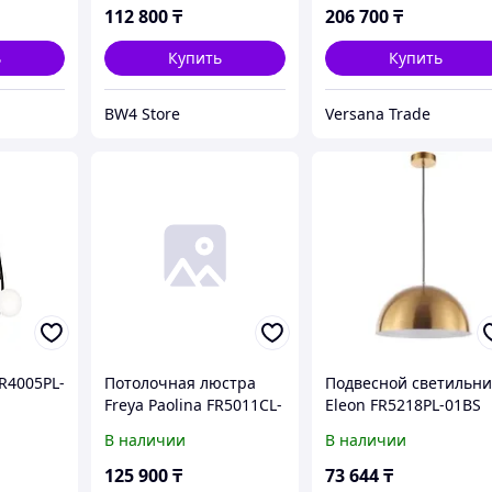
112 800
₸
206 700
₸
ь
Купить
Купить
BW4 Store
Versana Trade
R4005PL-
Потолочная люстра
Подвесной светильни
Freya Paolina FR5011CL-
Eleon FR5218PL-01BS
08B
В наличии
В наличии
125 900
₸
73 644
₸