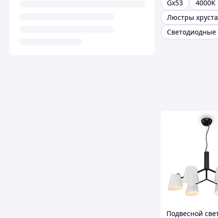
Gx53
4000K
Люстры хруст
Подвесной све