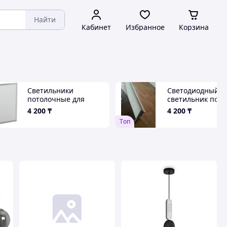
Найти
Кабинет
Избранное
Корзина
Светильники
Светодиодный
потолочные для
светильник под
Армстронга 600х600
Армстронг
4 200
₸
4 200
₸
мм
Tоп