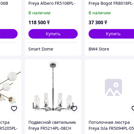
-06B
Freya Albero FR5108PL-
Freya Bogot FR8018PL-
05N
01BS
В наличии
В наличии
118 500
₸
37 300
₸
ь
Купить
Купить
Smart Dome
BW4 Store
стра
Подвесной светильник
Потолочная люстра
R5205PL-
Freya FR5214PL-08CH
Freya Isla FR5094PL-0