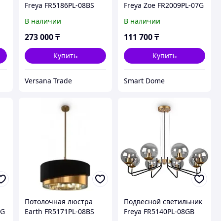
Freya FR5186PL-08BS
Freya Zoe FR2009PL-07G
В наличии
В наличии
273 000
₸
111 700
₸
Купить
Купить
Versana Trade
Smart Dome
Потолочная люстра
Подвесной светильник
5G
Earth FR5171PL-08BS
Freya FR5140PL-08GB