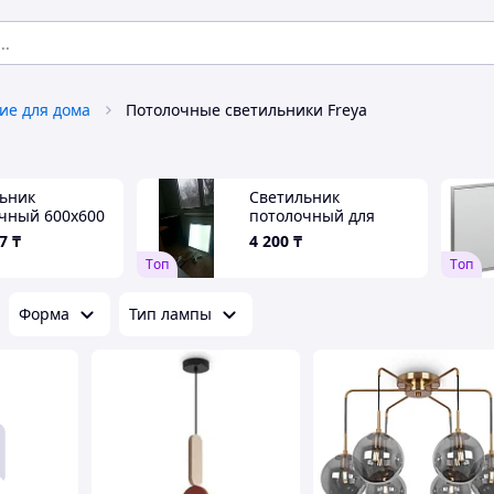
ие для дома
Потолочные светильники Freya
ьник
Светильник
чный 600х600
потолочный для
Армстронга
7
₸
4 200
₸
Tоп
Tоп
Форма
Тип лампы