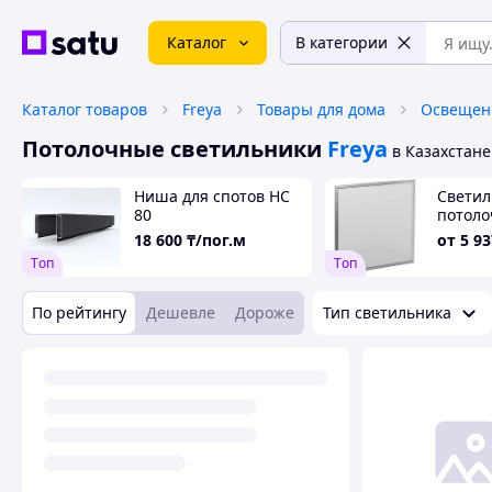
Каталог
В категории
Каталог товаров
Freya
Товары для дома
Освещен
Потолочные светильники
Freya
в Казахстане
Ниша для спотов НС
Светил
80
потоло
мм
18 600
₸/пог.м
от
5 93
Tоп
Tоп
По рейтингу
Дешевле
Дороже
Тип светильника