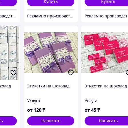
ь
Купить
Купить
Рекламно производственная компания "KAUSAR GROUP"
Рекламно производственная компания "KAUSAR GROUP"
Рекламн
колад
Этикетки на шоколад
Этикетки на шоколад
Услуга
Услуга
от
120
₸
от
45
₸
ть
Написать
Написать