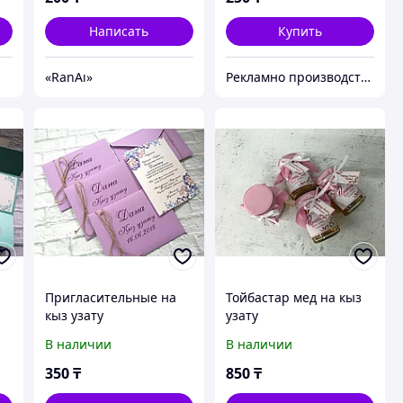
Написать
Купить
«RanAı»
Рекламно производственная компания "KAUSAR GROUP"
Пригласительные на
Тойбастар мед на кыз
кыз узату
узату
В наличии
В наличии
350
₸
850
₸