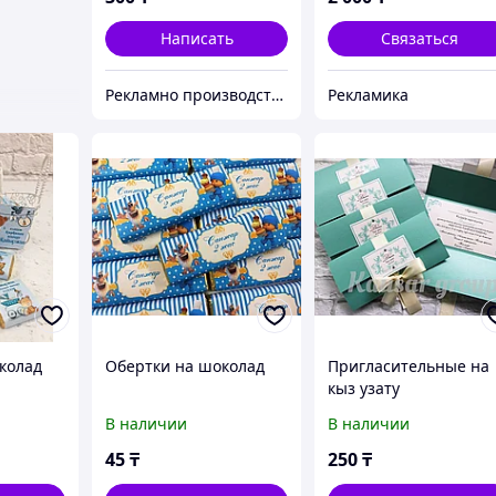
Написать
Связаться
Рекламно производственная компания "KAUSAR GROUP"
Рекламика
колад
Обертки на шоколад
Пригласительные на
кыз узату
В наличии
В наличии
45
₸
250
₸