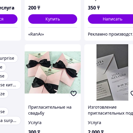
услуга
200
₸
350
₸
ся
Купить
Написать
«RanAı»
Рекламн
urprise
se
ise
Na na na surprise китти
ize
Пригласительные на
Изготовление
ise
свадьбу
пригласительных по
заказ
Auchan na na na surprise
Услуга
Услуга
300
₸
2 000
₸