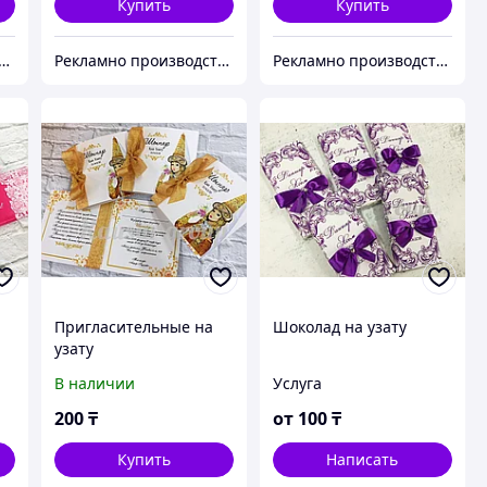
Купить
Купить
о производственная компания "KAUSAR GROUP"
Рекламно производственная компания "KAUSAR GROUP"
Рекламно производственная компания "KAUSAR GROUP"
Пригласительные на
Шоколад на узату
узату
В наличии
Услуга
200
₸
от
100
₸
Купить
Написать