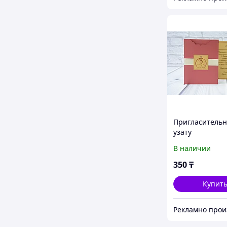
Пригласительн
узату
В наличии
350
₸
Купит