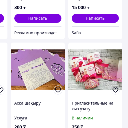
300
₸
15 000
₸
Написать
Написать
о производственная компания "KAUSAR GROUP"
Рекламно производственная компания "KAUSAR GROUP"
Safia
Асқа шақыру
Пригласительные на
д
кыз узату
Услуга
В наличии
200
₸
250
₸