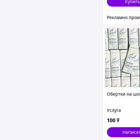
Купит
Обертки на шо
Услуга
100
₸
Написа