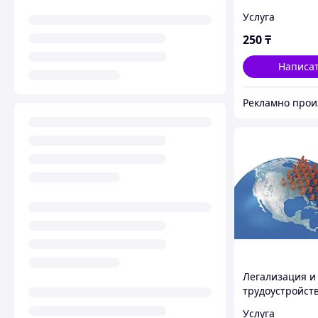
Услуга
250
₸
Написа
Легализация и
трудоустройств
тех, кто уже в
Услуга