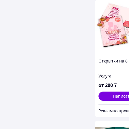
Открытки на 8
Услуга
от
200
₸
Написа