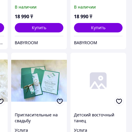
В наличии
В наличии
18 990
₸
18 990
₸
Купить
Купить
о производственная компания "KAUSAR GROUP"
BABYROOM
BABYROOM
Пригласительные на
Детский восточный
свадьбу
танец
Услуга
Услуга