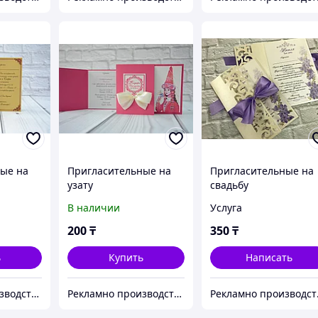
ые на
Пригласительные на
Пригласительные на
узату
свадьбу
В наличии
Услуга
200
₸
350
₸
ь
Купить
Написать
Рекламно производственная компания "KAUSAR GROUP"
Рекламно производственная компания "KAUSAR GROUP"
Рекламн