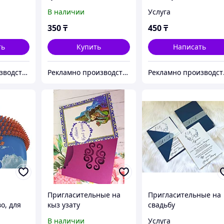
В наличии
Услуга
350
₸
450
₸
ть
Купить
Написать
Рекламно производственная компания "KAUSAR GROUP"
Рекламно производственная компания "KAUSAR GROUP"
Рекламн
Пригласительные на
Пригласительные на
о, для
кыз узату
свадьбу
В наличии
Услуга