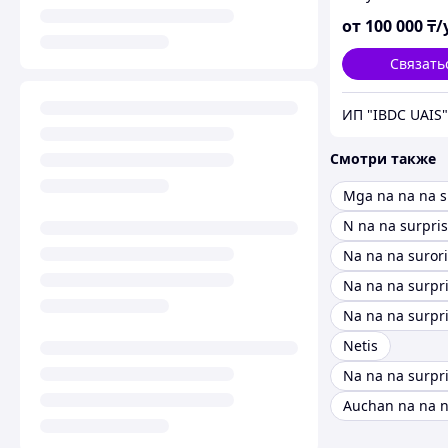
Евросоюзе
от
100 000
₸/
Связать
ИП "IBDC UAIS"
Смотри также
Mga na na na s
N na na surpri
Na na na suror
Na na na surpr
Netis
Na na na surpr