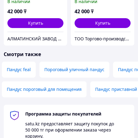
В наличии
В наличии
42 000
₸
42 000
₸
Купить
Купить
АЛМАТИНСКИЙ ЗАВОД ПОДЪЕМНОГО ОБОРУДОВАНИЯ
ТОО Торгово-производственная компания "ЛУЧ"
Смотри также
Пандус feal
Пороговый уличный пандус
Пандус п
Пандус пороговый для помещения
Пандус приставной
Программа защиты покупателей
satu.kz
предоставляет защиту покупок до
50 000 тг
при оформлении заказа через
корзину.