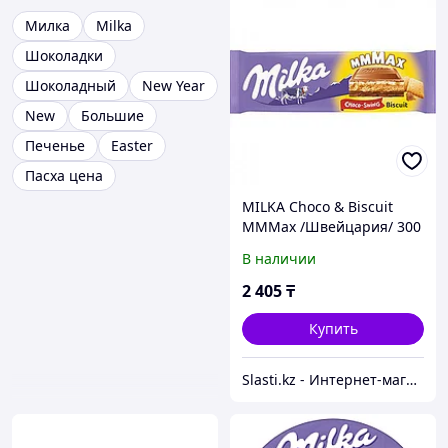
Милка
Milka
Шоколадки
Шоколадный
New Year
New
Большие
Печенье
Easter
Пасха цена
MILKA Choco & Biscuit
MMMax /Швейцария/ 300
грамм (12 шт. в упаковке)
В наличии
2 405
₸
Купить
Slasti.kz - Интернет-магазин сладостей