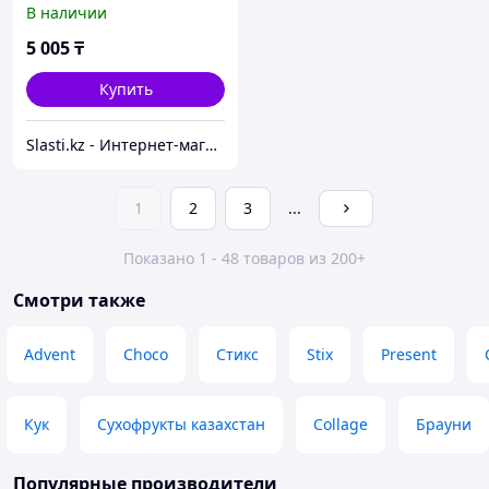
В наличии
5 005
₸
Купить
Slasti.kz - Интернет-магазин сладостей
1
2
3
...
Показано 1 - 48 товаров из 200+
Смотри также
Advent
Choco
Стикс
Stix
Present
Кук
Сухофрукты казахстан
Collage
Брауни
Популярные производители