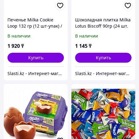
Печенье Milka Cookie
Шоколадная плитка Milka
Loop 132 гр (12 шт-упак) /
Lotus Biscoff 90гр (24 шт.
Европа
в упаковке) ЕВРОПА
В наличии
В наличии
1 920
₸
1 145
₸
Купить
Купить
Slasti.kz - Интернет-магазин сладостей
Slasti.kz - Интернет-магазин сладостей