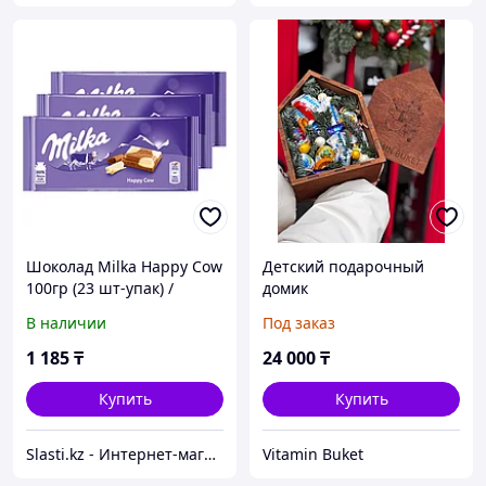
Шоколад Milka Happy Cow
Детский подарочный
100гр (23 шт-упак) /
домик
Европа/
В наличии
Под заказ
1 185
₸
24 000
₸
Купить
Купить
Slasti.kz - Интернет-магазин сладостей
Vitamin Buket