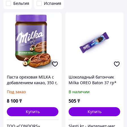
Бельгия
Испания
Паста ореховая MILKA с
Шоколадный батончик
добавлением какао, 350 г,
Milka OREO Baton 37 гр*
9001673
Под заказ
В наличии
8 100
₸
505
₸
Купить
Купить
ТОО «CONDORS»
Slasti.kz - Интернет-магазин сладостей