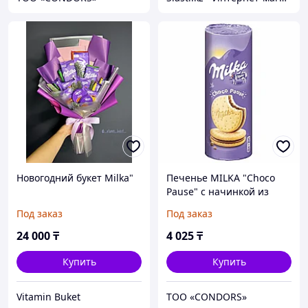
Новогодний букет Milka"
Печенье MILKA "Choco
Pause" с начинкой из
молочного шоколада, 260
Под заказ
Под заказ
г, 9001755
24 000
₸
4 025
₸
Купить
Купить
Vitamin Buket
ТОО «CONDORS»