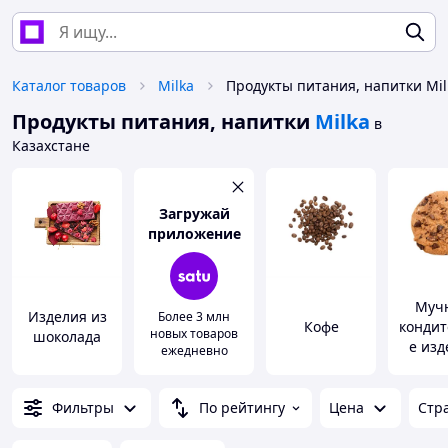
Каталог товаров
Milka
Продукты питания, напитки Mil
Продукты питания, напитки
Milka
в
Казахстане
Загружай
приложение
Муч
Изделия из
Более 3 млн
Кофе
кондит
новых товаров
шоколада
е изд
ежедневно
Фильтры
По рейтингу
Цена
Стр