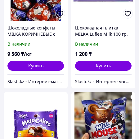
Шоколадные конфеты
Шоколадная плитка
MILKA КОРИЧНЕВЫЕ с
MILKA Luflee Milk 100 гр.
синим бантом 1кг
(13 шт в упаковке)
В наличии
В наличии
9 560
₸/кг
1 200
₸
Купить
Купить
Slasti.kz - Интернет-магазин сладостей
Slasti.kz - Интернет-магазин сладостей