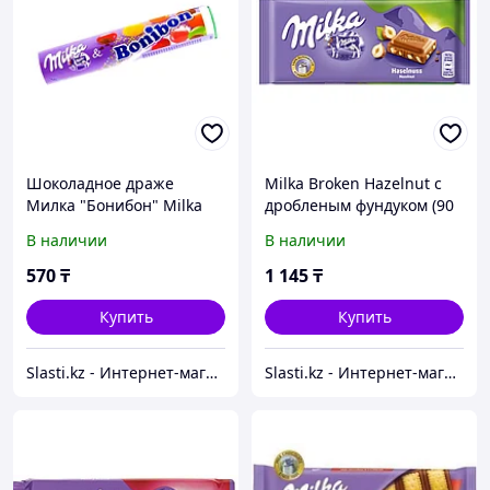
Шоколадное драже
Milka Broken Hazelnut с
Милка "Бонибон" Milka
дробленым фундуком (90
Bonibon 24,3г (24 шт в
грамм) (24 шт. в упаковке)
В наличии
В наличии
упак)
ЕВРОПА
570
₸
1 145
₸
Купить
Купить
Slasti.kz - Интернет-магазин сладостей
Slasti.kz - Интернет-магазин сладостей