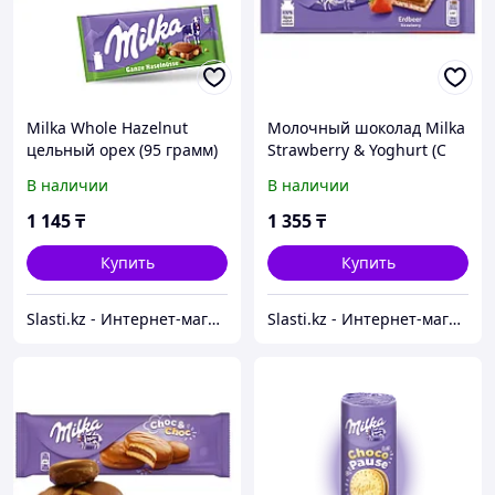
Milka Whole Hazelnut
Молочный шоколад Milka
цельный орех (95 грамм)
Strawberry & Yoghurt (С
(24 шт. в упак) ЕВРОПА
клубным йогуртом) 100г
В наличии
В наличии
Европа
1 145
₸
1 355
₸
Купить
Купить
Slasti.kz - Интернет-магазин сладостей
Slasti.kz - Интернет-магазин сладостей