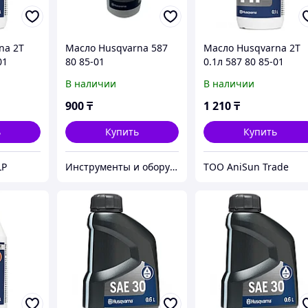
na 2Т
Масло Husqvarna 587
Масло Husqvarna 2Т
01
80 85-01
0.1л 587 80 85-01
В наличии
В наличии
900
₸
1 210
₸
ь
Купить
Купить
LP
Инструменты и оборудование StellarTrade
ТОО AniSun Trade