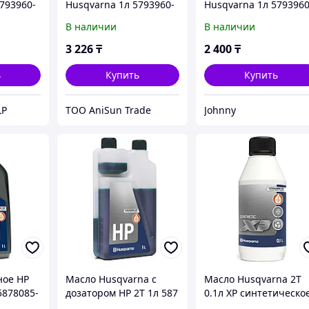
793960-
Husqvarna 1л 5793960-
Husqvarna 1л 5793960
01
01
В наличии
В наличии
3 226
₸
2 400
₸
ь
Купить
Купить
LP
ТОО AniSun Trade
Johnny
ное HP
Масло Husqvarna с
Масло Husqvarna 2Т
5878085-
дозатором HP 2Т 1л 587
0.1л XP синтетическо
80 85-11
5781803-03