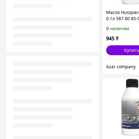
Масло Husqvar
0.1л 587 80 85-
В наличии
945
₸
Купит
Azar company