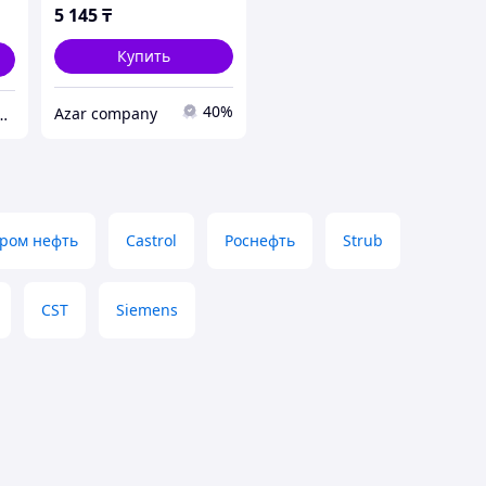
5 145
₸
Купить
40%
Azar company
дежный партнер в мире качественных товаров.
пром нефть
Castrol
Роснефть
Strub
CST
Siemens