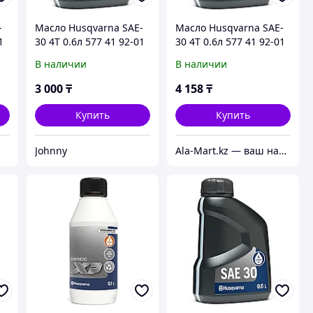
-
Масло Husqvarna SAE-
Масло Husqvarna SAE-
1
30 4Т 0.6л 577 41 92-01
30 4Т 0.6л 577 41 92-01
В наличии
В наличии
3 000
₸
4 158
₸
Купить
Купить
Johnny
Ala-Mart.kz — ваш надежный партнер в мире качественных товаров.