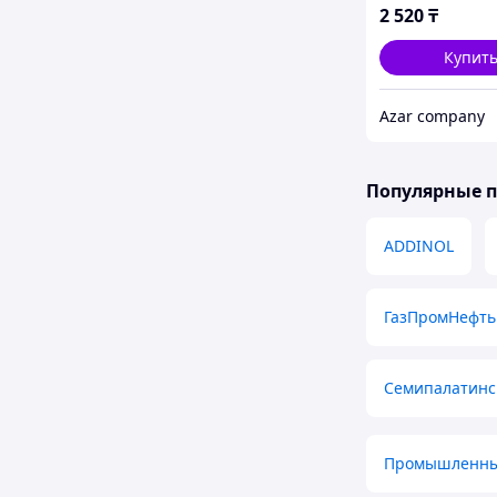
2 520
₸
Купит
Azar company
Популярные 
ADDINOL
ГазПромНефть
Семипалатинс
Промышленны