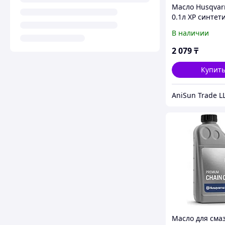
Масло Husqvar
0.1л XP синтет
5781803-03
В наличии
2 079
₸
Купит
AniSun Trade L
Масло для сма