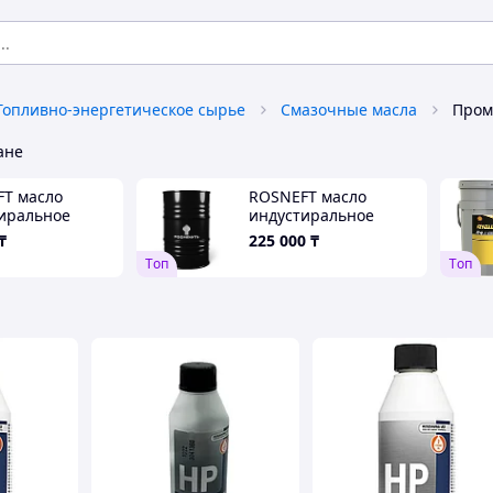
Топливно-энергетическое сырье
Смазочные масла
Пром
ане
T масло
ROSNEFT масло
иральное
индустиральное
20л
И-40А 205л
₸
225 000
₸
Tоп
Tоп