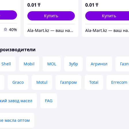
0
.01
₸
0
.01
₸
ь
Купить
Купить
40%
Ala-Mart.kz — ваш надежный партнер в мире качественных товаров.
Ala-Mart.kz — ваш на
производители
Shell
Mobil
MOL
Зубр
Агринол
Газ
Graco
Motul
Газпром
Total
Errecom
кий завод масел
FAG
е масла оптом