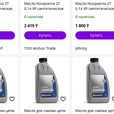
na 2Т
Масло Husqvarna 2Т
Масло Husqvarna 2Т
ическое
0.1л XP синтетическое
0.1л XP синтетическо
5781803-03
5781803-03
В наличии
В наличии
2 419
₸
1 800
₸
ь
Купить
Купить
LP
ТОО AniSun Trade
Johnny
зки цепи
Масло для смазки цепи
Масло для смазки це