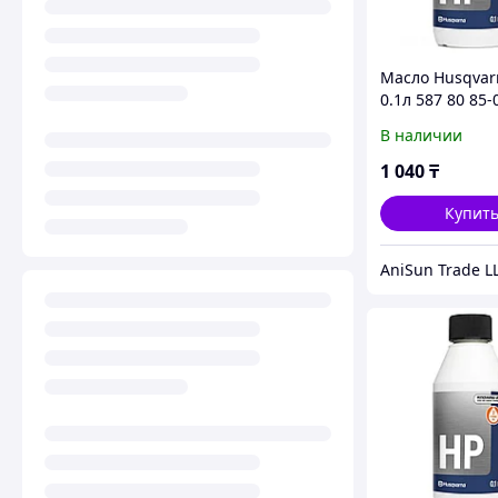
Масло Husqvar
0.1л 587 80 85-
В наличии
1 040
₸
Купит
AniSun Trade L