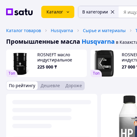
Каталог
В категории
Каталог товаров
Husqvarna
Сырье и материалы
Промышленные масла
Husqvarna
в Казахст
ROSNEFT масло
ROSNEF
индустиральное
индуст
И-20А 205л
И-40А 
225 000
₸
27 000
Tоп
Tоп
По рейтингу
Дешевле
Дороже