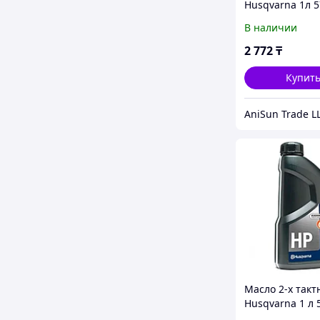
Husqvarna 1л 5
01
В наличии
2 772
₸
Купит
AniSun Trade L
Масло 2-х такт
Husqvarna 1 л 
10