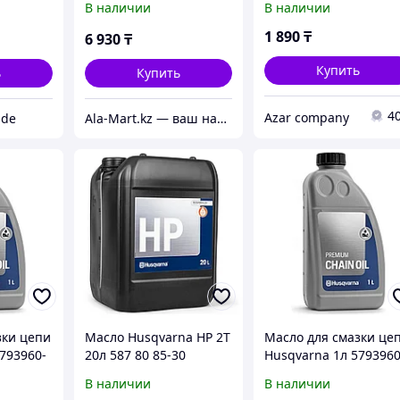
В наличии
В наличии
1 890
₸
6 930
₸
Купить
ь
Купить
4
Azar company
ade
Ala-Mart.kz — ваш надежный партнер в мире качественных товаров.
зки цепи
Масло Husqvarna HP 2Т
Масло для смазки це
793960-
20л 587 80 85-30
Husqvarna 1л 5793960
01
В наличии
В наличии