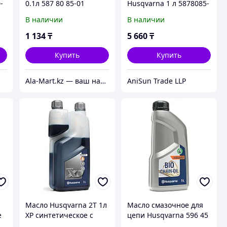
-
0.1л 587 80 85-01
Husqvarna 1 л 5878085-
10
В наличии
В наличии
1 134
₸
5 660
₸
Купить
Купить
Ala-Mart.kz — ваш надежный партнер в мире качественных товаров.
AniSun Trade LLP
Масло Husqvarna 2Т 1л
Масло смазочное для
е
XP синтетическое с
цепи Husqvarna 596 45
дозатором 5780370-03
73-01