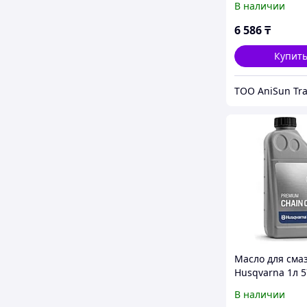
В наличии
6 586
₸
Купит
ТОО AniSun Tr
Масло для сма
Husqvarna 1л 5
01
В наличии