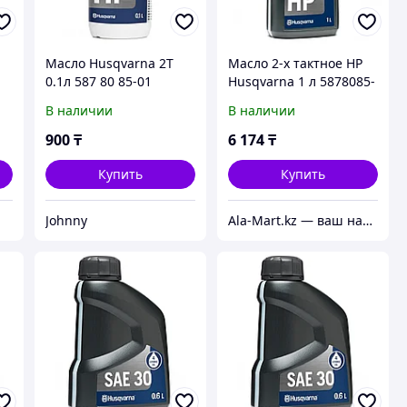
Масло Husqvarna 2Т
Масло 2-х тактное HP
0.1л 587 80 85-01
Husqvarna 1 л 5878085-
10
В наличии
В наличии
900
₸
6 174
₸
Купить
Купить
Johnny
Ala-Mart.kz — ваш надежный партнер в мире качественных товаров.