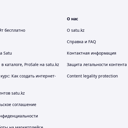
О нас
йт
бесплатно
О satu.kz
Справка и FAQ
а Satu
Контактная информация
 каталоге, ProSale на satu.kz
Защита легальности контента
курс: Как создать интернет-
Content legality protection
нтов satu.kz
льское соглашение
онфиденциальности
боты на маркетплейсе