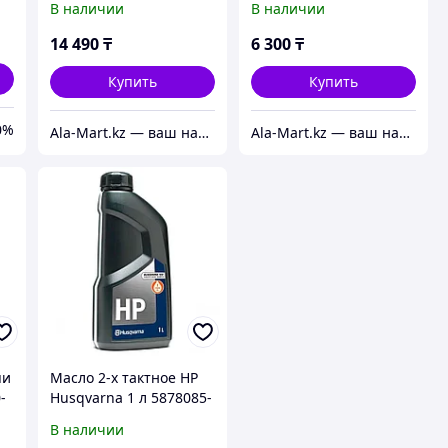
В наличии
В наличии
14 490
₸
6 300
₸
Купить
Купить
0%
Ala-Mart.kz — ваш надежный партнер в мире качественных товаров.
Ala-Mart.kz — ваш надежный партнер в мире качественных товаров.
пи
Масло 2-х тактное HP
-
Husqvarna 1 л 5878085-
10
В наличии