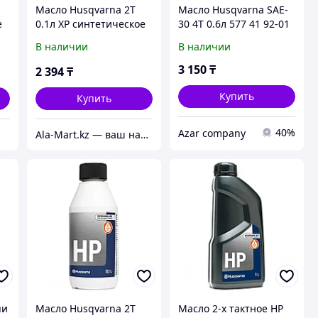
Масло Husqvarna 2Т
Масло Husqvarna SAE-
е
0.1л XP синтетическое
30 4Т 0.6л 577 41 92-01
5781803-03
В наличии
В наличии
3 150
₸
2 394
₸
Купить
Купить
40%
Azar company
Ala-Mart.kz — ваш надежный партнер в мире качественных товаров.
пи
Масло Husqvarna 2Т
Масло 2-х тактное HP