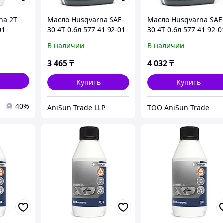
na 2Т
Масло Husqvarna SAE-
Масло Husqvarna SAE
01
30 4Т 0.6л 577 41 92-01
30 4Т 0.6л 577 41 92-0
В наличии
В наличии
3 465
₸
4 032
₸
ь
Купить
Купить
40%
AniSun Trade LLP
ТОО AniSun Trade