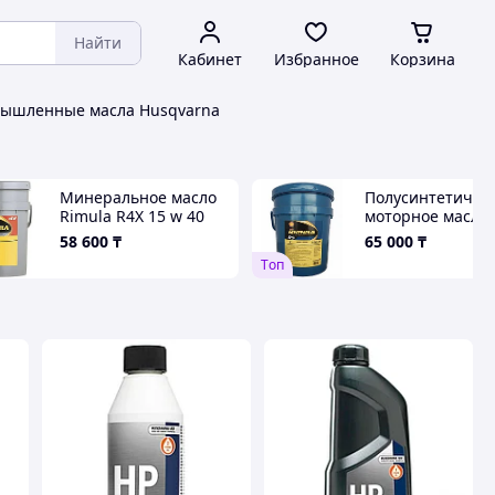
Найти
Кабинет
Избранное
Корзина
ышленные масла Husqvarna
Минеральное масло
Полусинтетичес
Rimula R4X 15 w 40
моторное масло
(20 литров)
Rimula R5E 10w4
58 600
₸
65 000
₸
(ведро 20 литров
Tоп