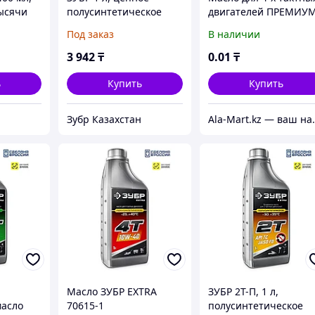
тысячи
полусинтетическое
двигателей ПРЕМИУМ
масло для бензо и
ЗУБР,
Под заказ
В наличии
нальная
электропил, EXTRA
полусинтетическое
азка,
(70623-1)
(ЗМД-4Т)
3 942
₸
0
.01
₸
АЛ
ь
Купить
Купить
Зубр Казахстан
Ala-Mart.kz — ваш на
Масло ЗУБР EXTRA
ЗУБР 2Т-П, 1 л,
масло
70615-1
полусинтетическое