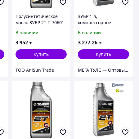
Полусинтетическое
ЗУБР 1 л,
масло ЗУБР 2Т-П 70601-
компрессорное
1
минеральное масло,
В наличии
В наличии
EXTRA (70631-1)
3 952
₸
3 277
.26
₸
Купить
Купить
ТОО AniSun Trade
МЕГА ТУЛС — Оптовый строительный магазин!