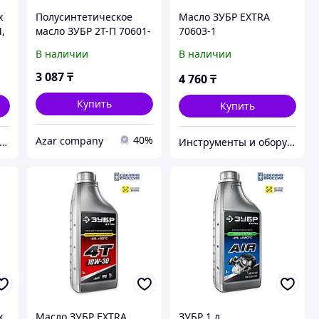
х
Полусинтетическое
Масло ЗУБР EXTRA
,
масло ЗУБР 2Т-П 70601-
70603-1
1
В наличии
В наличии
3 087
₸
4 760
₸
Купить
Купить
40%
Azar company
 Shopps.kz - Оптово-розничный Склад
Инструменты и оборудование StellarTrade
х
Масло ЗУБР EXTRA
ЗУБР 1 л,