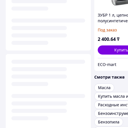
ЗУБР 1 л, цепн
полусинтетиче
масло для бенз
Под заказ
электропил, E
(70621-1)
2 400
.64
₸
Купит
ECO-mart
Смотри также
Масла
Купить масла 
Бензоинструм
Бензопила