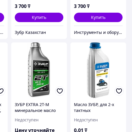
3 700
₸
3 700
₸
Купить
Купить
Инструменты и оборудование StellarTrade
Зубр Казахстан
Инструменты и оборудование StellarTrade
х
ЗУБР EXTRA 2Т-М
Масло ЗУБР, для 2-х
,
минеральное масло
тактных
для 2-тактных
двигателей,полусинт.
Недоступен
Недоступен
двигателей, 1 л
(-30С),соотнош. бензин-
масло 50:1, класс API
Цену уточняйте
0
.01
₸