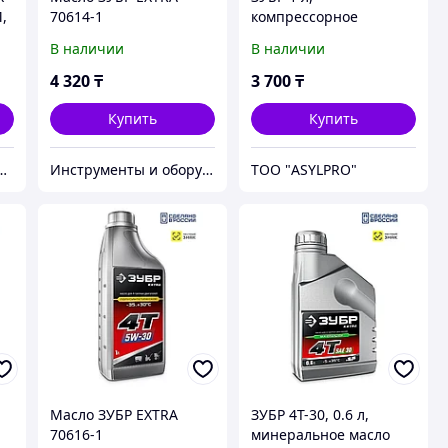
,
70614-1
компрессорное
минеральное масло,
В наличии
В наличии
EXTRA (70631-1)
4 320
₸
3 700
₸
Купить
Купить
дежный партнер в мире качественных товаров.
Инструменты и оборудование StellarTrade
ТОО "ASYLPRO"
Масло ЗУБР EXTRA
ЗУБР 4Т-30, 0.6 л,
70616-1
минеральное масло