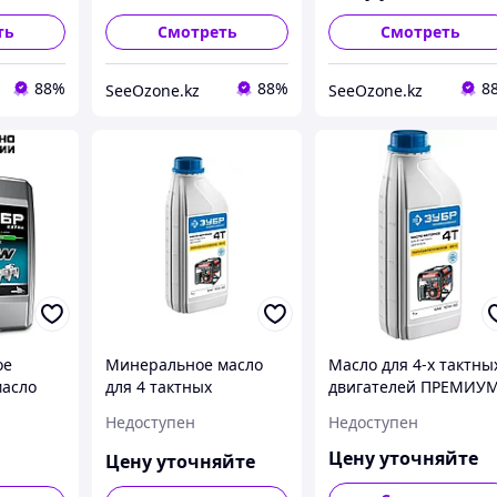
-П)
ть
Смотреть
Смотреть
88%
88%
8
SeeOzone.kz
SeeOzone.kz
ое
Минеральное масло
Масло для 4-х тактны
масло
для 4 тактных
двигателей ПРЕМИУМ
двигателей ЗУБР
ЗУБР,
Недоступен
Недоступен
XTRA
ЗМД-4Т, ПРЕМИУМ
полусинтетическое
(-30С), 10W-30, 1 л
(ЗМД-4Т)
Цену уточняйте
Цену уточняйте