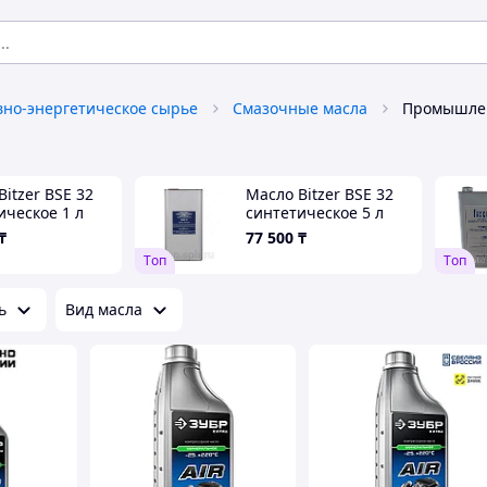
вно-энергетическое сырье
Смазочные масла
Промышлен
Bitzer BSE 32
Масло Bitzer BSE 32
ическое 1 л
синтетическое 5 л
₸
77 500
₸
Tоп
Tоп
ь
Вид масла