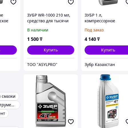
ое
ЗУБР WR-1000 210 мл,
ЗУБР 1 л,
ское
средство для тысячи
компрессорное
о и
применений,
минеральное масло,
В наличии
Под заказ
XTRA
Многофункциональная
EXTRA (70631-1)
аэрозольная смазка,
1 500
₸
4 140
₸
ПРОФЕССИОНАЛ
ь
Купить
Купить
ТОО "ASYLPRO"
Зубр Казахстан
и смазки
Расходные инструменты
ент