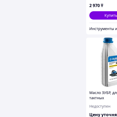
2 970
₸
Купит
Масло ЗУБР, дл
тактных
двигателей,пол
Недоступен
(-30С),соотнош
масло 50:1, кла
Цену уточн