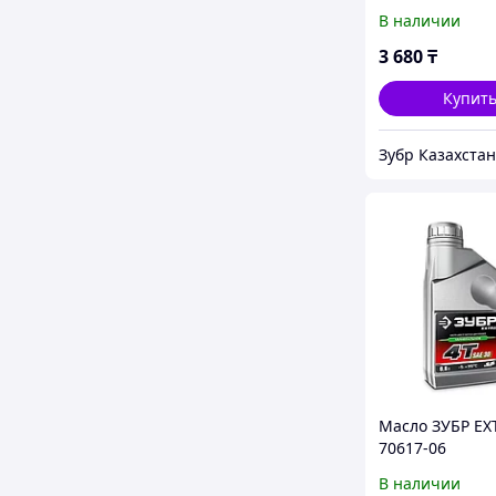
для 2-тактных
В наличии
двигателей, E
(70602-1)
3 680
₸
Купит
Зубр Казахстан
Масло ЗУБР EX
70617-06
В наличии