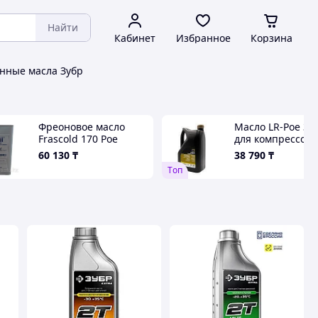
Найти
Кабинет
Избранное
Корзина
ные масла Зубр
Фреоновое масло
Масло LR-Poe 32
Frascold 170 Poe
для компрессора
синтетическое 5 л
синтетическое
60 130
₸
38 790
₸
Tоп