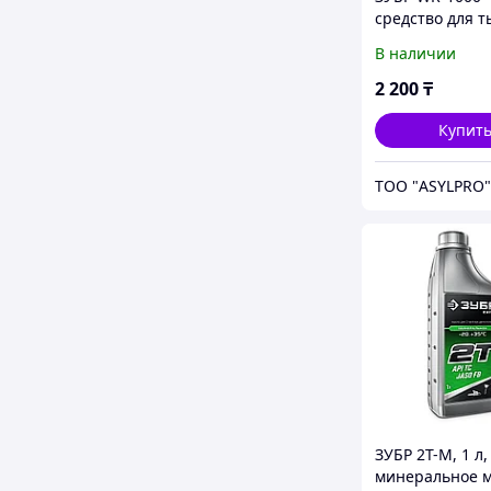
средство для 
применений,
В наличии
Многофункцио
аэрозольная см
2 200
₸
ПРОФЕССИОН
Купит
ТОО "ASYLPRO"
ЗУБР 2Т-М, 1 л,
минеральное 