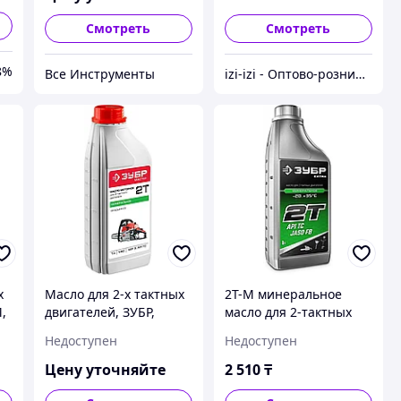
TC, M/ (ЗМД-2Т-П)
Смотреть
Смотреть
8%
Все Инструменты
izi-izi - Оптово-розничный Склад - товары на заказ до двери! Cамые уникальные и полезные товары.
х
Масло для 2-х тактных
2Т-М минеральное
,
двигателей, ЗУБР,
масло для 2-тактных
минеральное (ЗМД-2Т-
двигателей, Зубр,
Недоступен
Недоступен
М)
серия «EXTRA»
Цену уточняйте
2 510
₸