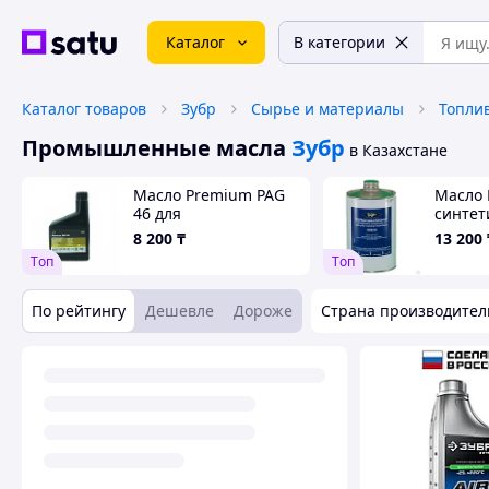
Каталог
В категории
Каталог товаров
Зубр
Сырье и материалы
Топли
Промышленные масла
Зубр
в Казахстане
Масло Premium PAG
Масло 
46 для
синтет
автомобильных
8 200
₸
13 200
кондиционеров 1 л
Tоп
Tоп
По рейтингу
Дешевле
Дороже
Страна производител