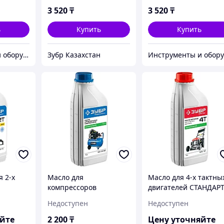
(70617-1)
3 520
₸
3 520
₸
ь
Купить
Купить
Инструменты и оборудование StellarTrade
Зубр Казахстан
я 2-х
Масло для
Масло для 4-х тактны
компрессоров
двигателей СТАНДАРТ
усинт.
ПНЕВМО-СТАНДАРТ,
ЗУБР, минеральное
Недоступен
Недоступен
. бензин-
ЗУБР, минеральное
(ЗМД-4Т-М)
сс API
(ЗМК-ПС)
яйте
2 200
₸
Цену уточняйте