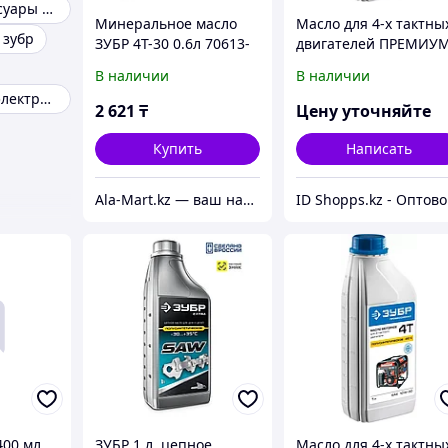
Садовые аксессуары и принадлежности
Минеральное масло
Масло для 4-х тактны
 зубр
ЗУБР 4Т-30 0.6л 70613-
двигателей ПРЕМИУМ
06
ЗУБР,
В наличии
В наличии
полусинтетическое
Инструменты электрические
(ЗМД-4Т)
2 621
₸
Цену уточняйте
Купить
Написать
Ala-Mart.kz — ваш надежный партнер в мире качественных товаров.
ID
00 мл,
ЗУБР 1 л, цепное
Масло для 4-х тактны