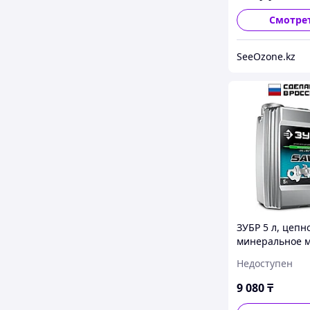
TC, M/ (ЗМД-2Т
Смотре
SeeOzone.kz
ЗУБР 5 л, цепн
минеральное 
для бензо и
Недоступен
электропил, E
(70620-5)
9 080
₸