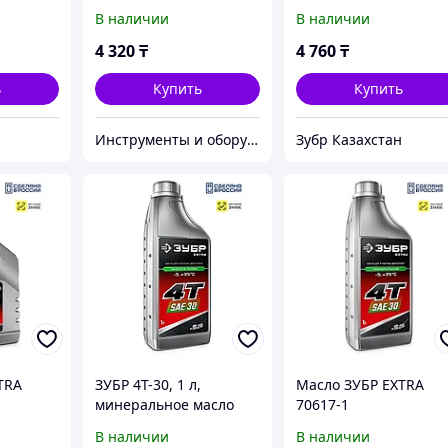
масло для 2-тактных
В наличии
В наличии
XTRA
двигателей, EXTRA
(70603-1)
4 320
₸
4 760
₸
ь
Купить
Купить
Инструменты и оборудование StellarTrade
Зубр Казахстан
TRA
ЗУБР 4Т-30, 1 л,
Масло ЗУБР EXTRA
минеральное масло
70617-1
для 4-тактных
В наличии
В наличии
двигателей, EXTRA