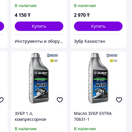
для 4-тактных
В наличии
В наличии
двигателей, EXTRA
(70617-06)
4 150
₸
2 970
₸
Купить
Купить
Инструменты и оборудование StellarTrade
Зубр Казахстан
ЗУБР 1 л,
Масло ЗУБР EXTRA
компрессорное
70631-1
минеральное масло,
В наличии
В наличии
EXTRA (70631-1)