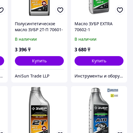
Полусинтетическое
Масло ЗУБР EXTRA
масло ЗУБР 2Т-П 70601-
70602-1
1
В наличии
В наличии
3 396
₸
3 680
₸
Купить
Купить
ернет-магазин 345.kz
AniSun Trade LLP
Инструменты и оборудование StellarTrade