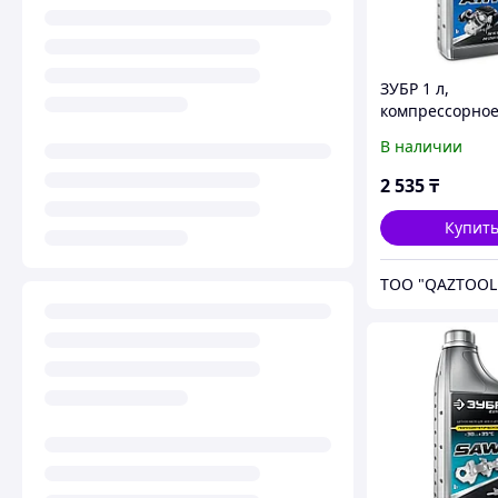
ЗУБР 1 л,
компрессорно
минеральное м
В наличии
EXTRA (70630-1
2 535
₸
Купит
TOO "QAZTOOL