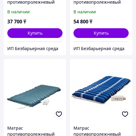
противопролежневый
противопролежневый
ячеистый/пузырьковый
ячеистый/пузырьковый
В наличии
В наличии
STANDARD
BUBBLE MASTER
37 700
₸
54 800
₸
Купить
Купить
ИП Безбарьерная среда
ИП Безбарьерная среда
Матрас
Матрас
противопролежневый
противопролежневый