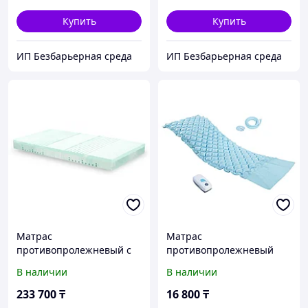
(Pardo, Испания)
Купить
Купить
ИП Безбарьерная среда
ИП Безбарьерная среда
Матрас
Матрас
противопролежневый с
противопролежневый
2-мя слоями различной
AORTIS ячеистый
В наличии
В наличии
плотности Density 475
FRESH (Pardo, Испания)
233 700
₸
16 800
₸