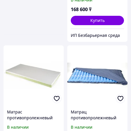
168 600
₸
Купить
ИП Безбарьерная среда
Матрас
Матрац
противопролежневый
противопролежневый
Density 400 (Pardo,
баллонный 418 E-EASY
В наличии
В наличии
Испания)
AIR