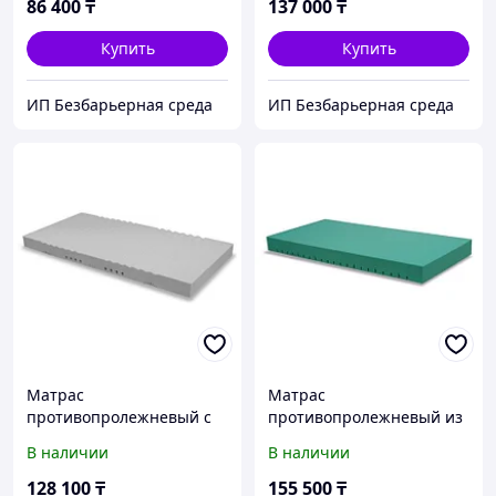
86 400
₸
137 000
₸
Купить
Купить
ИП Безбарьерная среда
ИП Безбарьерная среда
Матрас
Матрас
противопролежневый с
противопролежневый из
системой AIRFLOW
ячеистой органо-
В наличии
В наличии
Density 150 (Pardo,
полиуретановой пены
Испания)
Biocell (Соя) Density 250
128 100
₸
155 500
₸