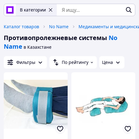
В категории
Каталог товаров
No Name
Противопролежневые системы
No
Name
в Казахстане
Фильтры
По рейтингу
Цена