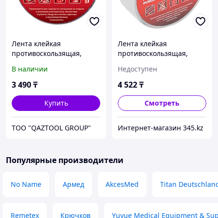
Лента клейкая
Лента клейкая
противоскользящая,
противоскользящая,
черная 50 мм. х 10м.//
прозрачная 50мм x 10 м
В наличии
Недоступен
Matrix
Matrix
3 490
₸
4 522
₸
Купить
Смотреть
TOO "QAZTOOL GROUP"
Интернет-магазин 345.kz
Популярные производители
No Name
Армед
AkcesMed
Titan Deutschlan
Remetex
Крючков
Yuyue Medical Equipment & Sup