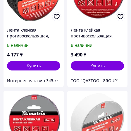
Лента клейкая
Лента клейкая
противоскользящая,
противоскользящая,
черная 50 мм x 10 м
черная 50 мм. х 10м.//
В наличии
В наличии
Matrix
Matrix
4 177
₸
3 490
₸
Купить
Купить
Интернет-магазин 345.kz
TOO "QAZTOOL GROUP"