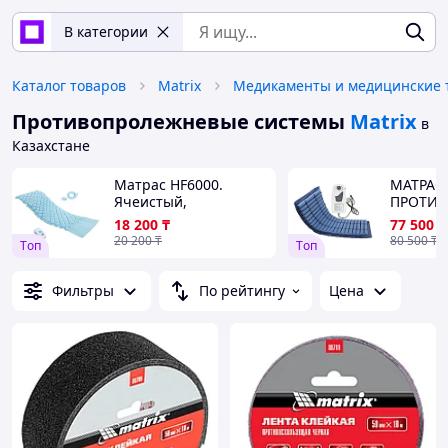
В категории
Каталог товаров
Matrix
Противопролежневые системы
Matrix
в
Казахстане
Матрас HF6000.
МАТРАС
Ячеистый,
ПРОТИ
противопролежневый,
ТРУБЧА
18 200
₸
77 500
₸
c
20 200
₸
80 500
₸
Tоп
Tоп
компрессором)коричневый
Фильтры
По рейтингу
Цена