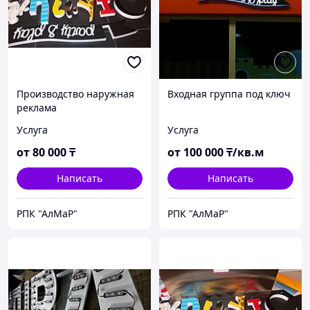
Производство наружная
Входная группа под ключ
реклама
Услуга
Услуга
от
80 000
₸
от
100 000
₸/кв.м
Написать
Написать
РПК "АлМаР"
РПК "АлМаР"