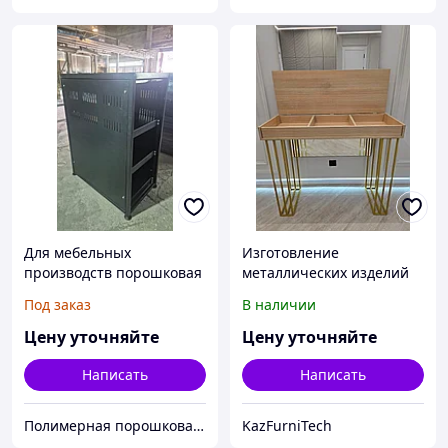
Для мебельных
Изготовление
производств порошковая
металлических изделий
покраска на аутсорсе
на заказ
Под заказ
В наличии
Цену уточняйте
Цену уточняйте
Написать
Написать
Полимерная порошковая покраска Алматы. Красим металл 12 метров. Алматыдағы полимерлі ұнтақ бояу.
KazFurniTech