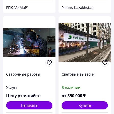
РПК "АлМаР"
Pillaris Kazakhstan
Сварочные работы
Световые вывески
Услуга
В наличии
Цену уточняйте
от
350 000
₸
Написать
Купить