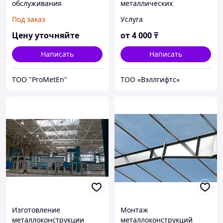
обслуживания
металлических
резервуаров и эстакад из
конструкций и каркасов
Под заказ
Услуга
металла на заказ
Цену уточняйте
от
4 000
₸
Написать
Написать
ТОО "ProMetEn"
ТОО «Вэллгифтс»
Изготовление
Монтаж
металлоконструкции
металлоконструкций