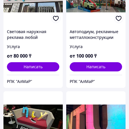
Световая наружная
Автоподиум, рекламные
реклама любой
метталлоконструкции
сложности
Услуга
Услуга
от
80 000
₸
от
100 000
₸
Написать
Написать
РПК "АлМаР"
РПК "АлМаР"