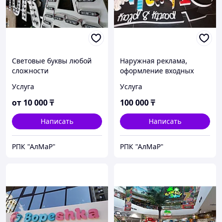
Световые буквы любой
Наружная реклама,
сложности
оформление входных
групп.
Услуга
Услуга
от
10 000
₸
100 000
₸
Написать
Написать
РПК "АлМаР"
РПК "АлМаР"