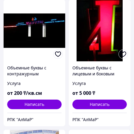
Объемные буквы с
Объемные буквы с
контражурным
лицевым и боковым
свечением.
свечением
Услуга
Услуга
от
200
₸/кв.см
от
5 000
₸
Написать
Написать
РПК "АлМаР"
РПК "АлМаР"