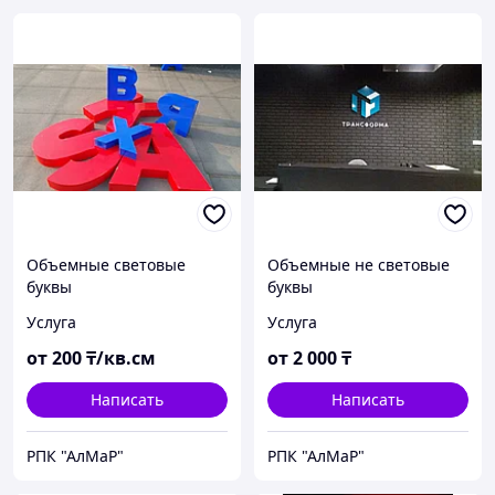
Объемные световые
Объемные не световые
буквы
буквы
Услуга
Услуга
от
200
₸/кв.см
от
2 000
₸
Написать
Написать
РПК "АлМаР"
РПК "АлМаР"