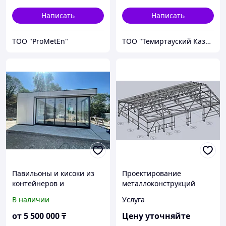
Написать
Написать
ТОО "ProMetEn"
ТОО "Темиртауский КазМеханоМонтаж N1 KZ"
Павильоны и кисоки из
Проектирование
контейнеров и
металлоконструкций
металлоконструкции в
В наличии
Услуга
наличии и на заказ!
от
5 500 000
₸
Цену уточняйте