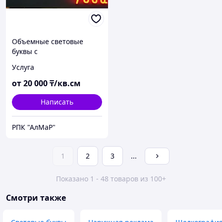
Объемные световые
буквы с
программируемой
Услуга
подсветкой
от
20 000
₸/кв.см
Написать
РПК "АлМаР"
1
2
3
...
Показано 1 - 48 товаров из 100+
Смотри также