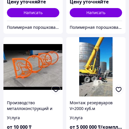
Цену уточняйте
Цену уточняйте
Написать
Написать
Полимерная порошковая покраска Алматы. Красим металл 12 метров. Алматыдағы полимерлі ұнтақ бояу.
Полимерная порошковая покраска Алматы. Красим металл 12 метров. Алматыдағы полимерлі ұнтақ бояу.
Производство
Монтаж резервуаров
металлоконструкций и
V=2000 куб.м
корпусов для брендов на
Услуга
Услуга
заказ
от
10 000
₸
от
5 000 000
₸/комплект