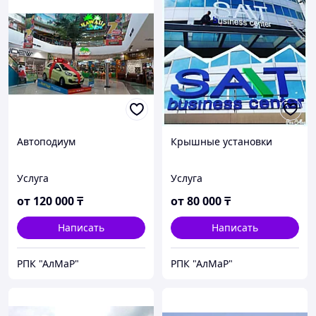
Автоподиум
Крышные установки
Услуга
Услуга
от
120 000
₸
от
80 000
₸
Написать
Написать
РПК "АлМаР"
РПК "АлМаР"