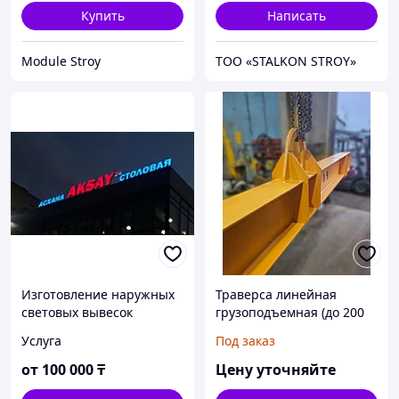
Купить
Написать
Module Stroy
ТОО «STALKON STROY»
Изготовление наружных
Траверса линейная
световых вывесок
грузоподъемная (до 200
тонн) под заказ по
Услуга
Под заказ
чертежам Заказчика
от
100 000
₸
Цену уточняйте