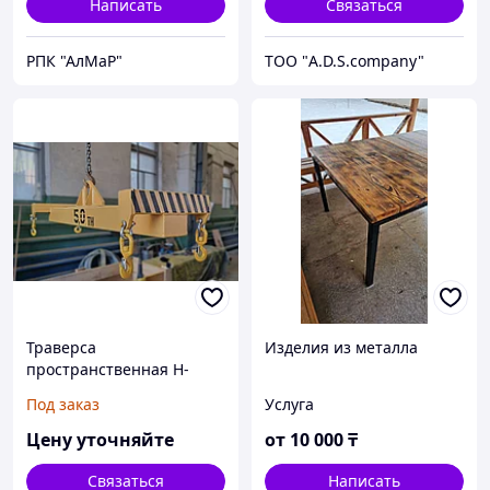
Написать
Связаться
РПК "АлМаР"
ТОО "A.D.S.company"
Траверса
Изделия из металла
пространственная Н-
образная
Под заказ
Услуга
грузоподъемностью до 50
тонн (производство РК)
Цену уточняйте
от
10 000
₸
Связаться
Написать