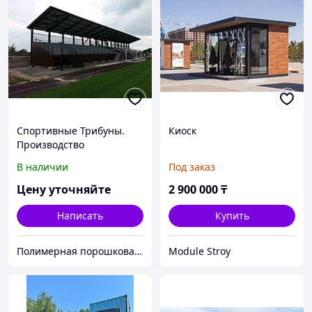
Спортивные Трибуны.
Киоск
Производство
спортивных трибун в
В наличии
Под заказ
Алматы
Цену уточняйте
2 900 000
₸
Написать
Купить
Полимерная порошковая покраска Алматы. Красим металл 12 метров. Алматыдағы полимерлі ұнтақ бояу.
Module Stroy