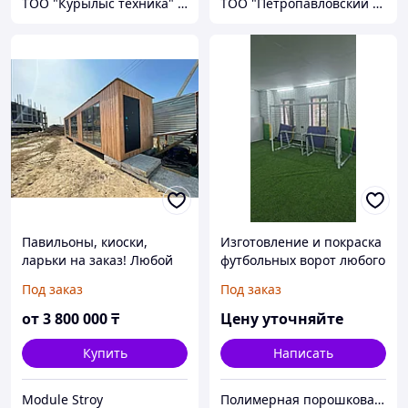
ТОО "Курылыс техника" Алматы
ТОО "Петропавловский завод металлоконструкций"
Павильоны, киоски,
Изготовление и покраска
ларьки на заказ! Любой
футбольных ворот любого
сложности
размера
Под заказ
Под заказ
от
3 800 000
₸
Цену уточняйте
Купить
Написать
Module Stroy
Полимерная порошковая покраска Алматы. Красим металл 12 метров. Алматыдағы полимерлі ұнтақ бояу.