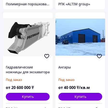
Полимерная порошковая покраска Алматы. Красим металл 12 метров. Алматыдағы полимерлі ұнтақ бояу.
РПК «ALTIM group»
Гидравлические
Ангары
ножницы для экскаватора
массой 25-35 тонн
Под заказ
Под заказ
от
20 600 000
₸
от
40 000
₸/кв.м
Купить
Купить