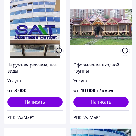
Наружная реклама, все
Оформление входной
виды
группы
Услуга
Услуга
от
3 000
₸
от
10 000
₸/кв.м
Написать
Написать
РПК "АлМаР"
РПК "АлМаР"