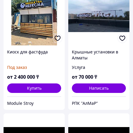
Киоск для фастфуда
Крышные установки в
Алматы
Под заказ
Услуга
от
2 400 000
₸
от
70 000
₸
Купить
Написать
Module Stroy
РПК "АлМаР"