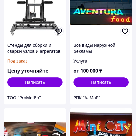
Стенды для сборки и
Все виды наружной
сварки узлов и агрегатов
рекламы
(все виды под заказ)
Под заказ
Услуга
Цену уточняйте
от
100 000
₸
Написать
Написать
ТОО "ProMetEn"
РПК "АлМаР"