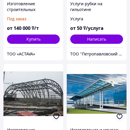
Изготовление
Услуги рубки на
строительных
гильотине
металлоконструкций
Под заказ
Услуга
различного назначения
от
140 000
₸/т
от
50
₸/услуга
Купить
Написать
ТОО «ACTAVA»
ТОО "Петропавловский завод металлоконструкций"
Изготовление
Изготовление и монтаж