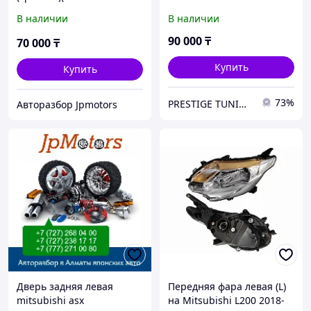
повреждением)
23 с электрокорректором
В наличии
В наличии
mitsubishi asx
(SAT)
90 000
₸
70 000
₸
Купить
Купить
73%
PRESTIGE TUNING
Авторазбор Jpmotors
Дверь задняя левая
Передняя фара левая (L)
mitsubishi asx
на Mitsubishi L200 2018-