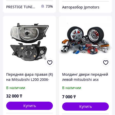
73%
PRESTIGE TUNING
Авторазбор Jpmotors
Передняя фара правая (R)
Молдинг двери передней
на Mitsubishi L200 2006-
левой mitsubishi asx
15 белый габарит (SAT)
2010-2016
В наличии
В наличии
32 000
₸
7 000
₸
Купить
Купить