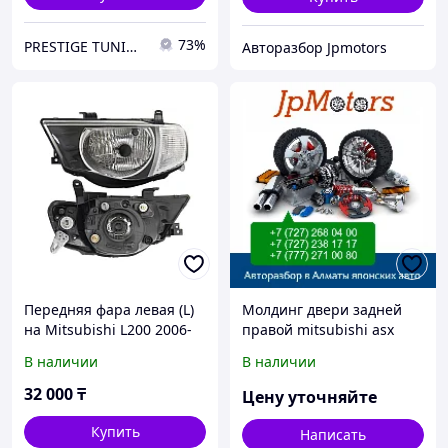
73%
PRESTIGE TUNING
Авторазбор Jpmotors
Передняя фара левая (L)
Молдинг двери задней
на Mitsubishi L200 2006-
правой mitsubishi asx
15 белый габарит (SAT)
2010-2016
В наличии
В наличии
32 000
₸
Цену уточняйте
Купить
Написать