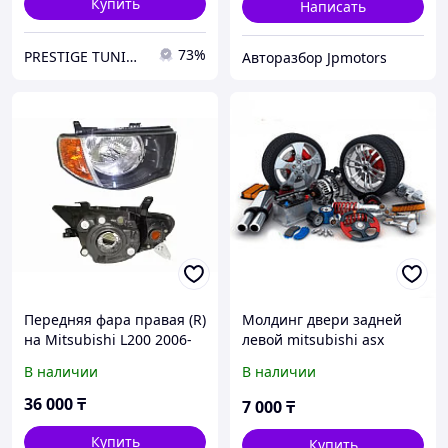
Купить
Написать
73%
PRESTIGE TUNING
Авторазбор Jpmotors
Передняя фара правая (R)
Молдинг двери задней
на Mitsubishi L200 2006-
левой mitsubishi asx
15 (SAT)
2010-2016
В наличии
В наличии
36 000
₸
7 000
₸
Купить
Купить