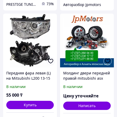
73%
PRESTIGE TUNING
Авторазбор Jpmotors
Передняя фара левая (L)
Молдинг двери передней
на Mitsubishi L200 13-15
правой mitsubishi asx
под ксенон с
2010-2016
В наличии
В наличии
электрокорректором (SAT)
55 000
₸
Цену уточняйте
Купить
Написать