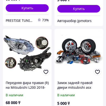
Купить
Купить
73%
PRESTIGE TUNING
Авторазбор Jpmotors
Передняя фара правая (R)
Замок задней правой
на Mitsubishi L200 2018-
двери mitsubishi asx
23 под ксенон, с
В наличии
В наличии
корректором (TYC TW)
68 000
₸
5 000
₸