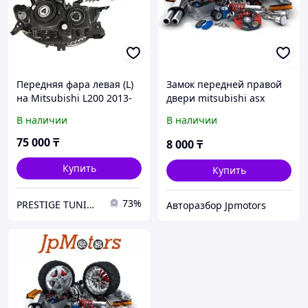
Передняя фара левая (L)
Замок передней правой
на Mitsubishi L200 2013-
двери mitsubishi asx
16 не ксенон (DEPO)
В наличии
В наличии
75 000
₸
8 000
₸
Купить
Купить
73%
PRESTIGE TUNING
Авторазбор Jpmotors