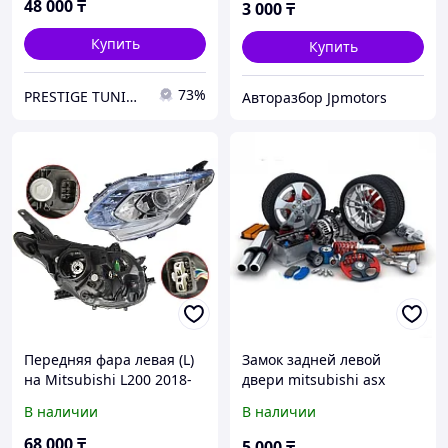
48 000
₸
3 000
₸
Купить
Купить
73%
PRESTIGE TUNING
Авторазбор Jpmotors
Передняя фара левая (L)
Замок задней левой
на Mitsubishi L200 2018-
двери mitsubishi asx
23 под ксенон, с
В наличии
В наличии
корректором (TYC TW)
68 000
₸
5 000
₸