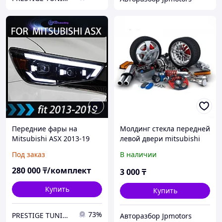
Передние фары на
Молдинг стекла передней
Mitsubishi ASX 2013-19
левой двери mitsubishi
тюнинг FULL LED
asx
Под заказ
В наличии
280 000
₸/комплект
3 000
₸
Купить
Купить
73%
PRESTIGE TUNING
Авторазбор Jpmotors