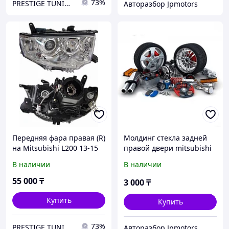
73%
PRESTIGE TUNING
Авторазбор Jpmotors
Передняя фара правая (R)
Молдинг стекла задней
на Mitsubishi L200 13-15
правой двери mitsubishi
под ксенон с
asx
В наличии
В наличии
электрокорректором (SAT)
55 000
₸
3 000
₸
Купить
Купить
73%
PRESTIGE TUNING
Авторазбор Jpmotors