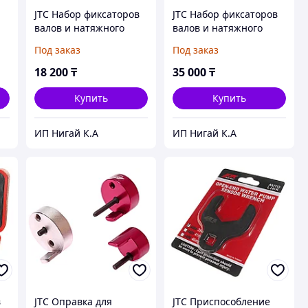
JTC Набор фиксаторов
JTC Набор фиксаторов
валов и натяжного
валов и натяжного
устройства приводного
устройства приводного
Под заказ
Под заказ
ремня ГРМ
ремня ГРМ (OPEL) JTC
D
(HYUNDAI,MITSUBISHI)
18 200
₸
35 000
₸
JTC
Купить
Купить
ИП Нигай К.А
ИП Нигай К.А
в
JTC Оправка для
JTC Приспособление