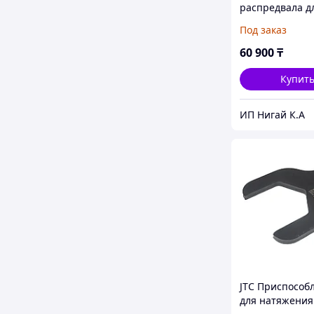
распредвала д
установки фаз
Под заказ
(FORD 4.6/5.4/6.
60 900
₸
Купит
ИП Нигай К.А
JTC Приспособ
для натяжения