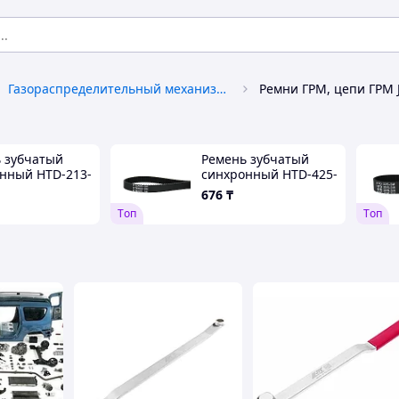
Газораспределительный механизм (ГРМ)
Ремни ГРМ, цепи ГРМ 
 зубчатый
Ремень зубчатый
нный HTD-213-
синхронный HTD-425-
RUSBELT
5М-15 RUSBELT
676
₸
Tоп
Tоп