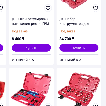
JTC Ключ регулировки
JTC Набор
я
натяжения ремня ГРМ
инструментов для
C
GM (OPEL) JTC
гибких поликлиновых
Под заказ
Под заказ
ремней 2 предмета в
кейсе JTC
8 400
₸
34 700
₸
Купить
Купить
ИП Нигай К.А
ИП Нигай К.А