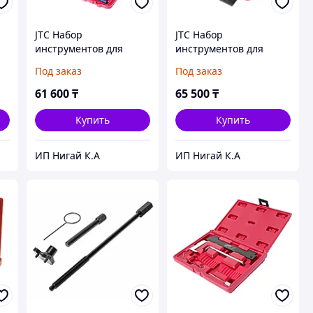
JTC Набор
JTC Набор
инструментов для
инструментов для
натяжения ремня ГРМ
обслуживания
Под заказ
Под заказ
я
универсальный
дизельного двигателя
(рычаги,ключи) 8пр. в
PEUGEOT CITROEN 11
61 600
₸
65 500
₸
кейсе JTC
предметов (кейс) JTC
Купить
Купить
ИП Нигай К.А
ИП Нигай К.А