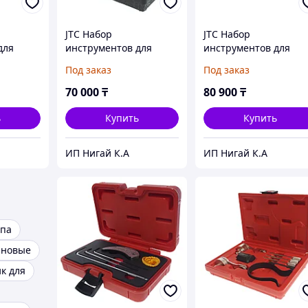
JTC Набор
JTC Набор
для
инструментов для
инструментов для
иновых
монтажа ремней
натяжения и замены
Под заказ
Под заказ
мета
поликлиновых JTC
поликлинового ремн
 в кейсе
универсальный JTC
70 000
₸
80 900
₸
ь
Купить
Купить
ИП Нигай К.А
ИП Нигай К.А
ппа
иновые
к для