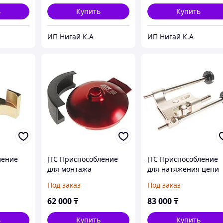
JTC
JTC
ь
Купить
Купить
ИП Нигай К.А
ИП Нигай К.А
ление
JTC Приспособление
JTC Приспособление
для монтажа
для натяжения цепи
мня
поликлинового ремня
ГРМ BMW N63,N74 JT
Под заказ
Под заказ
BMW дв.N52K (06-10)
JTC
62 000
₸
83 000
₸
ь
Купить
Купить