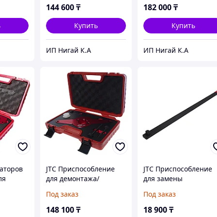
ERCEDES)
цепи ГРМ (MERCEDES)
(BMW N62,N73) JTC
144 600
₸
182 000
₸
JTC
ь
Купить
Купить
ИП Нигай К.А
ИП Нигай К.А
саторов
JTC Приспособление
JTC Приспособление
ля
для демонтажа/
для замены
 ГРМ
монтажа гасителя
поликлинового ремн
Под заказ
Под заказ
колебаний цепи ГРМ
(MB M270 T55x500мм)
,S63,CL
(VW AUDI TFSI 1.8/2.0)
(L) OEM 270589000700
148 100
₸
18 900
₸