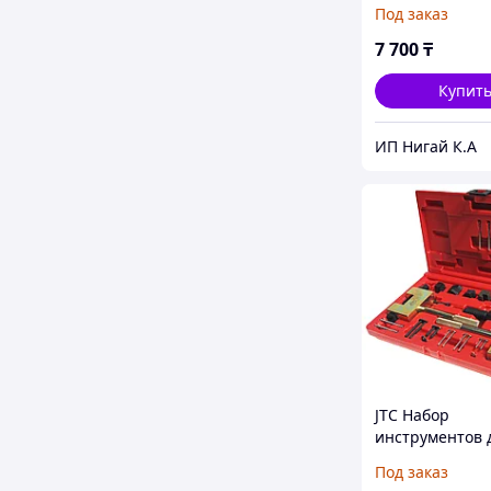
ГРМ (VW AUDI 
Под заказ
SKODA PORSCH
JTC
7 700
₸
Купит
ИП Нигай К.А
JTC Набор
инструментов 
разборки и сб
Под заказ
звеньев цепи 