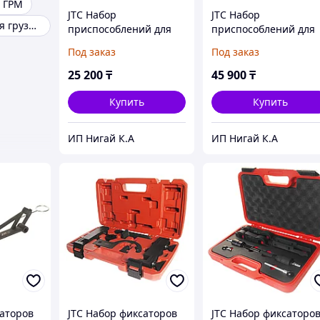
 ГРМ
JTC Набор
JTC Набор
Инструмент для грузовых автомобилей
приспособлений для
приспособлений для
замены ремня ГРМ
замены ремня ГРМ
Под заказ
Под заказ
(NISSAN MR20DD 2.0)
дизель (PEUGEOT
JTC
CITROEN JAGUAR LAN
25 200
₸
45 900
₸
ROVER) JTC
Купить
Купить
ИП Нигай К.А
ИП Нигай К.А
саторов
JTC Набор фиксаторов
JTC Набор фиксаторо