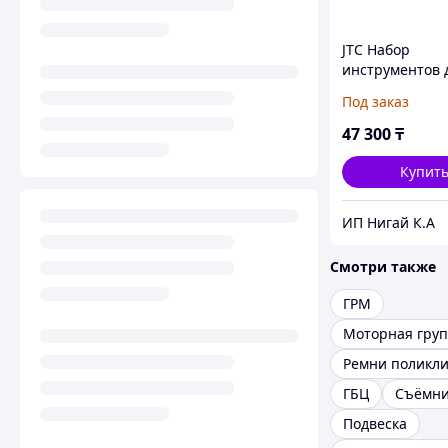
JTC Набор
инструментов 
гибких поликл
Под заказ
ремней 4 пред
универсальный
47 300
₸
JTC
Купит
ИП Нигай К.А
Смотри также
ГРМ
Моторная гру
Ремни поликл
ГБЦ
Съёмни
Подвеска