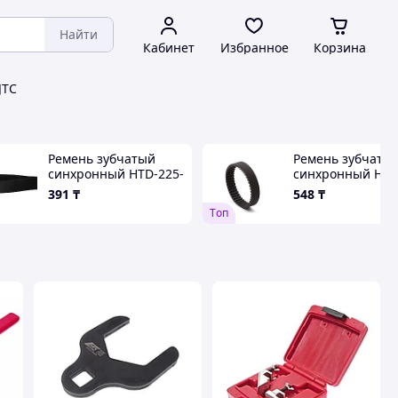
Найти
Кабинет
Избранное
Корзина
JTC
Ремень зубчатый
Ремень зубчаты
синхронный HTD-225-
синхронный HTD
3М-15 RUSBELT
5М-15 RUSBELT
391
₸
548
₸
Tоп