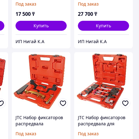
М
ролика поликлинового
(CITROEN,PEUGEOT) JTC
Под заказ
Под заказ
ремня JTC
17 500
₸
27 700
₸
Купить
Купить
ИП Нигай К.А
ИП Нигай К.А
JTC Набор фиксаторов
JTC Набор фиксаторов
распредвала
распредвала для
(MERCEDES M271) в
установки фаз ГРМ
Под заказ
Под заказ
кейсе JTC
(BMW S63) JTC