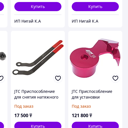
Купить
Купить
ИП Нигай К.А
ИП Нигай К.А
JTC Приспособление
JTC Приспособление
для снятия натяжного
для установки
C
ролика поликлинового
поликлинового ремня
Под заказ
Под заказ
ремня (MINI COOPER
(BMW M47,M57) JTC
N12,N14,N16,N18) JTC
17 500
₸
121 800
₸
Купить
Купить