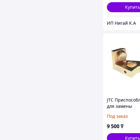
S63,CLK63) JTC
Купит
ИП Нигай К.А
JTC Приспособ
для замены
приводного ре
Под заказ
(MERCEDES) JTC
9 500
₸
Купит