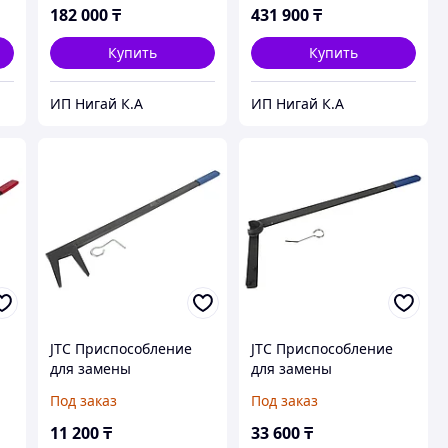
182 000
₸
431 900
₸
Купить
Купить
ИП Нигай К.А
ИП Нигай К.А
JTC Приспособление
JTC Приспособление
для замены
для замены
я
поликлинового ремня
поликлинового ремня
Под заказ
Под заказ
(MINI COOPER
(MINI COOPER W11) JTC
R50,R53,W10,W11) JTC
11 200
₸
33 600
₸