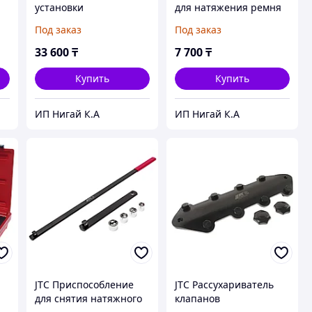
установки
для натяжения ремня
поликлиновых ремней
ГРМ (GM,OPEL) JTC
Под заказ
Под заказ
3 предмета JTC
33 600
₸
7 700
₸
Купить
Купить
ИП Нигай К.А
ИП Нигай К.А
JTC Приспособление
JTC Рассухариватель
для снятия натяжного
клапанов