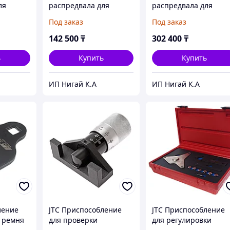
ля
распредвала для
распредвала для
 ГРМ
установки фаз ГРМ
установки фаз ГРМ
Под заказ
Под заказ
8L) JTC
(LAND ROVER V8 5,0,
(PORSCHE Cayenne V8
JAGUAR) JTC
4.5/4.8) JTC
142 500
₸
302 400
₸
ь
Купить
Купить
ИП Нигай К.А
ИП Нигай К.А
ление
JTC Приспособление
JTC Приспособление
 ремня
для проверки
для регулировки