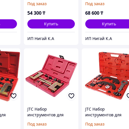
SEAT
натяжения ремней JTC
натяжения ремня ГР
Под заказ
Под заказ
E OPEL)
(FIAT ALFA ROMEO
LANCIA) JTC
54 300
₸
68 600
₸
ь
Купить
Купить
ИП Нигай К.А
ИП Нигай К.А
JTC Набор
JTC Набор
для
инструментов для
инструментов для
орки
соединения и
установки и
Под заказ
Под заказ
ГРМ
разъединения звеньев
регулировки фаз ГРМ