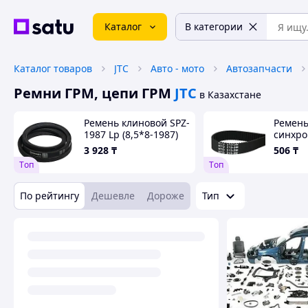
Каталог
В категории
Каталог товаров
JTC
Авто - мото
Автозапчасти
Ремни ГРМ, цепи ГРМ
JTC
в Казахстане
Ремень клиновой SPZ-
Ремень
1987 Lp (8,5*8-1987)
синхро
CONTI-V
3М-15 
3 928
₸
506
₸
Tоп
Tоп
По рейтингу
Дешевле
Дороже
Тип