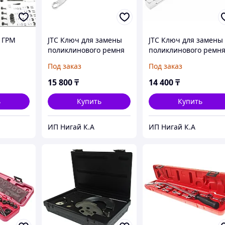
 ГРМ
JTC Ключ для замены
JTC Ключ для замены
поликлинового ремня
поликлинового ремн
(FORD,MAZDA дв.TDCI)
сервисный (VOLVO) JT
Под заказ
Под заказ
JTC
15 800
₸
14 400
₸
ь
Купить
Купить
ИП Нигай К.А
ИП Нигай К.А