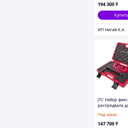
двигателей (M
194 300
₸
JTC
Купит
ИП Нигай К.А
JTC Набор фик
распредвала д
установки фаз
Под заказ
(MERCEDES
M156,ML63,S63L
147 700
₸