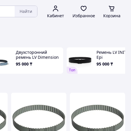
Найти
Кабинет
Избранное
Корзина
Двухсторонний
Ремень LV INITIA
ремень LV Dimension
Epi
40 мм Blue
95 000
₸
95 000
₸
Tоп