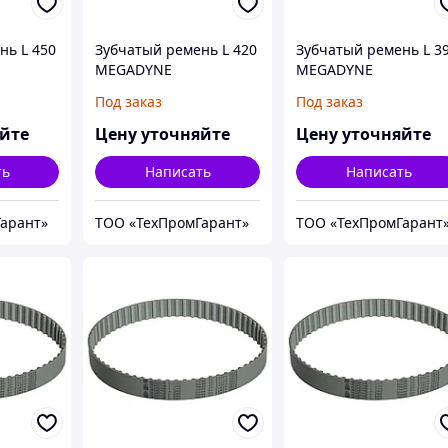
нь L 450
Зубчатый ремень L 420
Зубчатый ремень L 3
MEGADYNE
MEGADYNE
MEGAPOWER
MEGAPOWER
Под заказ
Под заказ
яйте
Цену уточняйте
Цену уточняйте
ть
Написать
Написать
арант»
ТОО «ТехПромГарант»
ТОО «ТехПромГарант