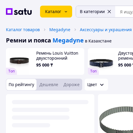
Каталог
В категории
Каталог товаров
Megadyne
Аксессуары и украшения
Ремни и пояса
Megadyne
в Казахстане
Ремень Louis Vuitton
Двусто
двухсторонний
ремень 
Monogram Embossed
мм Blu
95 000
₸
95 000
Leather 40 мм, Brown
кожи
Tоп
Tоп
По рейтингу
Дешевле
Дороже
Цвет