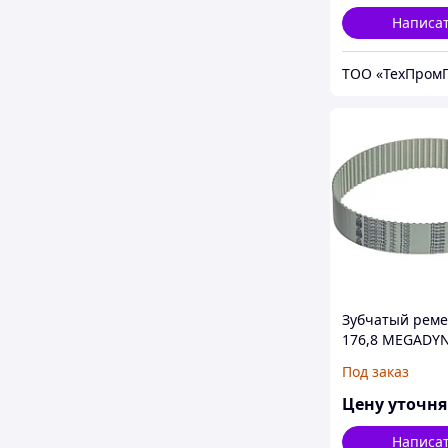
Написа
ТОО «ТехПромГ
Зубчатый рем
176,8 MEGADY
MEGAPOWER
Под заказ
Цену уточн
Написа