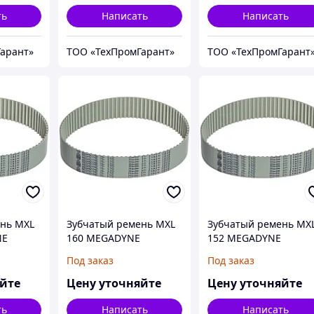
ть
Написать
Написать
арант»
ТОО «ТехПромГарант»
ТОО «ТехПромГарант
ень MXL
Зубчатый ремень MXL
Зубчатый ремень MX
NE
160 MEGADYNE
152 MEGADYNE
MEGAPOWER
MEGAPOWER
Под заказ
Под заказ
яйте
Цену уточняйте
Цену уточняйте
ть
Написать
Написать