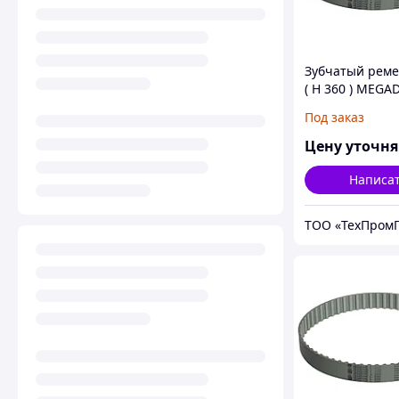
Зубчатый реме
( Н 360 ) MEGA
MEGAPOWER
Под заказ
Цену уточн
Написа
ТОО «ТехПромГ