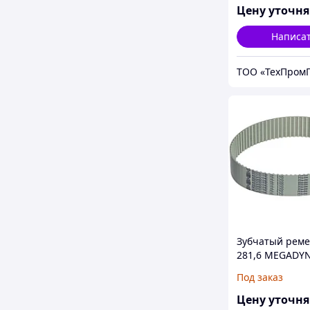
Цену уточн
Написа
ТОО «ТехПромГ
Зубчатый рем
281,6 MEGADY
MEGAPOWER
Под заказ
Цену уточн