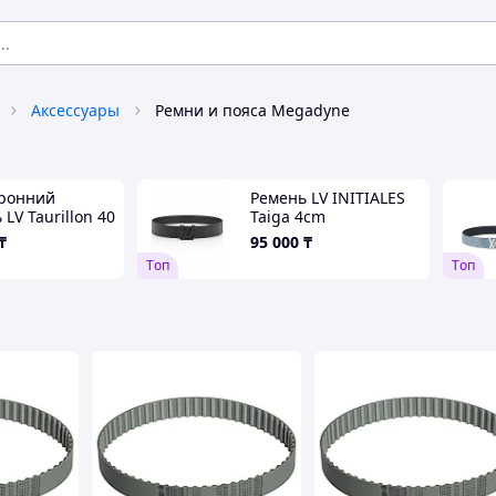
Аксессуары
Ремни и пояса Megadyne
ронний
Ремень LV INITIALES
LV Taurillon 40
Taiga 4cm
e из мягкой
односторонний,
₸
95 000
₸
широкий
Tоп
Tоп