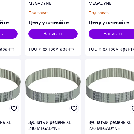
MEGADYNE
MEGADYNE
MEGAPOWER
MEGAPOWER
Под заказ
Под заказ
яйте
Цену уточняйте
Цену уточняйте
ть
Написать
Написать
арант»
ТОО «ТехПромГарант»
ТОО «ТехПромГарант
нь XL
Зубчатый ремень XL
Зубчатый ремень XL
240 MEGADYNE
220 MEGADYNE