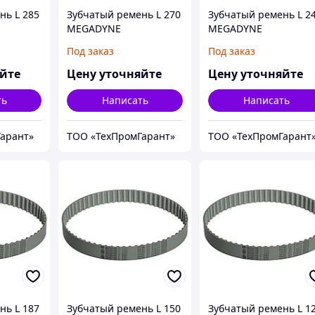
нь L 285
Зубчатый ремень L 270
Зубчатый ремень L 2
MEGADYNE
MEGADYNE
MEGAPOWER
MEGAPOWER
Под заказ
Под заказ
яйте
Цену уточняйте
Цену уточняйте
ть
Написать
Написать
арант»
ТОО «ТехПромГарант»
ТОО «ТехПромГарант
нь L 187
Зубчатый ремень L 150
Зубчатый ремень L 1