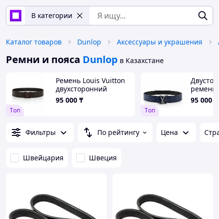
В категории
Каталог товаров
Dunlop
Аксессуары и украшения
Ремни и пояса
Dunlop
в Казахстане
Ремень Louis Vuitton
Двусто
двухсторонний
ремень L
Monogram Embossed
мм Blue
95 000
₸
95 000
₸
Leather 40 мм, Brown
кожи
Tоп
Tоп
Фильтры
По рейтингу
Цена
Стр
Швейцария
Швеция