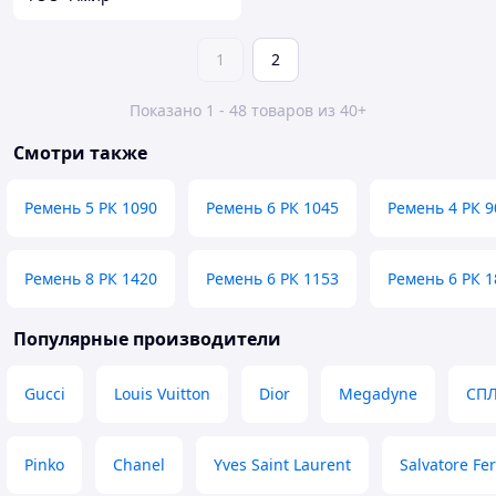
1
2
Показано 1 - 48 товаров из 40+
Смотри также
Ремень 5 РК 1090
Ремень 6 РК 1045
Ремень 4 РК 9
Ремень 8 РК 1420
Ремень 6 РК 1153
Ремень 6 РК 1
Популярные производители
Gucci
Louis Vuitton
Dior
Megadyne
СП
Pinko
Chanel
Yves Saint Laurent
Salvatore F