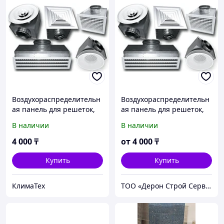
Воздухораспределительн
Воздухораспределительн
ая панель для решеток,
ая панель для решеток,
диффузоров, фанкойлов,
диффузоров, фанкойлов,
В наличии
В наличии
потолочных и канальных
потолочных и канальных
кондиционеров.
кондиционеров.
4 000
₸
от
4 000
₸
Купить
Купить
КлимаТех
ТОО «Дерон Строй Сервис» г. Астана