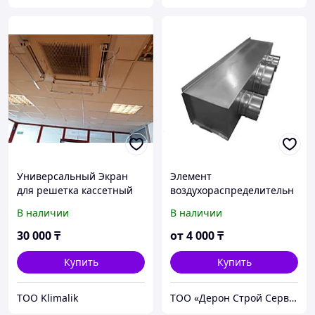
Универсальный Экран
Элемент
для решетка кассетный
воздухораспределительн
диффузор кондиционера
ой сети для решеток,
В наличии
В наличии
Klimalik
диффузоров, фанкойлов,
потолочных и канальных
30 000
₸
от
4 000
₸
кондиционеров
Купить
Купить
TOO Klimalik
ТОО «Дерон Строй Сервис» г. Астана