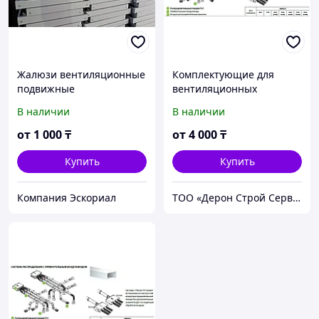
Жалюзи вентиляционные
Комплектующие для
подвижные
вентиляционных
рециркуляции воздуха
решеток и диффузоров.
В наличии
В наличии
от
1 000
₸
от
4 000
₸
Купить
Купить
Компания Эскориал
ТОО «Дерон Строй Сервис» г. Астана