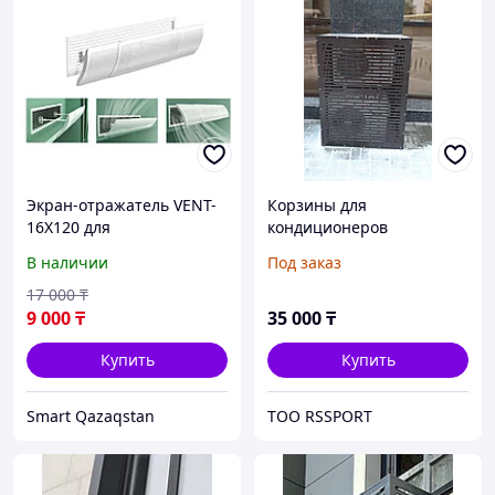
Экран-отражатель VENT-
Корзины для
16X120 для
кондиционеров
вентиляционной
В наличии
Под заказ
решетки от 80 до 120 см,
высота экрана 16 см
17 000
₸
9 000
₸
35 000
₸
Купить
Купить
Smart Qazaqstan
ТОО RSSPORT