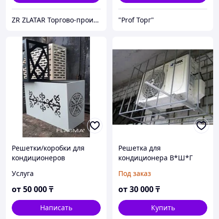
ZR ZLATAR Торгово-производственная Компания.
"Prof Торг"
Решетки/коробки для
Решетка для
кондиционеров
кондиционера В*Ш*Г
60*90*60см
Услуга
Под заказ
от
50 000
₸
от
30 000
₸
Написать
Купить