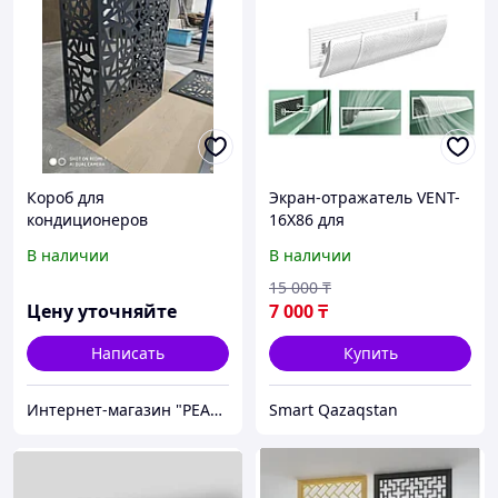
Короб для
Экран-отражатель VENT-
кондиционеров
16X86 для
вентиляционной
В наличии
В наличии
решетки от 49 до 86 см,
высота экрана 16 см
15 000
₸
Цену уточняйте
7 000
₸
Написать
Купить
Интернет-магазин "РЕАЛ ПРАЙС"
Smart Qazaqstan