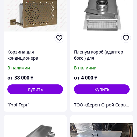
Корзина для
Пленум короб (адаптер
кондиционера
бокс ) для
вентиляционных
В наличии
В наличии
решеток.
от
38 000
₸
от
4 000
₸
Купить
Купить
"Prof Торг"
ТОО «Дерон Строй Сервис» г. Астана