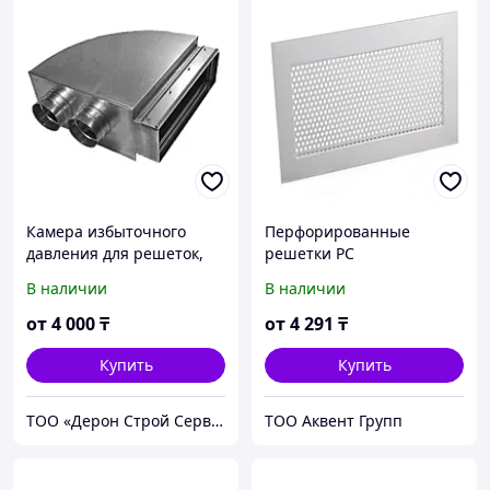
Камера избыточного
Перфорированные
давления для решеток,
решетки PC
диффузоров, фанкойлов,
В наличии
В наличии
потолочных и канальных
кондиционеров.
от
4 000
₸
от
4 291
₸
Купить
Купить
ТОО «Дерон Строй Сервис» г. Астана
ТОО Aквент Групп