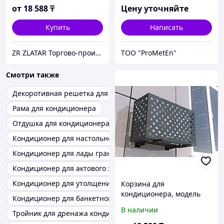
от
18 588
₸
Цену уточняйте
Купить
Написать
ZR ZLATAR Торгово-производственная Компания.
ТОО "ProMetEn"
Смотри также
Декоротивная решетка для кондиционера
Рама для кондиционера
Отдушка для кондиционера
Кондиционер для настольного использования
Кондиционер для лады гранты
Кондиционер для актового зала
Кондиционер для утолщения
Корзина для
кондиционера, модель
Кондиционер для банкетного зала
№2
В наличии
Тройник для дренажа кондиционера