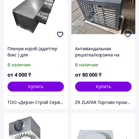
Пленум короб (адаптер
Антивандальная
бокс ) для
решетка/корзина на
вентиляционных
наружный блок
В наличии
В наличии
приточных решеток
кондиционера
от
4 000
₸
от
80 000
₸
Купить
Купить
ТОО «Дерон Строй Сервис» г. Астана
ZR ZLATAR Торгово-производственная Компания.