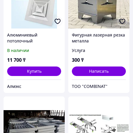
Алюминиевый
Фигурная лазерная резка
потолочный
металла
регулируемый диффузор
В наличии
Услуга
4-АПР 300х300мм (с КРВ)
11 700
₸
300
₸
Купить
Написать
Алмэкс
ТОО "COMBINAT"