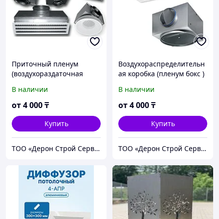
Приточный пленум
Воздухораспределительн
(воздухораздаточная
ая коробка (пленум бокс )
панель) для решеток,
для решеток,
В наличии
В наличии
диффузоров.
диффузоров.
от
4 000
₸
от
4 000
₸
Купить
Купить
ТОО «Дерон Строй Сервис» г. Астана
ТОО «Дерон Строй Сервис» г. Астана