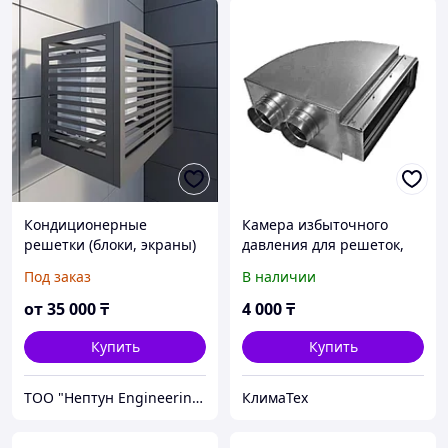
Кондиционерные
Камера избыточного
решетки (блоки, экраны)
давления для решеток,
диффузоров, фанкойлов,
Под заказ
В наличии
потолочных и канальных
кондиционеров.
от
35 000
₸
4 000
₸
Купить
Купить
ТОО "Нептун Engineering"
КлимаТех