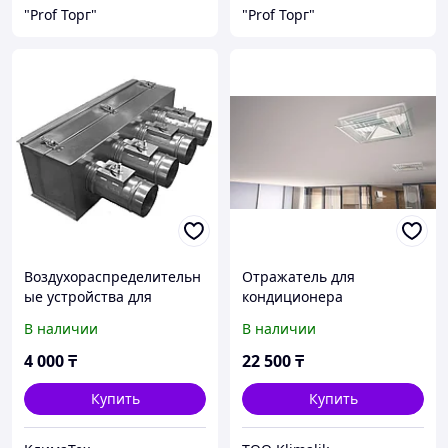
"Prof Торг"
"Prof Торг"
Воздухораспределительн
Отражатель для
ые устройства для
кондиционера
решеток, диффузоров,
решетчатый Klimalik
В наличии
В наличии
фанкойлов, потолочных и
квадратные решётки
канальных
4 000
₸
22 500
₸
кондиционеров.
Купить
Купить