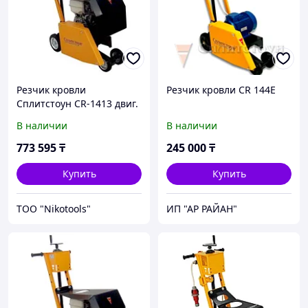
Резчик кровли
Резчик кровли CR 144Е
Сплитстоун CR-1413 двиг.
Loncin
В наличии
В наличии
773 595
₸
245 000
₸
Купить
Купить
ТОО "Nikotools"
ИП "АР РАЙАН"