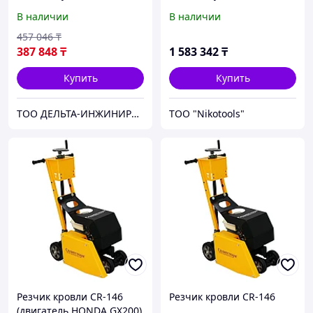
Loncin
В наличии
В наличии
457 046
₸
387 848
₸
1 583 342
₸
Купить
Купить
ТОО ДЕЛЬТА-ИНЖИНИРИНГ | Оборудование и станки из России без посредников
ТОО "Nikotools"
Резчик кровли CR-146
Резчик кровли CR-146
(двигатель HONDA GX200)