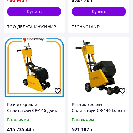
430 945
₸
378 478
₸
Купить
Купить
ТОО ДЕЛЬТА-ИНЖИНИРИНГ | Оборудование и станки из России без посредников
TECHNOLAND
Резчик кровли
Резчик кровли
Сплитстоун CR-146 двиг.
Сплитстоун CR-146 Loncin
Loncin
В наличии
В наличии
415 735
.44
₸
521 182
₸