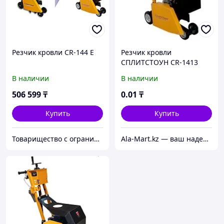
Резчик кровли CR-144 Е
Резчик кровли
СПЛИТСТОУН CR-1413
В наличии
В наличии
506 599
₸
0
.01
₸
Купить
Купить
Товарищество с ограниченной ответственностью "Infinity Power"
Ala-Mart.kz — ваш надежный партнер в мире качественных товаров.