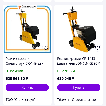
Резчик кровли
Резчик кровли CR-1413
Сплитстоун CR-149 двиг.
(двигатель LONCIN G390F)
Loncin
В наличии
В наличии
520 961
.30
₸
639 045
₸
Купить
Купить
ТОО "Сплитстоун"
Titawin - Строительные материалы и оборудование