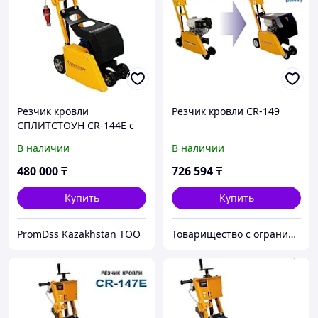
Резчик кровли
Резчик кровли CR-149
СПЛИТСТОУН CR-144E c
электрическим
В наличии
В наличии
двигателем
480 000
₸
726 594
₸
Купить
Купить
PromDss Kazakhstan TOO
Товарищество с ограниченной ответственностью "Infinity Power"