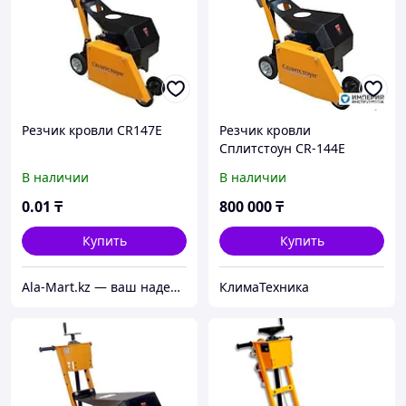
Резчик кровли CR147E
Резчик кровли
Сплитстоун CR-144E
(короб)
В наличии
В наличии
0
.01
₸
800 000
₸
Купить
Купить
Ala-Mart.kz — ваш надежный партнер в мире качественных товаров.
КлимаТехника