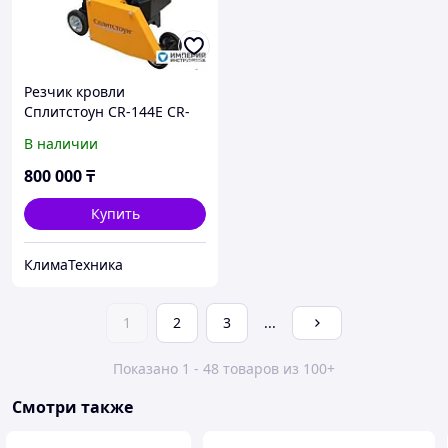
Резчик кровли
Сплитстоун CR-144E CR-
144E+ОД6.06 (МЗ)
В наличии
800 000
₸
Купить
КлимаТехника
1
2
3
...
Показано 1 - 48 товаров из 100+
Смотри также