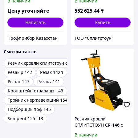
В наличии
В наличии
Цену уточняйте
552 625
.44
₸
Написать
Купить
Профприбор Казахстан
ТОО "Сплитстоун"
Смотри также
Резчик кровли сплитстоун cr 144e
Резак р 142
Резак 142п
Рычаг 147
Резак а141
Кронштейн отвала дз-143
Тройник нержавеющий 154
Подборщик прф 145
Semperit 155 r13
Резчик кровли
СПЛИТСТОУН CR-146 c
двигателем LIFAN 170F-C
В наличии