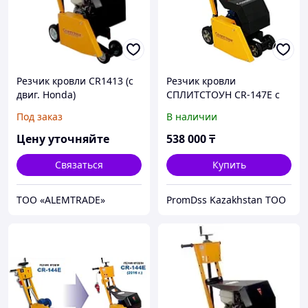
Резчик кровли CR1413 (с
Резчик кровли
двиг. Honda)
СПЛИТСТОУН CR-147E c
электрическим
Под заказ
В наличии
двигателем
Цену уточняйте
538 000
₸
Связаться
Купить
ТОО «ALEMTRADE»
PromDss Kazakhstan TOO