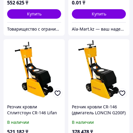
552 625
₸
0
.01
₸
Купить
Купить
Товарищество с ограниченной ответственностью "Infinity Power"
Ala-Mart.kz — ваш надежный партнер в мире качественных товаров.
Резчик кровли
Резчик кровли CR-146
Сплитстоун CR-146 Lifan
(двигатель LONCIN G200F)
В наличии
В наличии
521 182
₸
378 478
₸