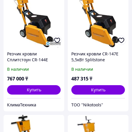
Резчик кровли
Резчик кровли CR-147E
Сплитстоун CR-144E
5,5кВт Splitstone
(стрейч плёнка)
(Сплитстоун)
В наличии
В наличии
767 000
₸
487 315
₸
Купить
Купить
КлимаТехника
ТОО "Nikotools"