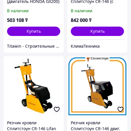
(двигатель HONDA GX200)
Сплитстоун CR-146 (с
двиг. Honda GX200) (5,5HP)
В наличии
В наличии
R-146+ОД6.12-01 (МЗ) (Q)
503 108
₸
842 000
₸
Купить
Купить
Titawin - Строительные материалы и оборудование
КлимаТехника
Резчик кровли
Резчик кровли
Сплитстоун CR-146 Lifan
Сплитстоун CR-146 двиг.