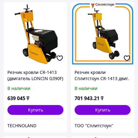
Резчик кровли CR-1413
Резчик кровли
(двигатель LONCIN G390F)
Сплитстоун CR-1413 двиг.
Loncin
В наличии
В наличии
639 045
₸
701 943
.21
₸
Купить
Купить
TECHNOLAND
ТОО "Сплитстоун"