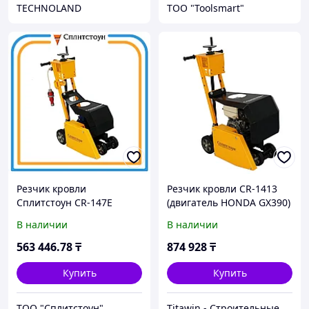
TECHNOLAND
ТОО "Toolsmart"
Резчик кровли
Резчик кровли CR-1413
Сплитстоун CR-147E
(двигатель HONDA GX390)
В наличии
В наличии
563 446
.78
₸
874 928
₸
Купить
Купить
ТОО "Сплитстоун"
Titawin - Строительные материалы и оборудование