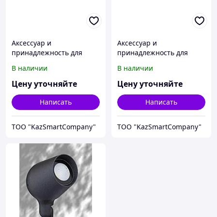
Аксессуар и
Аксессуар и
принадлежность для
принадлежность для
температурной
температурной
В наличии
В наличии
калибровки Fluke
калибровки Fluke
Calibration 3110-2
Calibration 3110-3
Цену уточняйте
Цену уточняйте
Написать
Написать
ТОО "KazSmartCompany"
ТОО "KazSmartCompany"