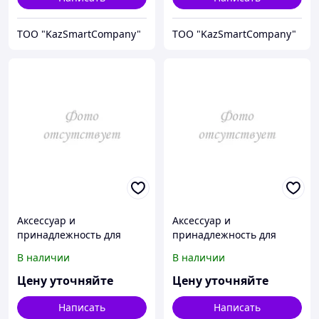
ТОО "KazSmartCompany"
ТОО "KazSmartCompany"
Аксессуар и
Аксессуар и
принадлежность для
принадлежность для
температурной
температурной
В наличии
В наличии
калибровки Fluke
калибровки Fluke
Calibration 3102-4
Calibration 3102-5
Цену уточняйте
Цену уточняйте
Написать
Написать