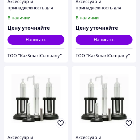
Аксессуар и
Аксессуар и
принадлежность для
принадлежность для
температурной
температурной
В наличии
В наличии
калибровки Fluke
калибровки Fluke
Calibration 7526A case
Calibration 3901-13
Цену уточняйте
Цену уточняйте
Написать
Написать
ТОО "KazSmartCompany"
ТОО "KazSmartCompany"
Аксессуар и
Аксессуар и