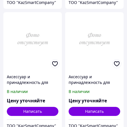
ТОО "KazSmartCompany"
ТОО "KazSmartCompany"
Аксессуар и
Аксессуар и
принадлежность для
принадлежность для
температурной
температурной
В наличии
В наличии
калибровки Fluke
калибровки Fluke
Calibration 3103-3
Calibration 3103-Y
Цену уточняйте
Цену уточняйте
Написать
Написать
ТОО "KazSmartCompany"
ТОО "KazSmartCompany"