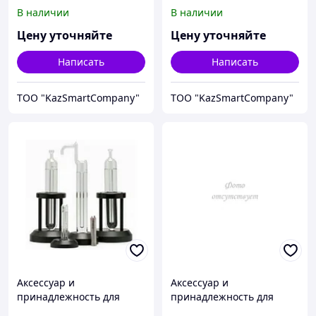
температурной
температурной
В наличии
В наличии
калибровки Fluke
калибровки Fluke
Calibration 3901-23
Calibration 5901-ITST
Цену уточняйте
Цену уточняйте
Написать
Написать
ТОО "KazSmartCompany"
ТОО "KazSmartCompany"
Аксессуар и
Аксессуар и
принадлежность для
принадлежность для
температурной
температурной