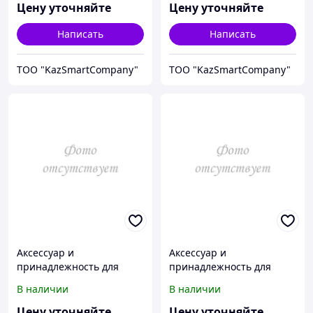
Calibration 2127-9114
Calibration 2129
Цену уточняйте
Цену уточняйте
Написать
Написать
ТОО "KazSmartCompany"
ТОО "KazSmartCompany"
Аксессуар и
Аксессуар и
принадлежность для
принадлежность для
температурной
температурной
В наличии
В наличии
калибровки Fluke
калибровки Fluke
Calibration 2127-CB
Calibration 2130
Цену уточняйте
Цену уточняйте