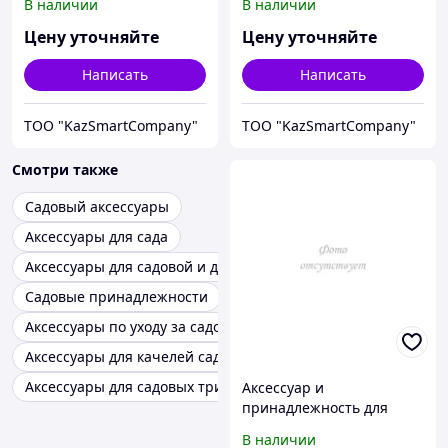
В наличии
В наличии
калибровки Fluke
калибровки Fluke
Calibration 5901-SMPL
Calibration 9118A-3118A-1
Цену уточняйте
Цену уточняйте
Написать
Написать
ТОО "KazSmartCompany"
ТОО "KazSmartCompany"
Смотри также
Садовый аксессуары
Аксессуары для сада
Аксессуары для садовой и дачной техники
Садовые принадлежности
Аксессуары по уходу за садом
Аксессуары для качелей садовых
Аксессуары для садовых триммеров
Аксессуар и
принадлежность для
температурной
В наличии
калибровки Fluke