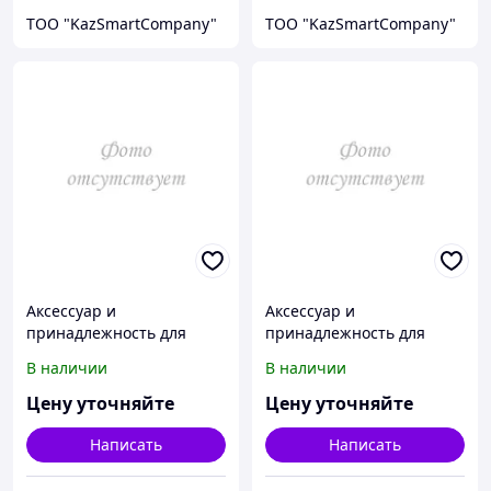
ТОО "KazSmartCompany"
ТОО "KazSmartCompany"
Аксессуар и
Аксессуар и
принадлежность для
принадлежность для
температурной
температурной
В наличии
В наличии
калибровки Fluke
калибровки Fluke
Calibration 3102-Y
Calibration 3103-2
Цену уточняйте
Цену уточняйте
Написать
Написать