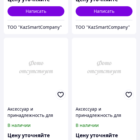
Написать
Написать
ТОО "KazSmartCompany"
ТОО "KazSmartCompany"
Аксессуар и
Аксессуар и
принадлежность для
принадлежность для
температурной
температурной
В наличии
В наличии
калибровки Fluke
калибровки Fluke
Calibration 2126
Calibration 2942-9260
Цену уточняйте
Цену уточняйте