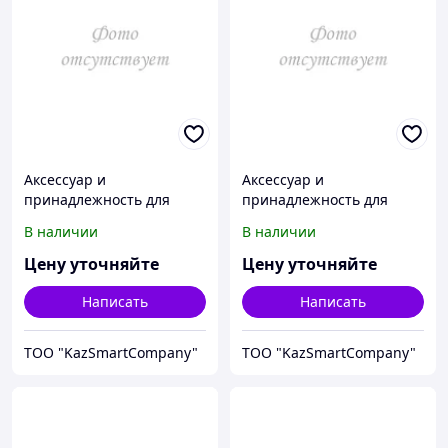
Аксессуар и
Аксессуар и
принадлежность для
принадлежность для
температурной
температурной
В наличии
В наличии
калибровки Fluke
калибровки Fluke
Calibration 3107-2437
Calibration 3107-2500
Цену уточняйте
Цену уточняйте
Написать
Написать
ТОО "KazSmartCompany"
ТОО "KazSmartCompany"