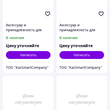
Аксессуар и
Аксессуар и
принадлежность для
принадлежность для
температурной
температурной
В наличии
В наличии
калибровки Fluke
калибровки Fluke
Calibration 3110-1
Calibration 3109-Y
Цену уточняйте
Цену уточняйте
Написать
Написать
ТОО "KazSmartCompany"
ТОО "KazSmartCompany"