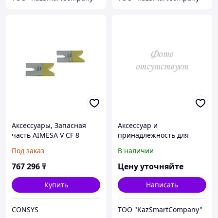
Аксессуары, Запасная
Аксессуар и
часть AIMESA V CF 8
принадлежность для
температурной
Под заказ
В наличии
калибровки Fluke
Calibration 3103-6
767 296
₸
Цену уточняйте
Купить
Написать
CONSYS
ТОО "KazSmartCompany"