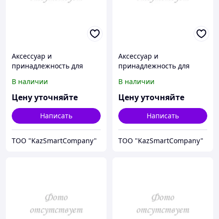
Аксессуар и
Аксессуар и
принадлежность для
принадлежность для
температурной
температурной
В наличии
В наличии
калибровки Fluke
калибровки Fluke
Calibration 3109-3
Calibration 3109-4
Цену уточняйте
Цену уточняйте
Написать
Написать
ТОО "KazSmartCompany"
ТОО "KazSmartCompany"