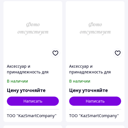
Аксессуар и
Аксессуар и
принадлежность для
принадлежность для
температурной
температурной
В наличии
В наличии
калибровки Fluke
калибровки Fluke
Calibration 3107-2000
Calibration 3107-2125
Цену уточняйте
Цену уточняйте
Написать
Написать
ТОО "KazSmartCompany"
ТОО "KazSmartCompany"