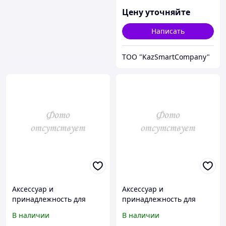
Calibration 9118A-3118A-
Цену уточняйте
1/SLU
Написать
ТОО "KazSmartCompany"
Аксессуар и
Аксессуар и
принадлежность для
принадлежность для
температурной
температурной
В наличии
В наличии
калибровки Fluke
калибровки Fluke