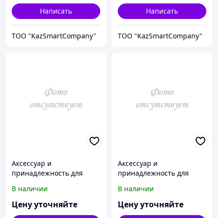
Написать
Написать
ТОО "KazSmartCompany"
ТОО "KazSmartCompany"
Аксессуар и
Аксессуар и
принадлежность для
принадлежность для
температурной
температурной
В наличии
В наличии
калибровки Fluke
калибровки Fluke
Calibration 3102-0
Calibration 3102-1
Цену уточняйте
Цену уточняйте