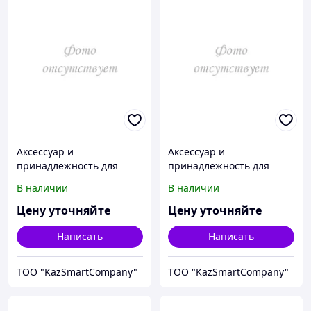
Аксессуар и
Аксессуар и
принадлежность для
принадлежность для
температурной
температурной
В наличии
В наличии
калибровки Fluke
калибровки Fluke
Calibration 3107-2156
Calibration 3107-2188
Цену уточняйте
Цену уточняйте
Написать
Написать
ТОО "KazSmartCompany"
ТОО "KazSmartCompany"