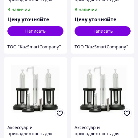
температурной
температурной
В наличии
В наличии
калибровки Fluke
калибровки Fluke
Calibration 3901-22
Calibration 3901-21
Цену уточняйте
Цену уточняйте
Написать
Написать
ТОО "KazSmartCompany"
ТОО "KazSmartCompany"
Аксессуар и
Аксессуар и
принадлежность для
принадлежность для