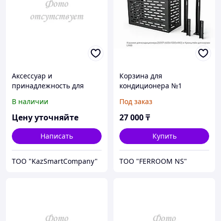
Аксессуар и
Корзина для
принадлежность для
кондиционера №1
температурной
(600х1000х440) и
В наличии
Под заказ
калибровки Fluke
Кронштейн для корзин
Calibration 3107-2901
L900
Цену уточняйте
27 000
₸
Написать
Купить
ТОО "KazSmartCompany"
ТОО "FERROOM NS"