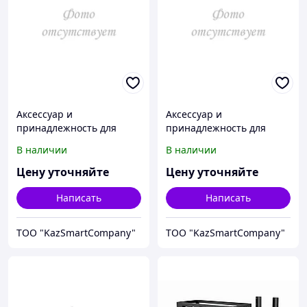
Аксессуар и
Аксессуар и
принадлежность для
принадлежность для
температурной
температурной
В наличии
В наличии
калибровки Fluke
калибровки Fluke
Calibration 3107-2563
Calibration 3107-2625
Цену уточняйте
Цену уточняйте
Написать
Написать
ТОО "KazSmartCompany"
ТОО "KazSmartCompany"