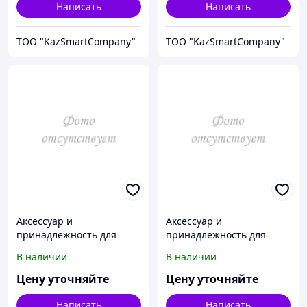
Написать
Написать
ТОО "KazSmartCompany"
ТОО "KazSmartCompany"
Аксессуар и
Аксессуар и
принадлежность для
принадлежность для
температурной
температурной
В наличии
В наличии
калибровки Fluke
калибровки Fluke
Calibration 3102-2
Calibration 3102-3
Цену уточняйте
Цену уточняйте
Написать
Написать