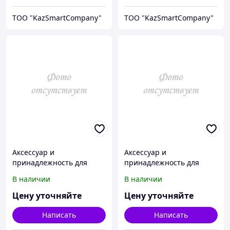
ТОО "KazSmartCompany"
ТОО "KazSmartCompany"
Аксессуар и
Аксессуар и
принадлежность для
принадлежность для
температурной
температурной
В наличии
В наличии
калибровки Fluke
калибровки Fluke
Calibration 3102-6
Calibration 3102-8
Цену уточняйте
Цену уточняйте
Написать
Написать