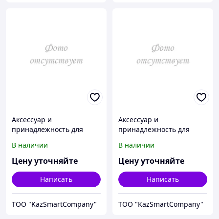
Аксессуар и
Аксессуар и
принадлежность для
принадлежность для
температурной
температурной
В наличии
В наличии
калибровки Fluke
калибровки Fluke
Calibration 3103-7
Calibration 3107-2063
Цену уточняйте
Цену уточняйте
Написать
Написать
ТОО "KazSmartCompany"
ТОО "KazSmartCompany"