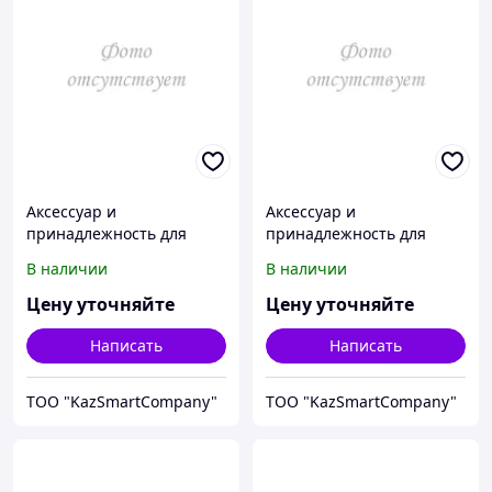
Аксессуар и
Аксессуар и
принадлежность для
принадлежность для
температурной
температурной
В наличии
В наличии
калибровки Fluke
калибровки Fluke
Calibration 3107-2375
Calibration 3107-2313
Цену уточняйте
Цену уточняйте
Написать
Написать
ТОО "KazSmartCompany"
ТОО "KazSmartCompany"