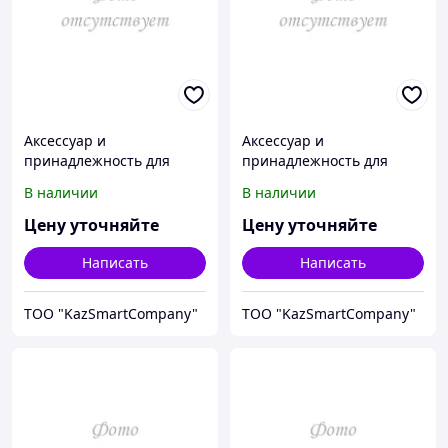
Аксессуар и
Аксессуар и
принадлежность для
принадлежность для
температурной
температурной
В наличии
В наличии
калибровки Fluke
калибровки Fluke
Calibration 3107-2902
Calibration 3109-0
Цену уточняйте
Цену уточняйте
Написать
Написать
ТОО "KazSmartCompany"
ТОО "KazSmartCompany"