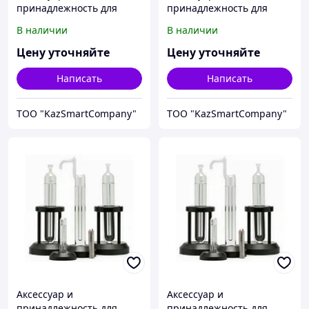
принадлежность для
принадлежность для
температурной
температурной
В наличии
В наличии
калибровки Fluke
калибровки Fluke
Calibration 3901-11
Calibration 3901-12
Цену уточняйте
Цену уточняйте
Написать
Написать
ТОО "KazSmartCompany"
ТОО "KazSmartCompany"
Аксессуар и
Аксессуар и
принадлежность для
принадлежность для