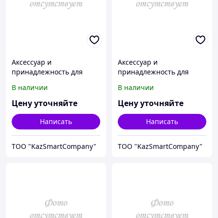
Аксессуар и
Аксессуар и
принадлежность для
принадлежность для
температурной
температурной
В наличии
В наличии
калибровки Fluke
калибровки Fluke
Calibration 3109-1
Calibration 3109-2
Цену уточняйте
Цену уточняйте
Написать
Написать
ТОО "KazSmartCompany"
ТОО "KazSmartCompany"