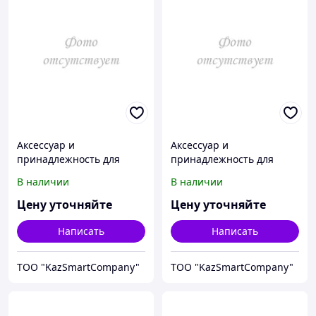
Аксессуар и
Аксессуар и
принадлежность для
принадлежность для
температурной
температурной
В наличии
В наличии
калибровки Fluke
калибровки Fluke
Calibration 3107-2219
Calibration 3107-2250
Цену уточняйте
Цену уточняйте
Написать
Написать
ТОО "KazSmartCompany"
ТОО "KazSmartCompany"