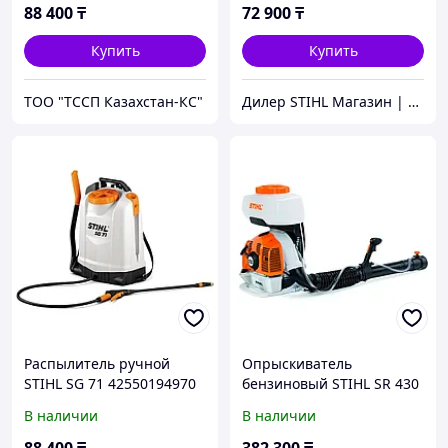
88 400
₸
72 900
₸
Купить
Купить
ТОО "ТССП Казахстан-КС"
Дилер STIHL Магазин | Сервисный Центр ШТИЛЬ.kz
Распылитель ручной
Опрыскиватель
STIHL SG 71 42550194970
бензиновый STIHL SR 430
42440112600
В наличии
В наличии