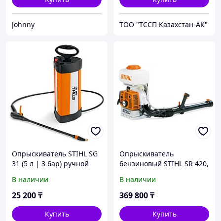
Johnny
ТОО "ТССП Казахстан-АК"
Опрыскиватель STIHL SG
Опрыскиватель
31 (5 л | 3 бар) ручной
бензиновый STIHL SR 420,
(бак 13 л, дальность
В наличии
В наличии
действия по горизонтали
12 м
25 200
₸
369 800
₸
Купить
Купить