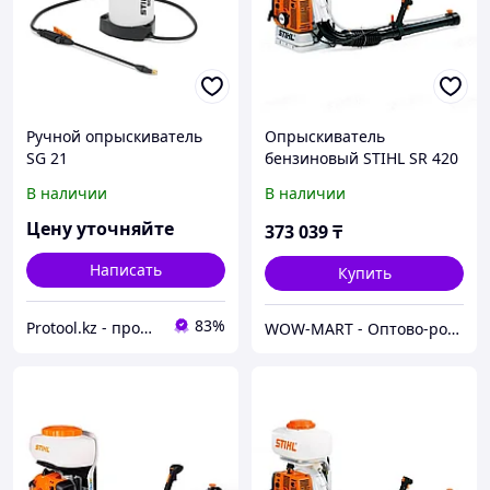
Ручной опрыскиватель
Опрыскиватель
SG 21
бензиновый STIHL SR 420
В наличии
В наличии
Цену уточняйте
373 039
₸
Написать
Купить
83%
Protool.kz - продажа электроинструмента, ручные строительные и садовые инструменты
WOW-MART - Оптово-розничный Склад - товары на заказ до двери