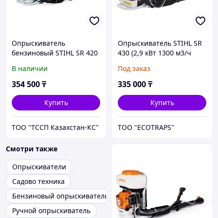
Опрыскиватель
Опрыскиватель STIHL SR
бензиновый STIHL SR 420
430 (2,9 кВт 1300 м3/ч
14,5 м) бензиновый STIHL
В наличии
Под заказ
SR 430 petrol sprayer
354 500
₸
335 000
₸
Купить
Купить
ТОО "ТССП Казахстан-КС"
ТОО "ECOTRAPS"
Смотри также
Опрыскиватели
Садово техника
Бензиновый опрыскиватель
Ручной опрыскиватель