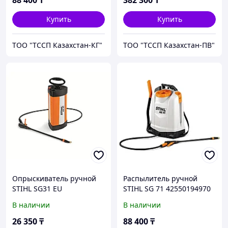
88 400
₸
382 300
₸
Купить
Купить
ТОО "ТССП Казахстан-КГ"
ТОО "ТССП Казахстан-ПВ"
Опрыскиватель ручной
Распылитель ручной
STIHL SG31 EU
STIHL SG 71 42550194970
В наличии
В наличии
26 350
₸
88 400
₸