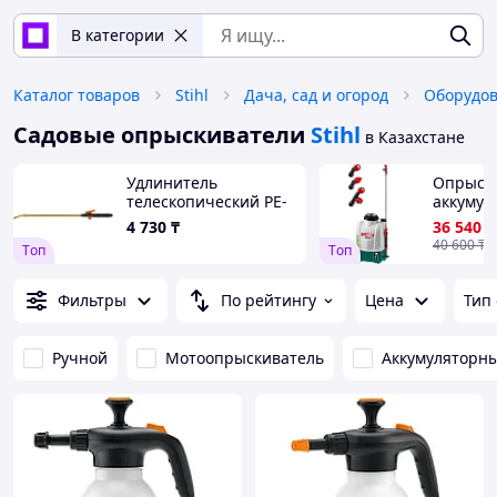
В категории
Каталог товаров
Stihl
Дача, сад и огород
Оборудов
Садовые опрыскиватели
Stihl
в Казахстане
Удлинитель
Опрыск
телескопический PE-
аккумул
1000, GRINDA 55-100
ЗУБР 18 В
4 730
₸
36 540
₸
см, латунный (8-4251-
бак, без
40 600
₸
Tоп
Tоп
S_z02)
аккумул
"Мастер
Фильтры
По рейтингу
Цена
Тип
Ручной
Мотоопрыскиватель
Аккумуляторны