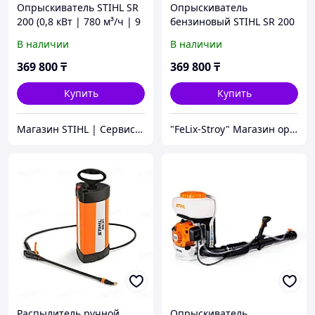
Опрыскиватель STIHL SR
Опрыскиватель
200 (0,8 кВт | 780 м³/ч | 9
бензиновый STIHL SR 200
м) бензиновый
(Объём двиг. 27,2 куб. ,
В наличии
В наличии
ёмкость бака 10 л.
дальность действия 9 м.
369 800
₸
369 800
₸
Купить
Купить
Магазин STIHL | Сервисный Центр ШТИЛЬ
"FeLix-Stroy" Магазин оригинального оборудования
Распылитель ручной
Опрыскиватель