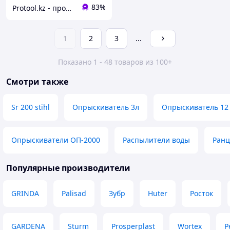
83%
Protool.kz - продажа электроинструмента, ручные строительные и садовые инструменты
1
2
3
...
Показано 1 - 48 товаров из 100+
Смотри также
Sr 200 stihl
Опрыскиватель 3л
Опрыскиватель 12
Опрыскиватели ОП-2000
Распылители воды
Ранц
Популярные производители
GRINDA
Palisad
Зубр
Huter
Росток
GARDENA
Sturm
Prosperplast
Wortex
P