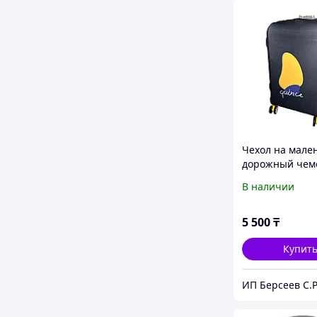
Чехол на мале
дорожный чем
4-х колёсах. В
В наличии
51(без колёс) с
ширина 35 см,
24 см.
5 500
₸
Купит
ИП Берсеев С.Р