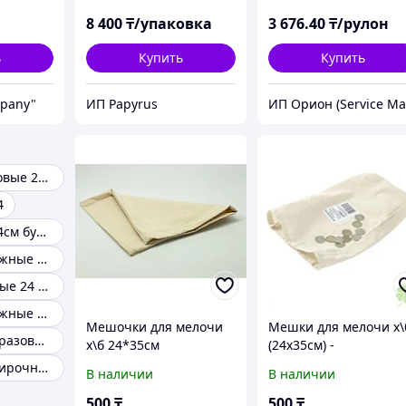
плотности
8 400
₸/упаковка
3 676
.40
₸/рулон
ь
Купить
Купить
pany"
ИП Papyrus
Салфетки столовые 24х24см
4
Салфетки 24х24см бумажные
Салфетки бумажные однослойные зайка 24х24
Салфетки барные 24 х 24
Салфетки бумажные однослойные девичник 24х24
Мешочки для мелочи
Мешки для мелочи х\
Салфетки одноразовые сложенные etto 25см
х\б 24*35см
(24х35см) -
минимальный заказ
Салфетки протирочные 23х25см
В наличии
В наличии
100 штук
500
₸
500
₸