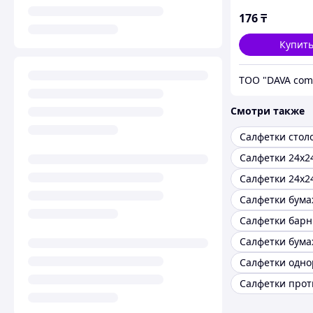
176
₸
Купит
ТОО "DAVA com
Смотри также
Салфетки 24х2