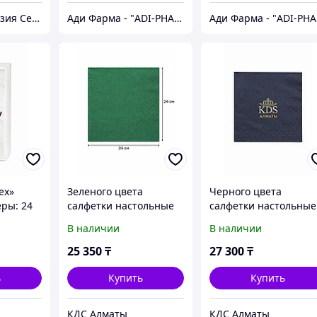
ТОО "Дармен Азия Сервис"
Ади Фарма - "ADI-PHARMA" медицинские товары и бытовая химия.
Ади
ex»
Зеленого цвета
Черного цвета
ры: 24
салфетки настольные
салфетки настольные
хслойные
Murex Премиум
Murex Премиум
В наличии
В наличии
24х24см двухслойные ,
24х24см двухслойные
е 1/8
30 упаковок по 100шт
лого , 30 упаковок по
25 350
₸
27 300
₸
100шт
ь
Купить
Купить
КДС Алматы
КДС Алматы