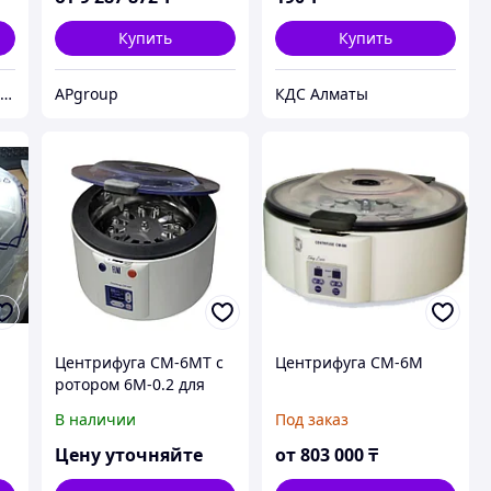
Купить
Купить
ТОО DMR Company - "С НАМИ НАДЕЖНО" город Алматы
APgroup
КДС Алматы
Центрифуга СМ-6МТ с
Центрифуга СМ-6М
ротором 6М-0.2 для
пробирок 24х12-15мл
В наличии
Под заказ
Цену уточняйте
от
803 000
₸