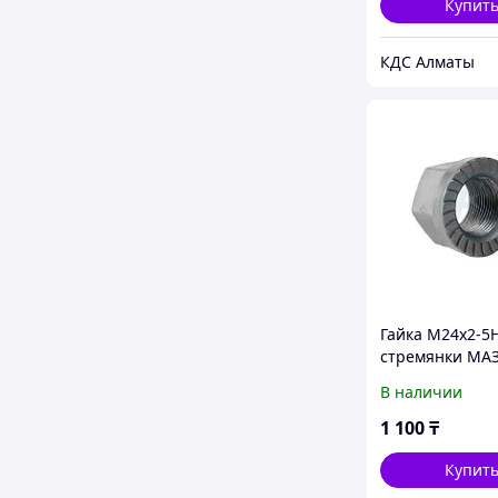
Купит
КДС Алматы
Гайка М24х2-5
стремянки МАЗ
юбкой и насеч
В наличии
375006 СМ
1 100
₸
Купит