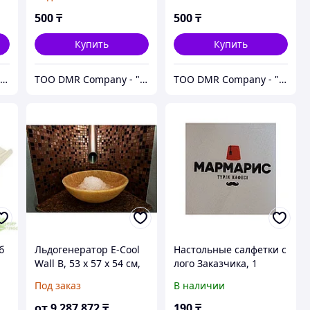
500
₸
500
₸
Купить
Купить
ИП Орион (Service Master Inc)
ТОО DMR Company - "С НАМИ НАДЕЖНО" город Алматы
ТОО DMR Company - "С НАМИ НАДЕЖНО" город Алматы
б
Льдогенератор E-Cool
Настольные салфетки с
Wall B, 53 х 57 х 54 см,
лого Заказчика, 1
200 кг / 24 ч, выход
слойные, 100 листов
Под заказ
В наличии
льда снизу, антрацит
от
9 287 872
₸
190
₸