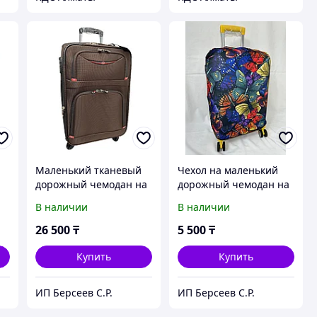
Маленький тканевый
Чехол на маленький
дорожный чемодан на
дорожный чемодан на
а
4-х колёсах, размер S,
4-х колёсах. Высота
В наличии
В наличии
высота 57 см, ширина
51(без колёс) см,
а
36 см, глубина 24 см
ширина 37 см, глубина
26 500
₸
5 500
₸
24 см.
Купить
Купить
ИП Берсеев С.Р.
ИП Берсеев С.Р.