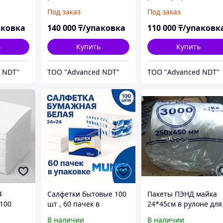
м х
Agfa D5 PB 10см х
техническая Agfa D7 
Под заказ
Под заказ
в)
24см(100 листов)
10см х 24см (100
листов)
аковка
140 000
₸/упаковка
110 000
₸/упаковк
ь
Купить
Купить
 NDT"
ТОО "Advanced NDT"
ТОО "Advanced NDT"
4
Салфетки бытовые 100
Пакеты ПЭНД майка
 100
шт , 60 пачек в
24*45см в рулоне для
упаковке,
упаковки двойной
В наличии
В наличии