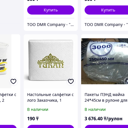
Купить
Купить
ТОО DMR Company - "С НАМИ НАДЕЖНО" город Алматы
лфетки с
Настольные салфетки с
Пакеты ПЭНД майка
, 2
лого Заказчика, 1
24*45см в рулоне для
истов
слойные, 100 листов
упаковки двойной
В наличии
В наличии
плотности
190
₸
3 676
.40
₸/рулон