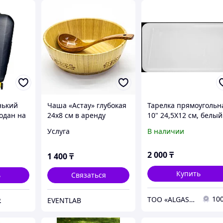
нький
Чаша «Астау» глубокая
Тарелка прямоугольн
одан на
24х8 см в аренду
10" 24,5Х12 см, белый
ысота
фарфор, арт. XL0201
Услуга
В наличии
м,
 глубина
2 000
₸
1 400
₸
Купить
ь
Связаться
10
ТОО «ALGASHQY ADYM» ЖШС (ГРУППА КОМПАНИЙ VERMI GASTRO MASCHINEN)
.
EVENTLAB