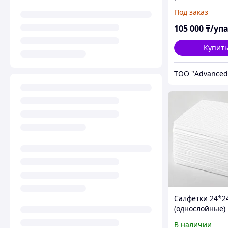
Agfa D4 PB 10с
Под заказ
24см(100 листо
105 000
₸/уп
Купит
ТОО "Advanced
Салфетки 24*2
(однослойные)
листов
В наличии