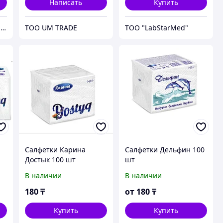
Написать
Купить
ТОО Мастер Инк (Lomond.kz)
ТОО UM TRADE
ТОО "LabStarMed"
Салфетки Карина
Салфетки Дельфин 100
Достык 100 шт
шт
В наличии
В наличии
180
₸
от
180
₸
Купить
Купить