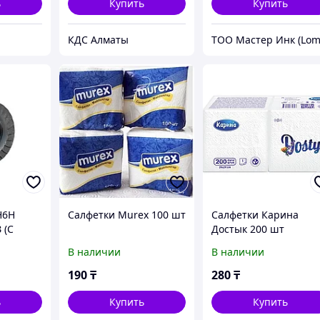
ь
Купить
Купить
КДС Алматы
Н6Н
Салфетки Murex 100 шт
Салфетки Карина
 (С
Достык 200 шт
кой)
В наличии
В наличии
190
₸
280
₸
ь
Купить
Купить