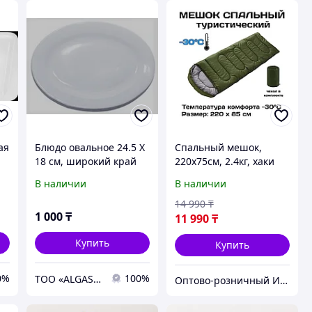
ая
Блюдо овальное 24.5 Х
Спальный мешок,
18 см, широкий край
220х75см, 2.4кг, хаки
BKW Paradise Арт.I16
В наличии
В наличии
14 990
₸
1 000
₸
11 990
₸
Купить
Купить
0%
100%
ТОО «ALGASHQY ADYM» ЖШС (ГРУППА КОМПАНИЙ VERMI GASTRO MASCHINEN)
Оптово-розничный Интернет Магазин «KazGym»