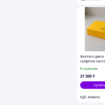
Желтого цвета
салфетки наст
Murex Премиу
В наличии
24х24см двухс
лого , 30 упако
27 300
₸
100шт
Купит
КДС Алматы