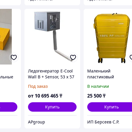
Ледогенератор E-Cool
Маленький
ольные
Wall B + Sensor, 53 х 57
пластиковый
м
х 54 см, 200 кг / 24 ч,
дорожный чемодан н
Под заказ
В наличии
лойные с
выход льда снизу,
4-х колёсах Travel Car
вок по
антрацит
высота 56 см, ширин
от
10 695 465
₸
25 500
₸
36 см, глубина 24 см
ь
Купить
Купить
APgroup
ИП Берсеев С.Р.