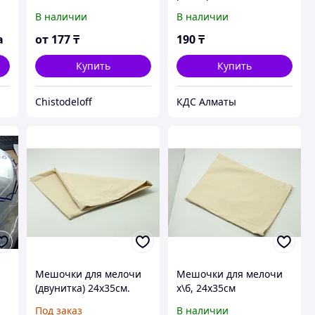
PB
100 шт.
однослойные 60
В наличии
В наличии
упаковок по
100шт,сложение 1/8
а
от
177
₸
190
₸
Купить
Купить
Chistodeloff
КДС Алматы
Мешочки для мелочи
Мешочки для мелочи
(двунитка) 24х35см.
х\б, 24х35см
Под заказ
В наличии